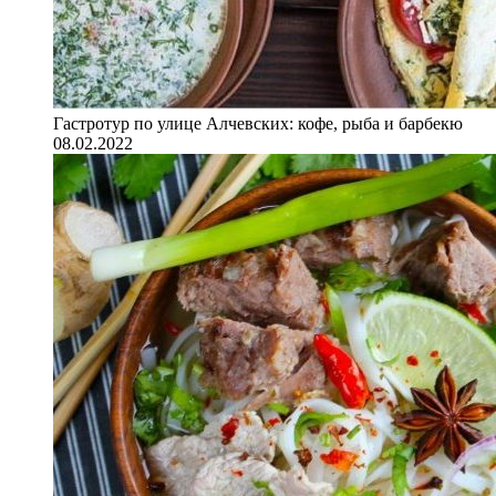
Гастротур по улице Алчевских: кофе, рыба и барбекю
08.02.2022