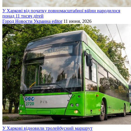
У Харкові від початку повномасштабної війни народилося
понад 11 тисяч дітей
Город
Новости
Украина
editor
11 июня, 2026
У Харкові відновили тролейбусний маршрут