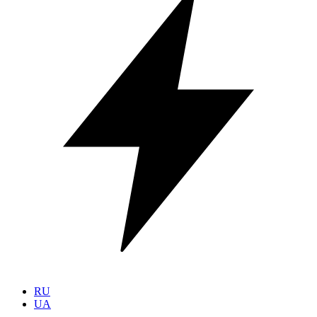
RU
UA