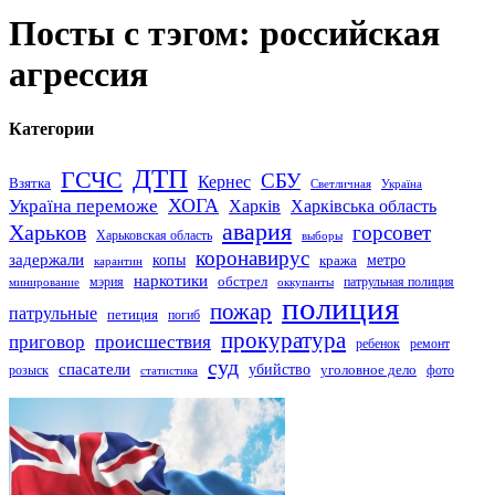
Посты с тэгом: российская
агрессия
Категории
ДТП
ГСЧС
СБУ
Кернес
Взятка
Светличная
Україна
Україна переможе
ХОГА
Харків
Харківська область
авария
Харьков
горсовет
Харьковская область
выборы
коронавирус
задержали
копы
кража
метро
карантин
наркотики
обстрел
мэрия
патрульная полиция
оккупанты
минирование
полиция
пожар
патрульные
петиция
погиб
прокуратура
приговор
происшествия
ремонт
ребенок
суд
спасатели
убийство
розыск
уголовное дело
статистика
фото