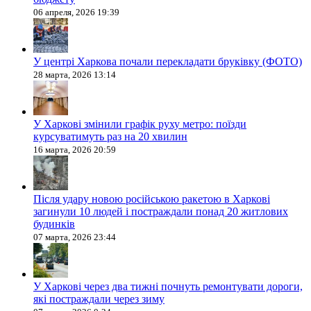
06 апреля, 2026 19:39
У центрі Харкова почали перекладати бруківку (ФОТО)
28 марта, 2026 13:14
У Харкові змінили графік руху метро: поїзди
курсуватимуть раз на 20 хвилин
16 марта, 2026 20:59
Після удару новою російською ракетою в Харкові
загинули 10 людей і постраждали понад 20 житлових
будинків
07 марта, 2026 23:44
У Харкові через два тижні почнуть ремонтувати дороги,
які постраждали через зиму