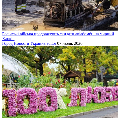
Російські війська продовжують скидати авіабомби на мирний
Харків
Город
Новости
Украина
editor
07 июля, 2026