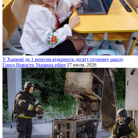
У Харкові до 1 вересня відкриють десяту підземну школу
Город
Новости
Украина
editor
27 июля, 2026