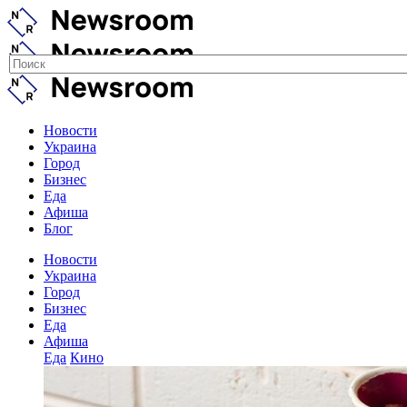
Новости
Украина
Город
Бизнес
Еда
Афиша
Блог
Новости
Украина
Город
Бизнес
Еда
Афиша
Еда
Кино