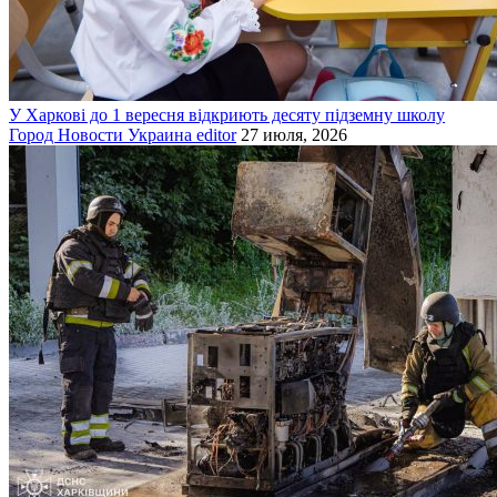
У Харкові до 1 вересня відкриють десяту підземну школу
Город
Новости
Украина
editor
27 июля, 2026