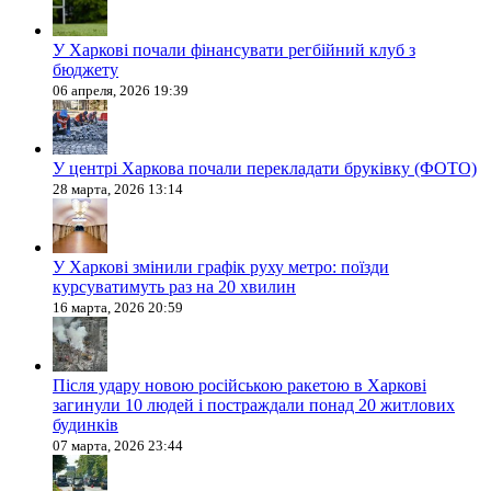
У Харкові почали фінансувати регбійний клуб з
бюджету
06 апреля, 2026 19:39
У центрі Харкова почали перекладати бруківку (ФОТО)
28 марта, 2026 13:14
У Харкові змінили графік руху метро: поїзди
курсуватимуть раз на 20 хвилин
16 марта, 2026 20:59
Після удару новою російською ракетою в Харкові
загинули 10 людей і постраждали понад 20 житлових
будинків
07 марта, 2026 23:44