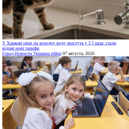
У Харкові ціни на холодну воду зростуть у 3,5 раза: стали
відомі нові тарифи
Город
Новости
Украина
editor
07 августа, 2026