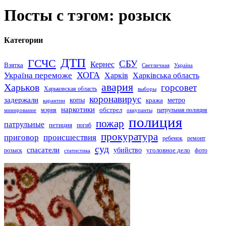
Посты с тэгом: розыск
Категории
ДТП
ГСЧС
СБУ
Кернес
Взятка
Светличная
Україна
Україна переможе
ХОГА
Харків
Харківська область
авария
Харьков
горсовет
Харьковская область
выборы
коронавирус
задержали
копы
кража
метро
карантин
наркотики
обстрел
мэрия
патрульная полиция
оккупанты
минирование
полиция
пожар
патрульные
петиция
погиб
прокуратура
приговор
происшествия
ремонт
ребенок
суд
спасатели
убийство
розыск
уголовное дело
статистика
фото