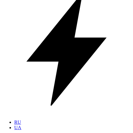
RU
UA