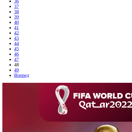
36
37
38
39
40
41
42
43
44
45
46
47
48
49
Вперед