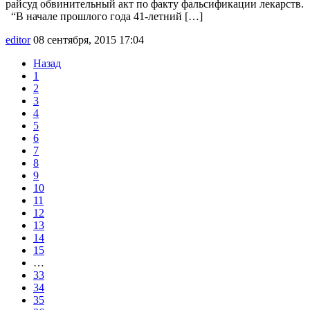
райсуд обвинительный акт по факту фальсификации лекарств.
“В начале прошлого года 41-летний […]
editor
08 сентября, 2015 17:04
Назад
1
2
3
4
5
6
7
8
9
10
11
12
13
14
15
…
33
34
35