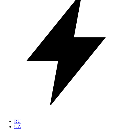
RU
UA