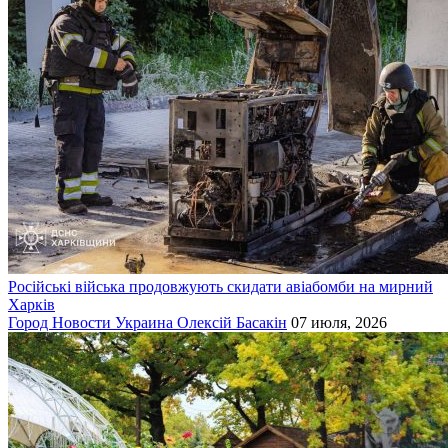
Російські війська продовжують скидати авіабомби на мирний
Харків
Город
Новости
Украина
Олексій Басакін
07 июля, 2026