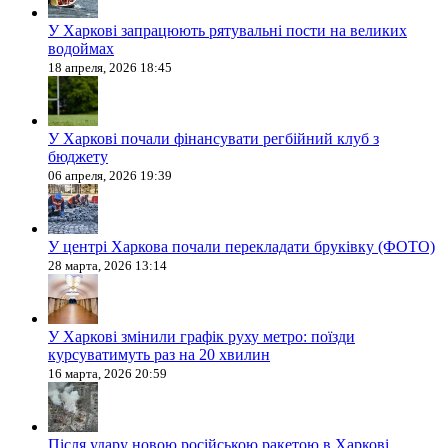
У Харкові запрацюють рятувальні пости на великих
водоймах
18 апреля, 2026 18:45
У Харкові почали фінансувати регбійний клуб з
бюджету
06 апреля, 2026 19:39
У центрі Харкова почали перекладати бруківку (ФОТО)
28 марта, 2026 13:14
У Харкові змінили графік руху метро: поїзди
курсуватимуть раз на 20 хвилин
16 марта, 2026 20:59
Після удару новою російською ракетою в Харкові