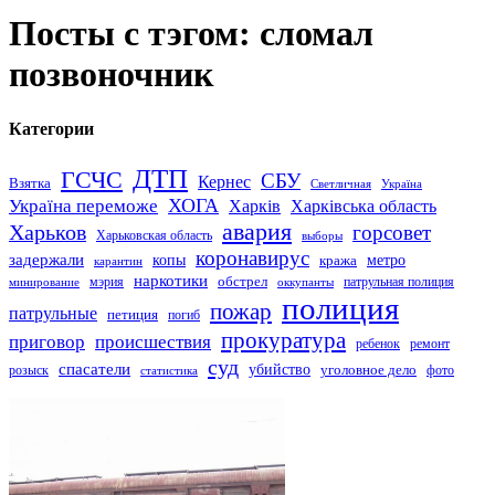
Посты с тэгом: сломал
позвоночник
Категории
ДТП
ГСЧС
СБУ
Кернес
Взятка
Светличная
Україна
Україна переможе
ХОГА
Харків
Харківська область
авария
Харьков
горсовет
Харьковская область
выборы
коронавирус
задержали
копы
кража
метро
карантин
наркотики
обстрел
мэрия
патрульная полиция
оккупанты
минирование
полиция
пожар
патрульные
петиция
погиб
прокуратура
приговор
происшествия
ремонт
ребенок
суд
спасатели
убийство
розыск
уголовное дело
статистика
фото