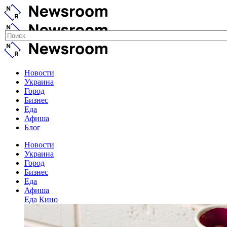
Новости
Украина
Город
Бизнес
Еда
Афиша
Блог
Новости
Украина
Город
Бизнес
Еда
Афиша
Еда
Кино