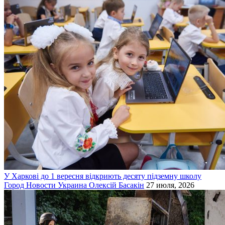
У Харкові до 1 вересня відкриють десяту підземну школу
Город
Новости
Украина
Олексій Басакін
27 июля, 2026