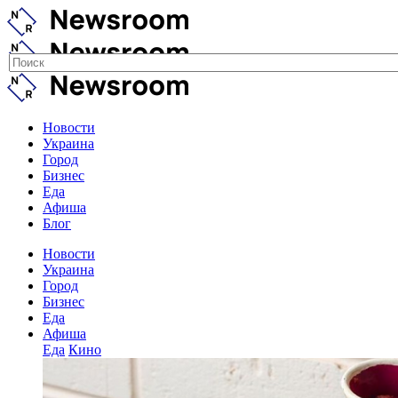
Новости
Украина
Город
Бизнес
Еда
Афиша
Блог
Новости
Украина
Город
Бизнес
Еда
Афиша
Еда
Кино