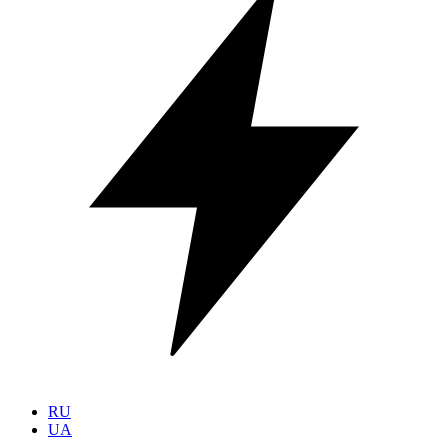
RU
UA