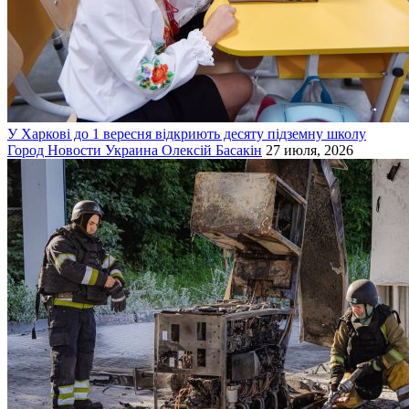
У Харкові до 1 вересня відкриють десяту підземну школу
Город
Новости
Украина
Олексій Басакін
27 июля, 2026