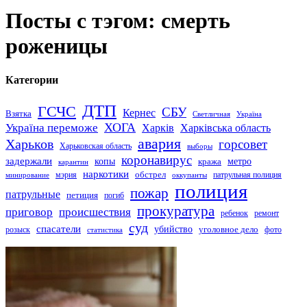
Посты с тэгом: смерть
роженицы
Категории
ДТП
ГСЧС
СБУ
Кернес
Взятка
Светличная
Україна
Україна переможе
ХОГА
Харків
Харківська область
авария
Харьков
горсовет
Харьковская область
выборы
коронавирус
задержали
копы
кража
метро
карантин
наркотики
обстрел
мэрия
патрульная полиция
оккупанты
минирование
полиция
пожар
патрульные
петиция
погиб
прокуратура
приговор
происшествия
ремонт
ребенок
суд
спасатели
убийство
розыск
уголовное дело
статистика
фото