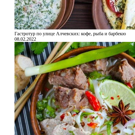
Гастротур по улице Алчевских: кофе, рыба и барбекю
08.02.2022