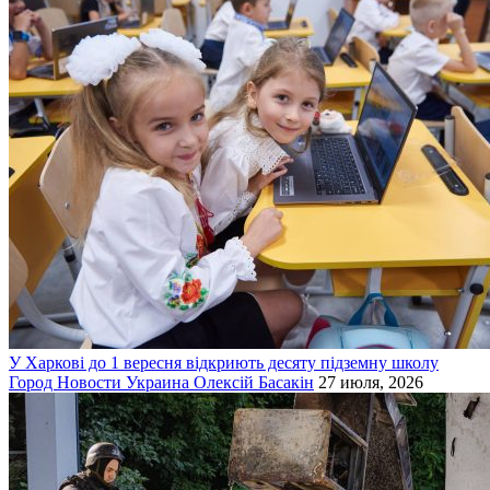
У Харкові до 1 вересня відкриють десяту підземну школу
Город
Новости
Украина
Олексій Басакін
27 июля, 2026