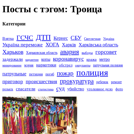
Посты с тэгом: Троица
Категории
ДТП
ГСЧС
СБУ
Кернес
Взятка
Светличная
Україна
Україна переможе
ХОГА
Харків
Харківська область
авария
Харьков
горсовет
Харьковская область
выборы
коронавирус
задержали
копы
кража
метро
карантин
наркотики
обстрел
мэрия
патрульная полиция
оккупанты
минирование
полиция
пожар
патрульные
петиция
погиб
прокуратура
приговор
происшествия
ремонт
ребенок
суд
спасатели
убийство
розыск
уголовное дело
статистика
фото