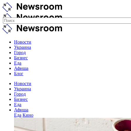
Новости
Украина
Город
Бизнес
Еда
Афиша
Блог
Новости
Украина
Город
Бизнес
Еда
Афиша
Еда
Кино