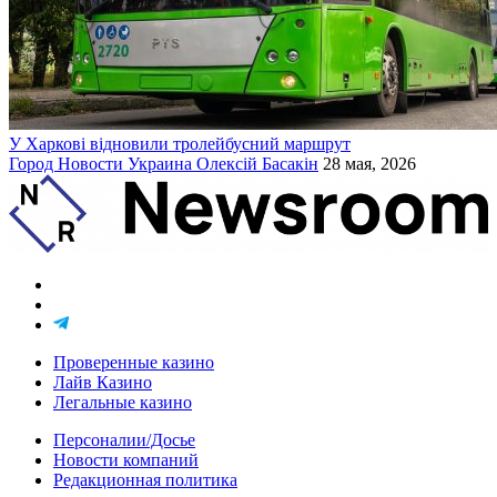
У Харкові відновили тролейбусний маршрут
Город
Новости
Украина
Олексій Басакін
28 мая, 2026
Проверенные казино
Лайв Казино
Легальные казино
Персоналии/Досье
Новости компаний
Редакционная политика