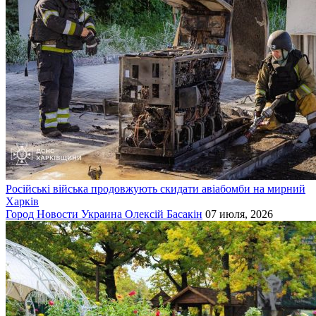
Російські війська продовжують скидати авіабомби на мирний
Харків
Город
Новости
Украина
Олексій Басакін
07 июля, 2026