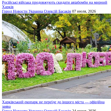
Російські війська продовжують скидати авіабомби на мирний
Харків
Город
Новости
Украина
Олексій Басакін
07 июля, 2026
Харківський екопарк не переїде до іншого міста — офіційна
заява
Город
Новости
Украина
Олексій Басакін
24 июня, 2026