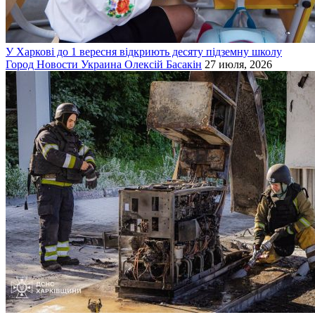
У Харкові до 1 вересня відкриють десяту підземну школу
Город
Новости
Украина
Олексій Басакін
27 июля, 2026