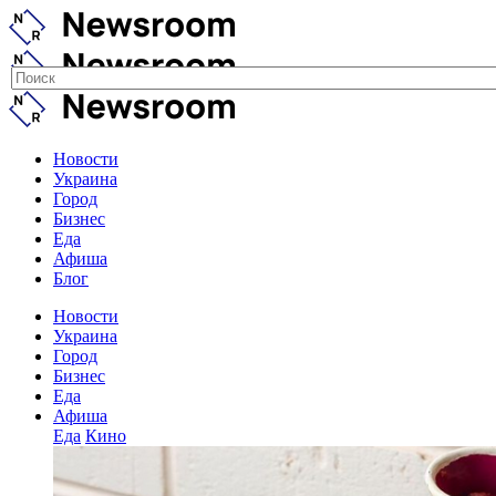
Новости
Украина
Город
Бизнес
Еда
Афиша
Блог
Новости
Украина
Город
Бизнес
Еда
Афиша
Еда
Кино