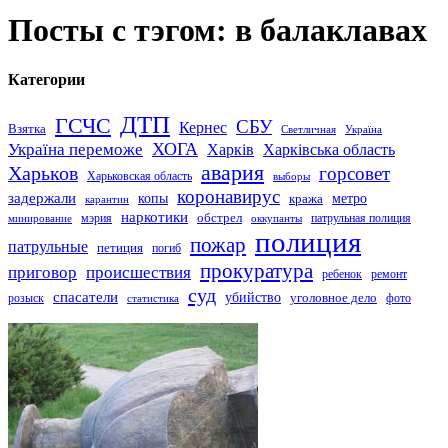
Посты с тэгом: в балаклавах
Категории
ДТП
ГСЧС
СБУ
Кернес
Взятка
Светличная
Україна
Україна переможе
ХОГА
Харків
Харківська область
авария
Харьков
горсовет
Харьковская область
выборы
коронавирус
задержали
копы
кража
метро
карантин
наркотики
обстрел
мэрия
патрульная полиция
оккупанты
минирование
полиция
пожар
патрульные
петиция
погиб
прокуратура
приговор
происшествия
ремонт
ребенок
суд
спасатели
убийство
розыск
уголовное дело
статистика
фото