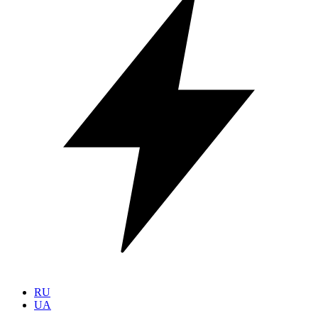
RU
UA