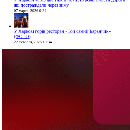
які постраждали через зиму
07 марта, 2026 0:24
У Харкові горів ресторан «Той самий Баранчик»
(ФОТО)
22 февраля, 2026 10:34