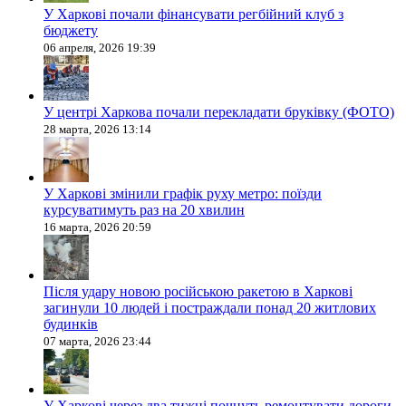
У Харкові почали фінансувати регбійний клуб з
бюджету
06 апреля, 2026 19:39
У центрі Харкова почали перекладати бруківку (ФОТО)
28 марта, 2026 13:14
У Харкові змінили графік руху метро: поїзди
курсуватимуть раз на 20 хвилин
16 марта, 2026 20:59
Після удару новою російською ракетою в Харкові
загинули 10 людей і постраждали понад 20 житлових
будинків
07 марта, 2026 23:44
У Харкові через два тижні почнуть ремонтувати дороги,