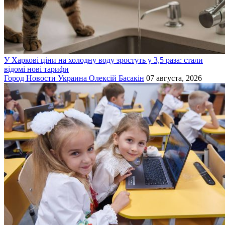
У Харкові ціни на холодну воду зростуть у 3,5 раза: стали
відомі нові тарифи
Город
Новости
Украина
Олексій Басакін
07 августа, 2026