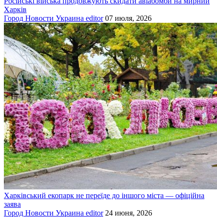
Російські війська продовжують скидати авіабомби на мирний
Харків
Город
Новости
Украина
editor
07 июля, 2026
Харківський екопарк не переїде до іншого міста — офіційна
заява
Город
Новости
Украина
editor
24 июня, 2026