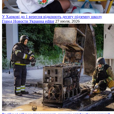
У Харкові до 1 вересня відкриють десяту підземну школу
Город
Новости
Украина
editor
27 июля, 2026