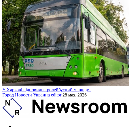
У Харкові відновили тролейбусний маршрут
Город
Новости
Украина
editor
28 мая, 2026