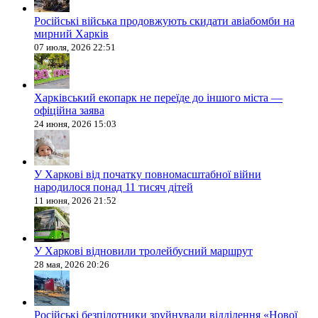
Російські війська продовжують скидати авіабомби на
мирний Харків
07 июля, 2026 22:51
Харківський екопарк не переїде до іншого міста —
офіційна заява
24 июня, 2026 15:03
У Харкові від початку повномасштабної війни
народилося понад 11 тисяч дітей
11 июня, 2026 21:52
У Харкові відновили тролейбусний маршрут
28 мая, 2026 20:26
Російські безпілотники зруйнували відділення «Нової