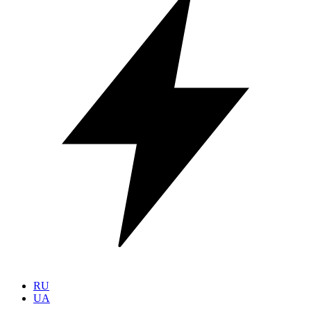
RU
UA