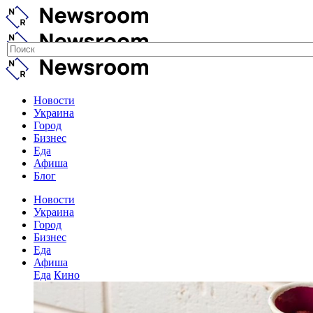
Новости
Украина
Город
Бизнес
Еда
Афиша
Блог
Новости
Украина
Город
Бизнес
Еда
Афиша
Еда
Кино