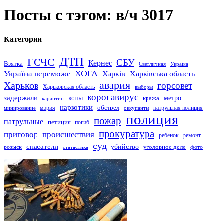
Посты с тэгом: в/ч 3017
Категории
ДТП
ГСЧС
СБУ
Кернес
Взятка
Светличная
Україна
Україна переможе
ХОГА
Харків
Харківська область
авария
Харьков
горсовет
Харьковская область
выборы
коронавирус
задержали
копы
кража
метро
карантин
наркотики
обстрел
мэрия
патрульная полиция
оккупанты
минирование
полиция
пожар
патрульные
петиция
погиб
прокуратура
приговор
происшествия
ремонт
ребенок
суд
спасатели
убийство
розыск
уголовное дело
статистика
фото