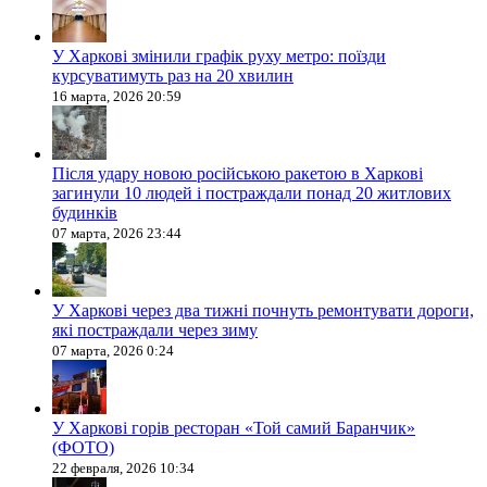
У Харкові змінили графік руху метро: поїзди
курсуватимуть раз на 20 хвилин
16 марта, 2026 20:59
Після удару новою російською ракетою в Харкові
загинули 10 людей і постраждали понад 20 житлових
будинків
07 марта, 2026 23:44
У Харкові через два тижні почнуть ремонтувати дороги,
які постраждали через зиму
07 марта, 2026 0:24
У Харкові горів ресторан «Той самий Баранчик»
(ФОТО)
22 февраля, 2026 10:34