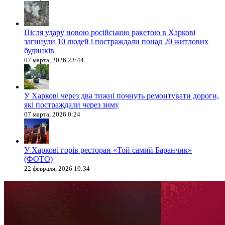
Після удару новою російською ракетою в Харкові
загинули 10 людей і постраждали понад 20 житлових
будинків
07 марта, 2026 23:44
У Харкові через два тижні почнуть ремонтувати дороги,
які постраждали через зиму
07 марта, 2026 0:24
У Харкові горів ресторан «Той самий Баранчик»
(ФОТО)
22 февраля, 2026 10:34