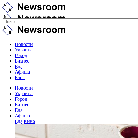
Новости
Украина
Город
Бизнес
Еда
Афиша
Блог
Новости
Украина
Город
Бизнес
Еда
Афиша
Еда
Кино