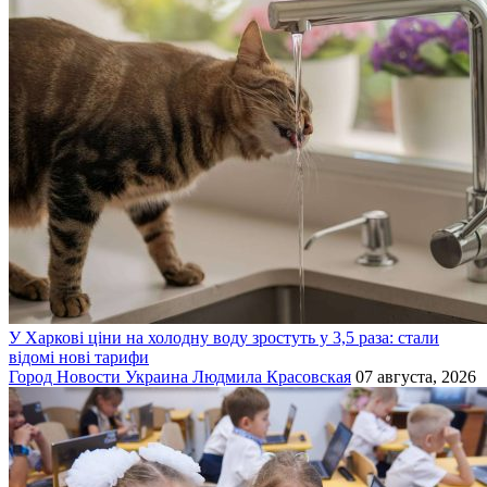
У Харкові ціни на холодну воду зростуть у 3,5 раза: стали
відомі нові тарифи
Город
Новости
Украина
Людмила Красовская
07 августа, 2026