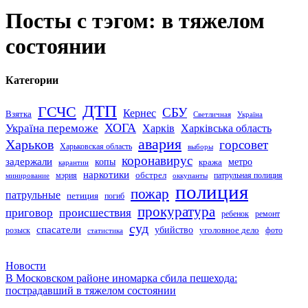
Посты с тэгом: в тяжелом
состоянии
Категории
ДТП
ГСЧС
СБУ
Кернес
Взятка
Светличная
Україна
Україна переможе
ХОГА
Харків
Харківська область
авария
Харьков
горсовет
Харьковская область
выборы
коронавирус
задержали
копы
кража
метро
карантин
наркотики
обстрел
мэрия
патрульная полиция
оккупанты
минирование
полиция
пожар
патрульные
петиция
погиб
прокуратура
приговор
происшествия
ремонт
ребенок
суд
спасатели
убийство
розыск
уголовное дело
статистика
фото
Новости
В Московском районе иномарка сбила пешехода:
пострадавший в тяжелом состоянии