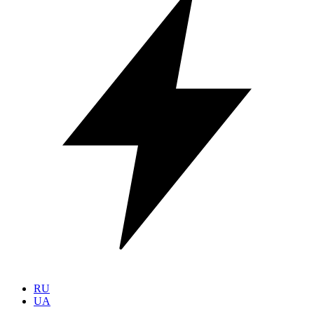
RU
UA