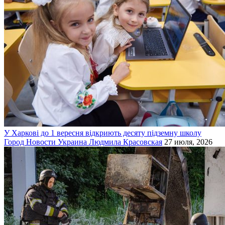
У Харкові до 1 вересня відкриють десяту підземну школу
Город
Новости
Украина
Людмила Красовская
27 июля, 2026