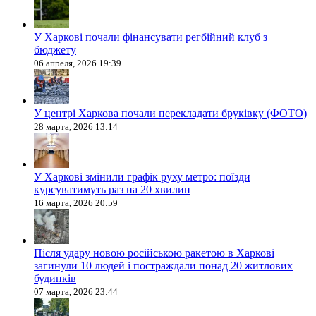
У Харкові почали фінансувати регбійний клуб з
бюджету
06 апреля, 2026 19:39
У центрі Харкова почали перекладати бруківку (ФОТО)
28 марта, 2026 13:14
У Харкові змінили графік руху метро: поїзди
курсуватимуть раз на 20 хвилин
16 марта, 2026 20:59
Після удару новою російською ракетою в Харкові
загинули 10 людей і постраждали понад 20 житлових
будинків
07 марта, 2026 23:44