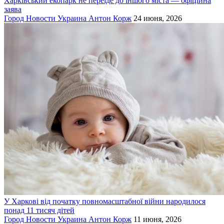
Харківський екопарк не переїде до іншого міста — офіційна
заява
Город
Новости
Украина
Антон Корж
24 июня, 2026
У Харкові від початку повномасштабної війни народилося
понад 11 тисяч дітей
Город
Новости
Украина
Антон Корж
11 июня, 2026