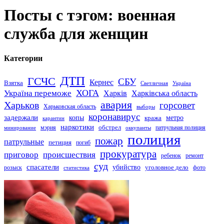
Посты с тэгом: военная
служба для женщин
Категории
ДТП
ГСЧС
СБУ
Кернес
Взятка
Светличная
Україна
Україна переможе
ХОГА
Харків
Харківська область
авария
Харьков
горсовет
Харьковская область
выборы
коронавирус
задержали
копы
кража
метро
карантин
наркотики
обстрел
мэрия
патрульная полиция
оккупанты
минирование
полиция
пожар
патрульные
петиция
погиб
прокуратура
приговор
происшествия
ремонт
ребенок
суд
спасатели
убийство
розыск
уголовное дело
статистика
фото