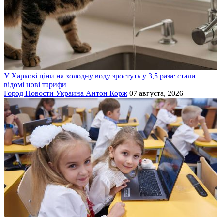
У Харкові ціни на холодну воду зростуть у 3,5 раза: стали
відомі нові тарифи
Город
Новости
Украина
Антон Корж
07 августа, 2026