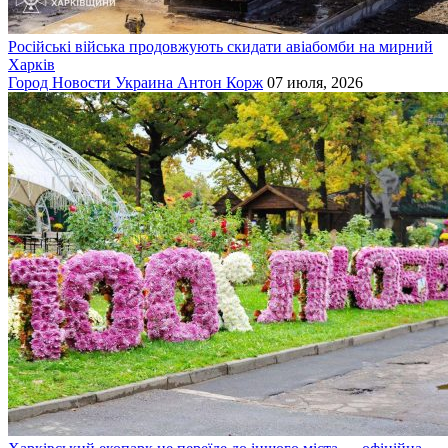
Російські війська продовжують скидати авіабомби на мирний
Харків
Город
Новости
Украина
Антон Корж
07 июля, 2026