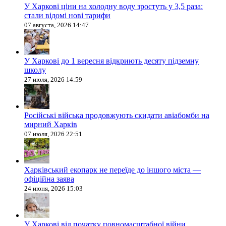
У Харкові ціни на холодну воду зростуть у 3,5 раза:
стали відомі нові тарифи
07 августа, 2026 14:47
У Харкові до 1 вересня відкриють десяту підземну
школу
27 июля, 2026 14:59
Російські війська продовжують скидати авіабомби на
мирний Харків
07 июля, 2026 22:51
Харківський екопарк не переїде до іншого міста —
офіційна заява
24 июня, 2026 15:03
У Харкові від початку повномасштабної війни