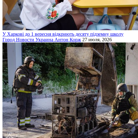
У Харкові до 1 вересня відкриють десяту підземну школу
Город
Новости
Украина
Антон Корж
27 июля, 2026