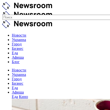
Новости
Украина
Город
Бизнес
Еда
Афиша
Блог
Новости
Украина
Город
Бизнес
Еда
Афиша
Еда
Кино