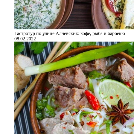
Гастротур по улице Алчевских: кофе, рыба и барбекю
08.02.2022