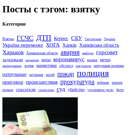
Посты с тэгом: взятку
Категории
ДТП
ГСЧС
СБУ
Кернес
Взятка
Светличная
Україна
Україна переможе
ХОГА
Харків
Харківська область
авария
Харьков
горсовет
Харьковская область
выборы
коронавирус
задержали
копы
кража
метро
карантин
наркотики
обстрел
мэрия
патрульная полиция
оккупанты
минирование
полиция
пожар
патрульные
петиция
погиб
прокуратура
приговор
происшествия
ремонт
ребенок
суд
спасатели
убийство
розыск
уголовное дело
статистика
фото