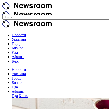
Новости
Украина
Город
Бизнес
Еда
Афиша
Блог
Новости
Украина
Город
Бизнес
Еда
Афиша
Еда
Кино