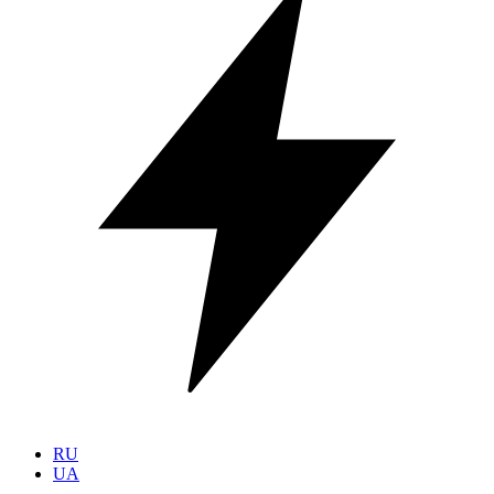
RU
UA