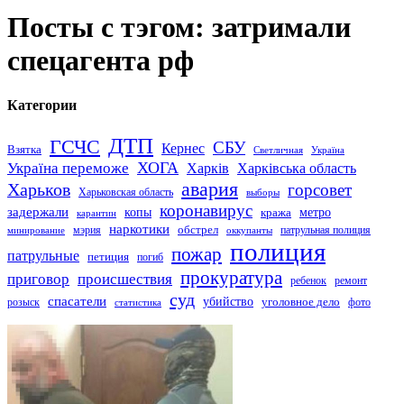
Посты с тэгом: затримали
спецагента рф
Категории
ДТП
ГСЧС
СБУ
Кернес
Взятка
Светличная
Україна
Україна переможе
ХОГА
Харків
Харківська область
авария
Харьков
горсовет
Харьковская область
выборы
коронавирус
задержали
копы
кража
метро
карантин
наркотики
обстрел
мэрия
патрульная полиция
оккупанты
минирование
полиция
пожар
патрульные
петиция
погиб
прокуратура
приговор
происшествия
ремонт
ребенок
суд
спасатели
убийство
розыск
уголовное дело
статистика
фото