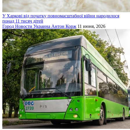
У Харкові від початку повномасштабної війни народилося
понад 11 тисяч дітей
Город
Новости
Украина
Антон Корж
11 июня, 2026