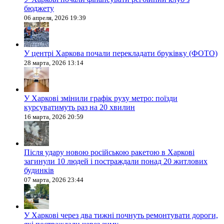
бюджету
06 апреля, 2026 19:39
У центрі Харкова почали перекладати бруківку (ФОТО)
28 марта, 2026 13:14
У Харкові змінили графік руху метро: поїзди
курсуватимуть раз на 20 хвилин
16 марта, 2026 20:59
Після удару новою російською ракетою в Харкові
загинули 10 людей і постраждали понад 20 житлових
будинків
07 марта, 2026 23:44
У Харкові через два тижні почнуть ремонтувати дороги,