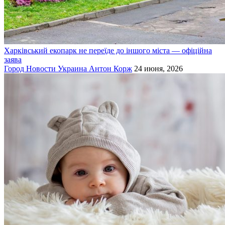
Харківський екопарк не переїде до іншого міста — офіційна
заява
Город
Новости
Украина
Антон Корж
24 июня, 2026