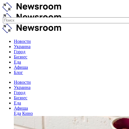
Новости
Украина
Город
Бизнес
Еда
Афиша
Блог
Новости
Украина
Город
Бизнес
Еда
Афиша
Еда
Кино