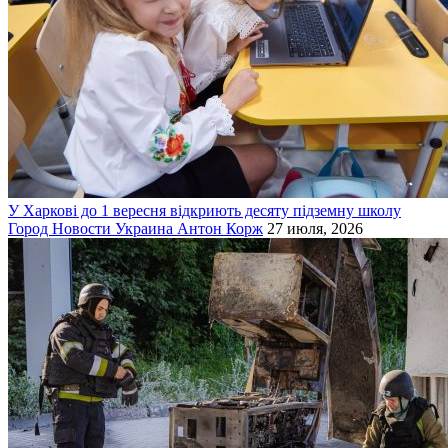
У Харкові до 1 вересня відкриють десяту підземну школу
Город
Новости
Украина
Антон Корж
27 июля, 2026