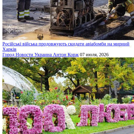
Російські війська продовжують скидати авіабомби на мирний
Харків
Город
Новости
Украина
Антон Корж
07 июля, 2026