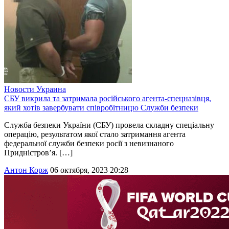
Новости
Украина
СБУ викрила та затримала російського агента-спецназівця,
який хотів завербувати співробітницю Служби безпеки
Служба безпеки України (СБУ) провела складну спеціальну
операцію, результатом якої стало затримання агента
федеральної служби безпеки росії з невизнаного
Придністров’я. […]
Антон Корж
06 октября, 2023 20:28