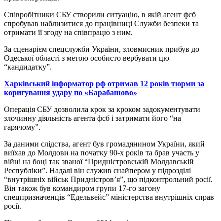
Співробітники СБУ створили ситуацію, в якій агент фсб
спробував наблизитися до працівниці Служби безпеки та
отримати її згоду на співпрацю з ним.
За сценарієм спецслужби України, зловмисник прибув до
Одеської області з метою особисто вербувати цю
“кандидатку”.
Харківський інформатор рф отримав 12 років тюрми за
коригування удару по «Барабашово»
Операція СБУ дозволила крок за кроком задокументувати
злочинну діяльність агента фсб і затримати його “на
гарячому”.
За даними слідства, агент був громадянином України, який
виїхав до Молдови на початку 90-х років та брав участь у
війні на боці так званої “Придністровській Молдавській
Республіки”. Надалі він служив снайпером у підрозділі
“внутрішніх військ Придністров’я”, що підконтрольний росії.
Він також був командиром групи 17-го загону
спецпризначенців “Едельвейс” міністерства внутрішніх справ
росії.