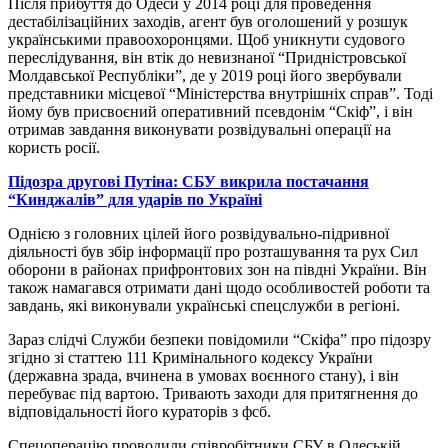
Після прибуття до Одеси у 2014 році для проведення
дестабілізаційних заходів, агент був оголошений у розшук
українськими правоохоронцями. Щоб уникнути судового
переслідування, він втік до невизнаної “Придністровської
Молдавської Республіки”, де у 2019 році його звербували
представники місцевої “Міністерства внутрішніх справ”. Тоді
йому був присвоєний оперативний псевдонім “Скіф”, і він
отримав завдання виконувати розвідувальні операції на
користь росії.
Підозра другові Путіна: СБУ викрила постачання
“Кинджалів” для ударів по Україні
Однією з головних цілей його розвідувально-підривної
діяльності був збір інформації про розташування та рух Сил
оборони в районах прифронтових зон на півдні України. Він
також намагався отримати дані щодо особливостей роботи та
завдань, які виконували українські спецслужби в регіоні.
Зараз слідчі Служби безпеки повідомили “Скіфа” про підозру
згідно зі статтею 111 Кримінального кодексу України
(державна зрада, вчинена в умовах воєнного стану), і він
перебуває під вартою. Тривають заходи для притягнення до
відповідальності його кураторів з фсб.
Спецоперацію проводили співробітники СБУ в Одеській