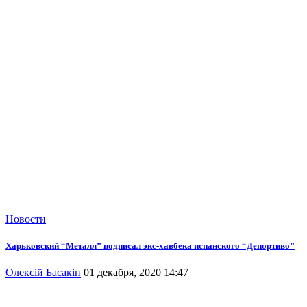
Новости
Харьковский “Металл” подписал экс-хавбека испанского “Депортиво”
Олексій Басакін
01 декабря, 2020 14:47