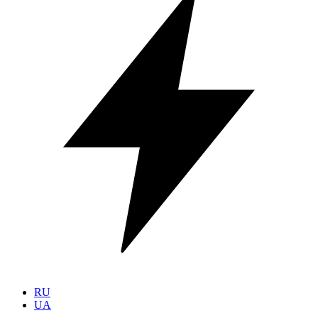
RU
UA