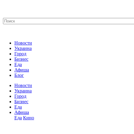
Новости
Украина
Город
Бизнес
Еда
Афиша
Блог
Новости
Украина
Город
Бизнес
Еда
Афиша
Еда
Кино