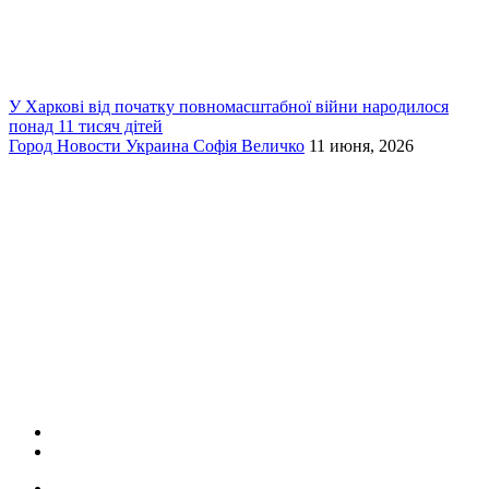
У Харкові від початку повномасштабної війни народилося
понад 11 тисяч дітей
Город
Новости
Украина
Софія Величко
11 июня, 2026