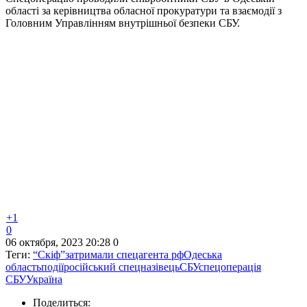
області за керівництва обласної прокуратури та взаємодії з
Головним Управлінням внутрішньої безпеки СБУ.
+1
0
06 октября, 2023 20:28
0
Теги:
“Скіф”
затримали спецагента рф
Одеська
область
події
російський спецназівець
СБУ
спецоперація
СБУ
Україна
Поделиться: