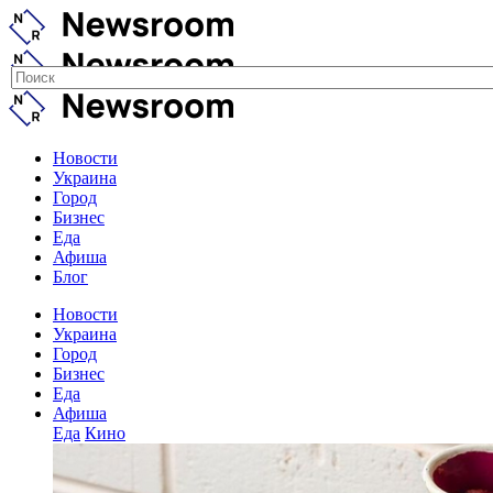
Новости
Украина
Город
Бизнес
Еда
Афиша
Блог
Новости
Украина
Город
Бизнес
Еда
Афиша
Еда
Кино