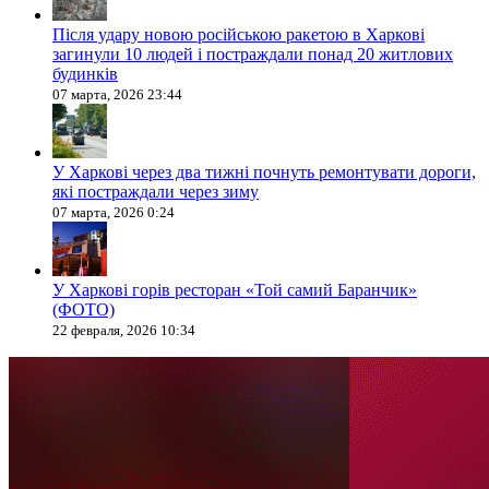
Після удару новою російською ракетою в Харкові
загинули 10 людей і постраждали понад 20 житлових
будинків
07 марта, 2026 23:44
У Харкові через два тижні почнуть ремонтувати дороги,
які постраждали через зиму
07 марта, 2026 0:24
У Харкові горів ресторан «Той самий Баранчик»
(ФОТО)
22 февраля, 2026 10:34