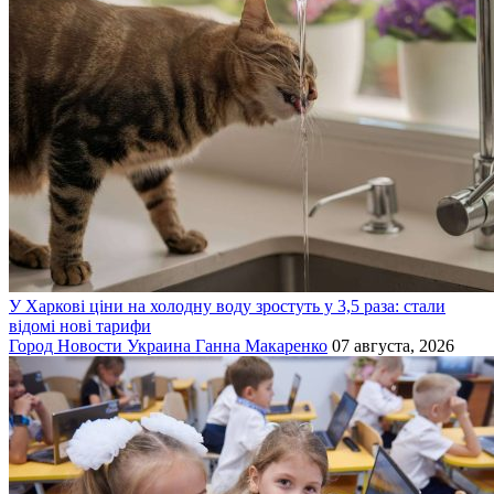
У Харкові ціни на холодну воду зростуть у 3,5 раза: стали
відомі нові тарифи
Город
Новости
Украина
Ганна Макаренко
07 августа, 2026