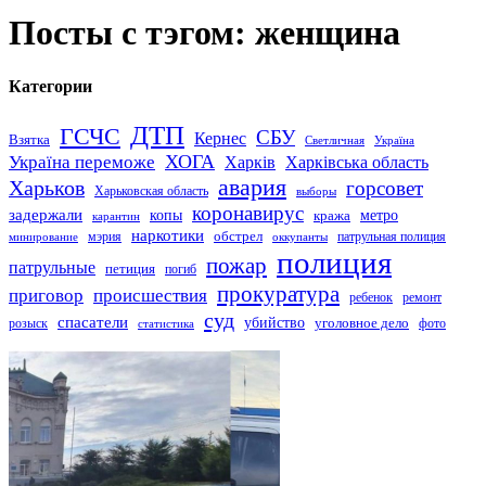
Посты с тэгом: женщина
Категории
ДТП
ГСЧС
СБУ
Кернес
Взятка
Светличная
Україна
Україна переможе
ХОГА
Харків
Харківська область
авария
Харьков
горсовет
Харьковская область
выборы
коронавирус
задержали
копы
кража
метро
карантин
наркотики
обстрел
мэрия
патрульная полиция
оккупанты
минирование
полиция
пожар
патрульные
петиция
погиб
прокуратура
приговор
происшествия
ремонт
ребенок
суд
спасатели
убийство
розыск
уголовное дело
статистика
фото