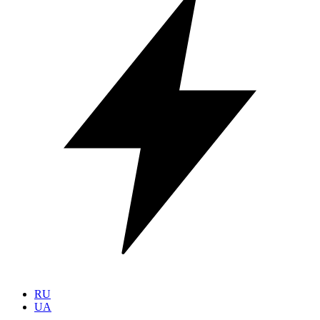
RU
UA