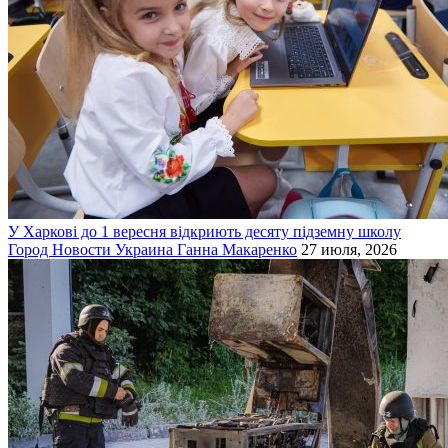
У Харкові до 1 вересня відкриють десяту підземну школу
Город
Новости
Украина
Ганна Макаренко
27 июля, 2026