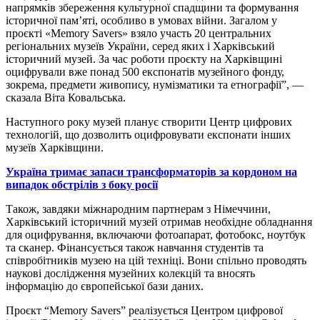
напрямків збереження культурної спадщини та формування
історичної пам’яті, особливо в умовах війни. Загалом у
проєкті «Memory Savers» взяло участь 20 центральних
регіональних музеїв України, серед яких і Харківський
історичний музей. За час роботи проєкту на Харківщині
оцифрували вже понад 500 експонатів музейного фонду,
зокрема, предмети живопису, нумізматики та етнографії”, —
сказала Віта Ковальська.
Наступного року музей планує створити Центр цифрових
технологій, що дозволить оцифровувати експонати інших
музеїв Харківщини.
Україна тримає запаси трансформаторів за кордоном на
випадок обстрілів з боку росії
Також, завдяки міжнародним партнерам з Німеччини,
Харківський історичний музей отримав необхідне обладнання
для оцифрування, включаючи фотоапарат, фотобокс, ноутбук
та сканер. Фінансується також навчання студентів та
співробітників музею на цій техніці. Вони спільно проводять
наукові дослідження музейних колекцій та вносять
інформацію до європейської бази даних.
Проєкт “Memory Savers” реалізується Центром цифрової