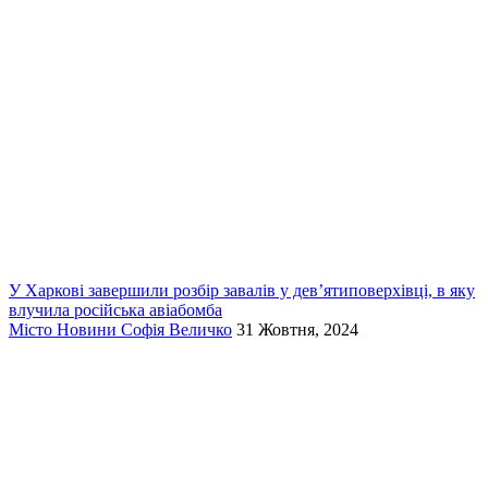
У Харкові завершили розбір завалів у дев’ятиповерхівці, в яку
влучила російська авіабомба
Місто
Новини
Софія Величко
31 Жовтня, 2024