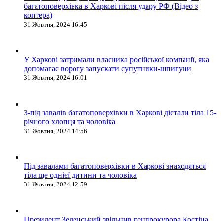
багатоповерхівка в Харкові після удару РФ (Відео з
коптера)
31 Жовтня, 2024 16:45
У Харкові затримали власника російської компанії, яка
допомагає ворогу запускати супутники-шпигуни
31 Жовтня, 2024 16:01
З-під завалів багатоповерхівки в Харкові дістали тіла 15-
річного хлопця та чоловіка
31 Жовтня, 2024 14:56
Під завалами багатоповерхівки в Харкові знаходяться
тіла ще однієї дитини та чоловіка
31 Жовтня, 2024 12:59
Президент Зеленський звільнив генпрокурора Костіна