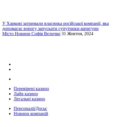
У Харкові затримали власника російської компанії, яка
допомагає ворогу запускати супутники-шпигуни
Місто
Новини
Софія Величко
31 Жовтня, 2024
Перевірені казино
Лайв казино
Легальні казино
Персоналії/Досьє
Новини компаній