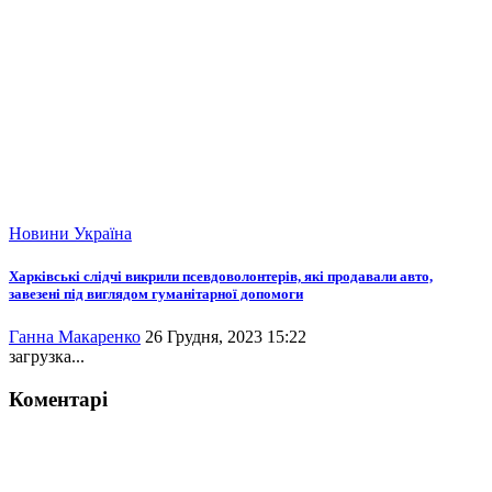
Новини
Україна
Харківські слідчі викрили псевдоволонтерів, які продавали авто,
завезені під виглядом гуманітарної допомоги
Ганна Макаренко
26 Грудня, 2023 15:22
загрузка...
Коментарі