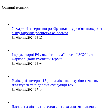
Останні новини
У Харкові завершили розбір завалів у дев’ятиповерхівці,
в яку влучила російська авіабомба
31 Жовтня, 2024 18:25
Інформаторці РФ, яка “зливала” позиції ЗСУ біля
Харкова, дали умовний термін
31 Жовтня, 2024 18:04
У лікарні померла 15-річна дівчина, яку бив цеглою,
зґвалтував та підпалив сусід-підліток
31 Жовтня, 2024 17:14
Наскрізна діра: у прокуратурі показали, як виглядає