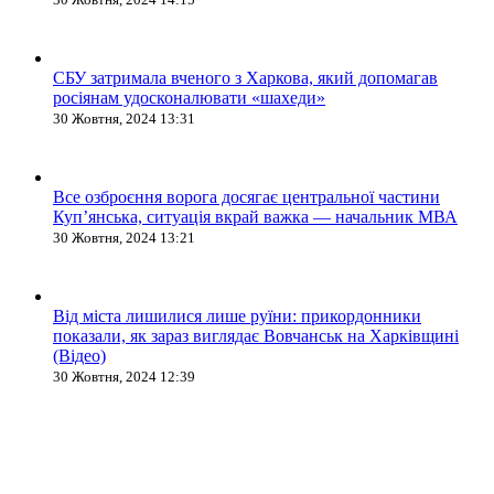
СБУ затримала вченого з Харкова, який допомагав
росіянам удосконалювати «шахеди»
30 Жовтня, 2024 13:31
Все озброєння ворога досягає центральної частини
Куп’янська, ситуація вкрай важка — начальник МВА
30 Жовтня, 2024 13:21
Від міста лишилися лише руїни: прикордонники
показали, як зараз виглядає Вовчанськ на Харківщині
(Відео)
30 Жовтня, 2024 12:39