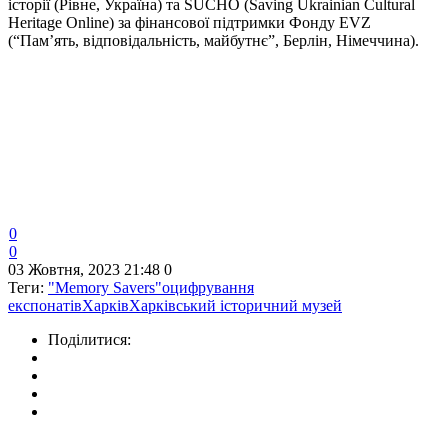
історії (Рівне, Україна) та SUCHO (Saving Ukrainian Cultural
Heritage Online) за фінансової підтримки Фонду EVZ
(“Пам’ять, відповідальність, майбутнє”, Берлін, Німеччина).
0
0
03 Жовтня, 2023 21:48
0
Теги:
"Memory Savers"
оцифрування
експонатів
Харків
Харківський історичний музей
Поділитися: