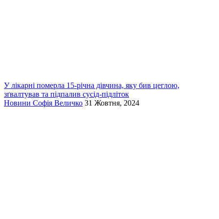
У лікарні померла 15-річна дівчина, яку бив цеглою,
зґвалтував та підпалив сусід-підліток
Новини
Софія Величко
31 Жовтня, 2024