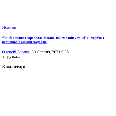
Новини
“За 15 хвилин я заробляла більше, ніж чоловік у таксі”: інтерв’ю з
колишньою онлайн-моделлю
Олексій Басакін
30 Серпня, 2021 9:36
загрузка...
Коментарі