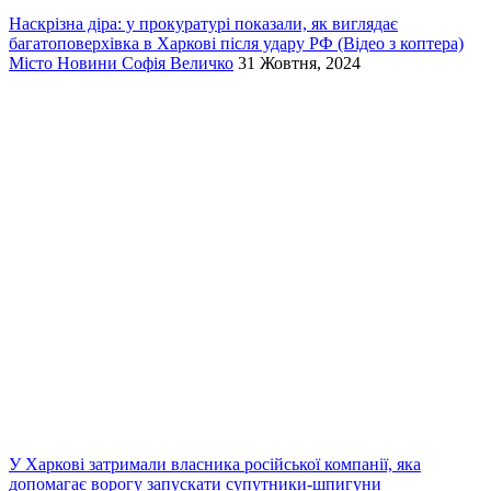
Наскрізна діра: у прокуратурі показали, як виглядає
багатоповерхівка в Харкові після удару РФ (Відео з коптера)
Місто
Новини
Софія Величко
31 Жовтня, 2024
У Харкові затримали власника російської компанії, яка
допомагає ворогу запускати супутники-шпигуни