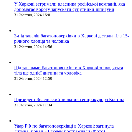
У Харкові затримали власника російської компанії, яка
допомагає ворогу запускати супутники-шпигуни
31 Жовтня, 2024 16:01
З-під завалів багатоповерхівки в Харкові дістали тіла 15-
річного хлопця та чоловіка
31 Жовтня, 2024 14:56
Під завалами багатоповерхівки в Харкові знаходяться
тіла ще однієї дитини та чоловіка
31 Жовтня, 2024 12:59
Президент Зеленський звільнив генпрокурора Костіна
31 Жовтня, 2024 11:34
Удар РФ по багатоповерхівці в Харкові: загинула
дитина, понад 30 людей постраждали (Фото)