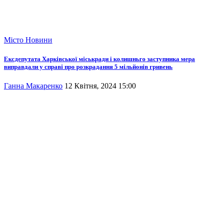
Місто
Новини
Ексдепутата Харківської міськради і колишньго заступника мера
виправдали у справі про розкрадання 5 мільйонів гривень
Ганна Макаренко
12 Квітня, 2024 15:00