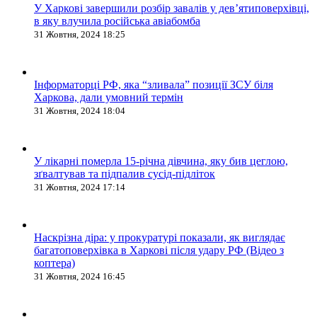
У Харкові завершили розбір завалів у дев’ятиповерхівці,
в яку влучила російська авіабомба
31 Жовтня, 2024 18:25
Інформаторці РФ, яка “зливала” позиції ЗСУ біля
Харкова, дали умовний термін
31 Жовтня, 2024 18:04
У лікарні померла 15-річна дівчина, яку бив цеглою,
зґвалтував та підпалив сусід-підліток
31 Жовтня, 2024 17:14
Наскрізна діра: у прокуратурі показали, як виглядає
багатоповерхівка в Харкові після удару РФ (Відео з
коптера)
31 Жовтня, 2024 16:45