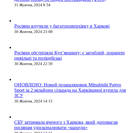
31 Жовтня, 2024 8:54
Росіяни влучили у багатоповерхівку в Харкові
30 Жовтня, 2024 23:08
Росіяни обстріляли Купʼянщину: є загиблий, поранені
цивільні та поліцейські
30 Жовтня, 2024 22:59
ОНОВЛЕНО: Новий позашляховик Mitsubishi Pajero
Sport за 2 мільйони сільрада на Харківщині купила для
ЗСУ
30 Жовтня, 2024 14:15
СБУ затримала вченого з Харкова, який допомагав
росіянам удосконалювати «шахеди»