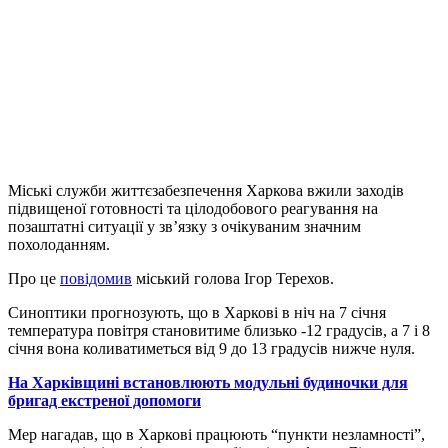
Міські служби життєзабезпечення Харкова вжили заходів
підвищеної готовності та цілодобового реагування на
позаштатні ситуації у зв’язку з очікуваним значним
похолоданням.
Про це
повідомив
міський голова Ігор Терехов.
Синоптики прогнозують, що в Харкові в ніч на 7 січня
температура повітря становитиме близько -12 градусів, а 7 і 8
січня вона коливатиметься від 9 до 13 градусів нижче нуля.
На Харківщині встановлюють модульні будиночки для
бригад екстреної допомоги
Мер нагадав, що в Харкові працюють “пункти незламності”,