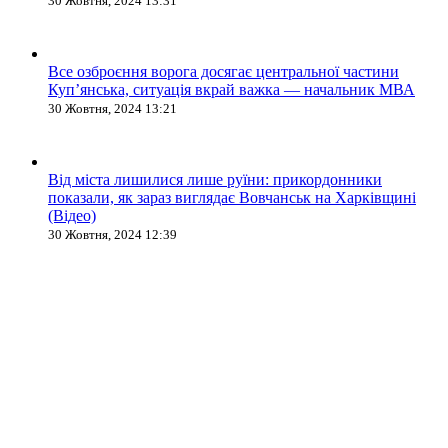
30 Жовтня, 2024 13:31
Все озброєння ворога досягає центральної частини
Куп’янська, ситуація вкрай важка — начальник МВА
30 Жовтня, 2024 13:21
Від міста лишилися лише руїни: прикордонники
показали, як зараз виглядає Вовчанськ на Харківщині
(Відео)
30 Жовтня, 2024 12:39