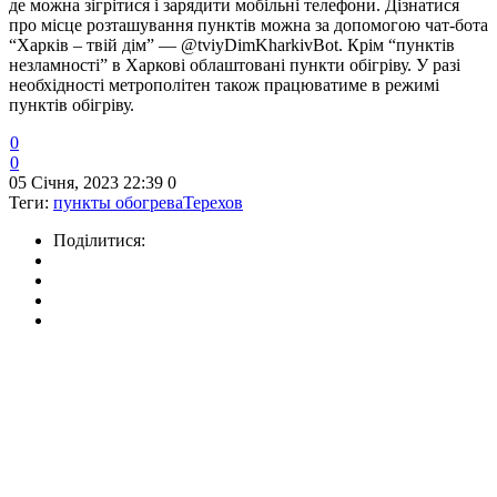
де можна зігрітися і зарядити мобільні телефони. Дізнатися
про місце розташування пунктів можна за допомогою чат-бота
“Харків – твій дім” — @tviyDimKharkivBot. Крім “пунктів
незламності” в Харкові облаштовані пункти обігріву. У разі
необхідності метрополітен також працюватиме в режимі
пунктів обігріву.
0
0
05 Січня, 2023 22:39
0
Теги:
пункты обогрева
Терехов
Поділитися: