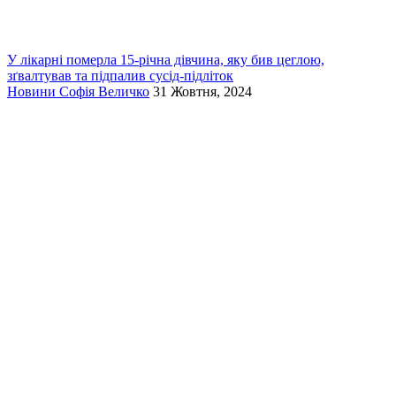
У лікарні померла 15-річна дівчина, яку бив цеглою,
зґвалтував та підпалив сусід-підліток
Новини
Софія Величко
31 Жовтня, 2024