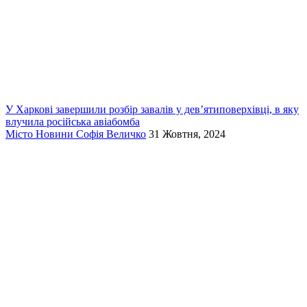
У Харкові завершили розбір завалів у дев’ятиповерхівці, в яку
влучила російська авіабомба
Місто
Новини
Софія Величко
31 Жовтня, 2024