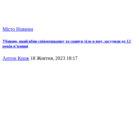
Місто
Новини
Убивцю, який вбив співмешканку та скинув тіло в яму, засудили до 12
років в’язниці
Антон Корж
18 Жовтня, 2023 18:17