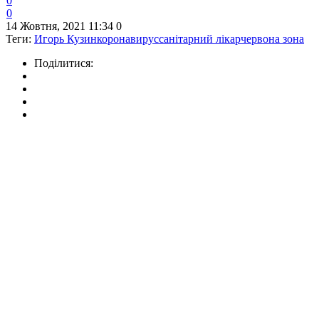
0
0
14 Жовтня, 2021 11:34
0
Теги:
Игорь Кузин
коронавирус
санітарний лікар
червона зона
Поділитися: