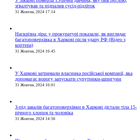
У лікарні померла 15-річна дівчина, яку бив цеглою,
зґвалтував та підпалив сусід-підліток
31 Жовтня, 2024 17:14
Наскрізна діра: у прокуратурі показали, як виглядає
багатоповерхівка в Харкові після удару РФ (Відео з
коптера)
31 Жовтня, 2024 16:45
У Харкові затримали власника російської компанії, яка
допомагає ворогу запускати супутники-шпигуни
31 Жовтня, 2024 16:01
З-під завалів багатоповерхівки в Харкові дістали тіла 15-
річного хлопця та чоловіка
31 Жовтня, 2024 14:56