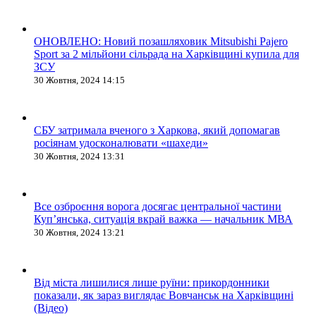
ОНОВЛЕНО: Новий позашляховик Mitsubishi Pajero
Sport за 2 мільйони сільрада на Харківщині купила для
ЗСУ
30 Жовтня, 2024 14:15
СБУ затримала вченого з Харкова, який допомагав
росіянам удосконалювати «шахеди»
30 Жовтня, 2024 13:31
Все озброєння ворога досягає центральної частини
Куп’янська, ситуація вкрай важка — начальник МВА
30 Жовтня, 2024 13:21
Від міста лишилися лише руїни: прикордонники
показали, як зараз виглядає Вовчанськ на Харківщині
(Відео)