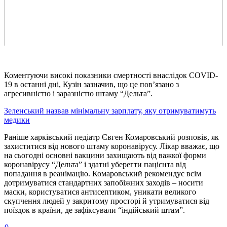
Коментуючи високі показники смертності внаслідок COVID-
19 в останні дні, Кузін зазначив, що це пов’язано з
агресивністю і заразністю штаму “Дельта”.
Зеленський назвав мінімальну зарплату, яку отримуватимуть
медики
Раніше харківський педіатр Євген Комаровський розповів, як
захиститися від нового штаму коронавірусу. Лікар вважає, що
на сьогодні основні вакцини захищають від важкої форми
коронавірусу “Дельта” і здатні уберегти пацієнта від
попадання в реанімацію. Комаровський рекомендує всім
дотримуватися стандартних запобіжних заходів – носити
маски, користуватися антисептиком, уникати великого
скупчення людей у закритому просторі й утримуватися від
поїздок в країни, де зафіксували “індійський штам”.