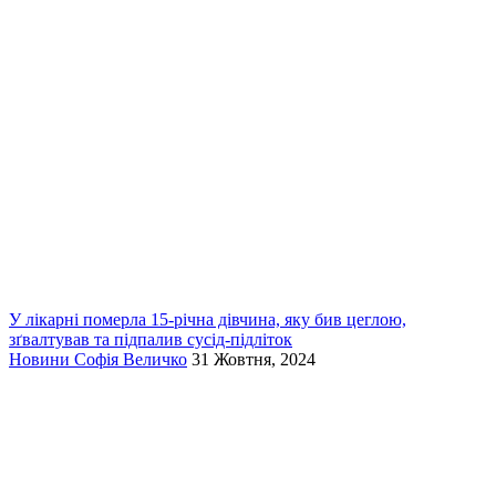
У лікарні померла 15-річна дівчина, яку бив цеглою,
зґвалтував та підпалив сусід-підліток
Новини
Софія Величко
31 Жовтня, 2024