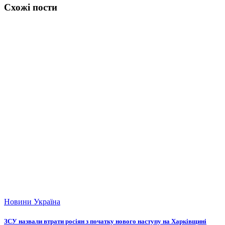
Схожі пости
Новини
Україна
ЗСУ назвали втрати росіян з початку нового наступу на Харківщині