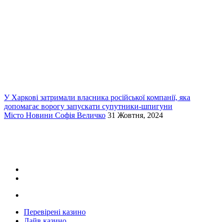
У Харкові затримали власника російської компанії, яка
допомагає ворогу запускати супутники-шпигуни
Місто
Новини
Софія Величко
31 Жовтня, 2024
Перевірені казино
Лайв казино