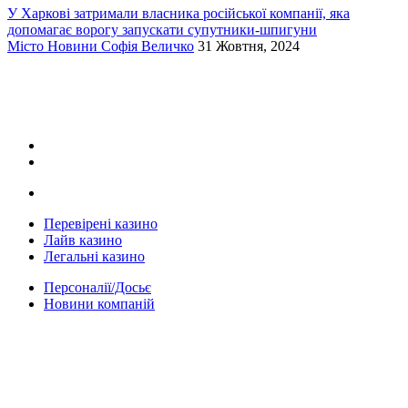
У Харкові затримали власника російської компанії, яка
допомагає ворогу запускати супутники-шпигуни
Місто
Новини
Софія Величко
31 Жовтня, 2024
Перевірені казино
Лайв казино
Легальні казино
Персоналії/Досьє
Новини компаній