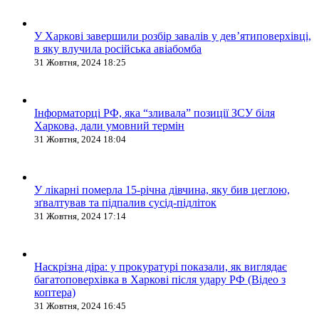
У Харкові завершили розбір завалів у дев’ятиповерхівці,
в яку влучила російська авіабомба
31 Жовтня, 2024 18:25
Інформаторці РФ, яка “зливала” позиції ЗСУ біля
Харкова, дали умовний термін
31 Жовтня, 2024 18:04
У лікарні померла 15-річна дівчина, яку бив цеглою,
зґвалтував та підпалив сусід-підліток
31 Жовтня, 2024 17:14
Наскрізна діра: у прокуратурі показали, як виглядає
багатоповерхівка в Харкові після удару РФ (Відео з
коптера)
31 Жовтня, 2024 16:45