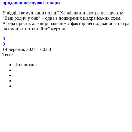
продавав неіснуючі товари
У відділі комунікації поліції Харківщини вкотре нагадують:
“Ваш родич у біді” – одна з поширених шахрайських схем.
Афера проста, але вирішальним є фактор несподіваності та гра
на емоціях потенційної жертви.
0
0
19 Березня, 2024 17:03
0
Теги:
Поділитися: