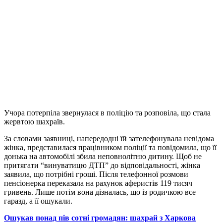
Учора потерпіла звернулася в поліцію та розповіла, що стала
жервтою шахраїв.
За словами заявниці, напередодні їй зателефонувала невідома
жінка, представилася працівником поліції та повідомила, що її
донька на автомобілі збила неповнолітню дитину. Щоб не
притягати “винуватицю ДТП” до відповідальності, жінка
заявила, що потрібні гроші. Після телефонної розмови
пенсіонерка переказала на рахунок аферистів 119 тисяч
гривень. Лише потім вона дізналась, що із родичкою все
гаразд, а її ошукали.
Ошукав понад пів сотні громадян: шахрай з Харкова