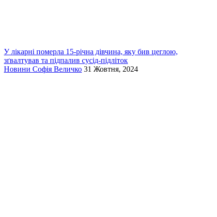
У лікарні померла 15-річна дівчина, яку бив цеглою,
зґвалтував та підпалив сусід-підліток
Новини
Софія Величко
31 Жовтня, 2024