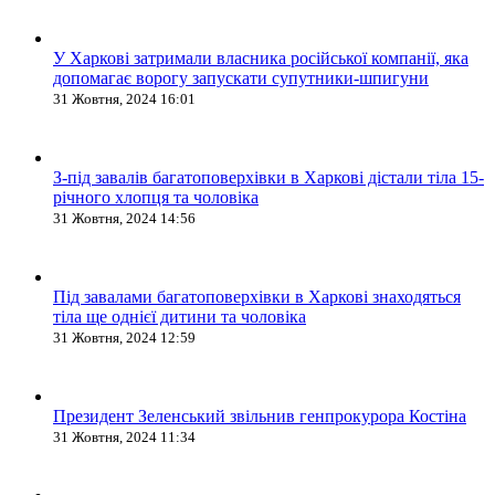
У Харкові затримали власника російської компанії, яка
допомагає ворогу запускати супутники-шпигуни
31 Жовтня, 2024 16:01
З-під завалів багатоповерхівки в Харкові дістали тіла 15-
річного хлопця та чоловіка
31 Жовтня, 2024 14:56
Під завалами багатоповерхівки в Харкові знаходяться
тіла ще однієї дитини та чоловіка
31 Жовтня, 2024 12:59
Президент Зеленський звільнив генпрокурора Костіна
31 Жовтня, 2024 11:34