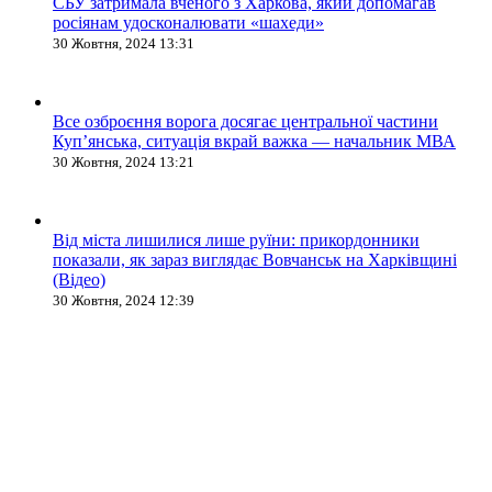
СБУ затримала вченого з Харкова, який допомагав
росіянам удосконалювати «шахеди»
30 Жовтня, 2024 13:31
Все озброєння ворога досягає центральної частини
Куп’янська, ситуація вкрай важка — начальник МВА
30 Жовтня, 2024 13:21
Від міста лишилися лише руїни: прикордонники
показали, як зараз виглядає Вовчанськ на Харківщині
(Відео)
30 Жовтня, 2024 12:39