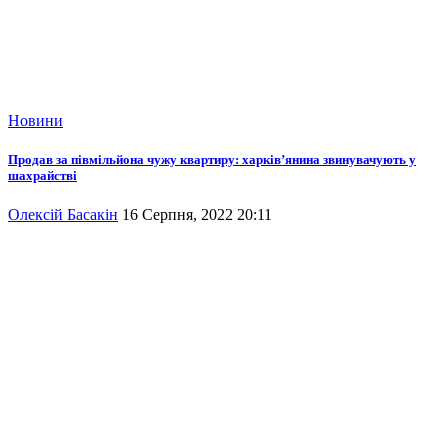
Новини
Продав за півмільйона чужу квартиру: харків’янина звинувачують у
шахрайстві
Олексій Басакін
16 Серпня, 2022 20:11