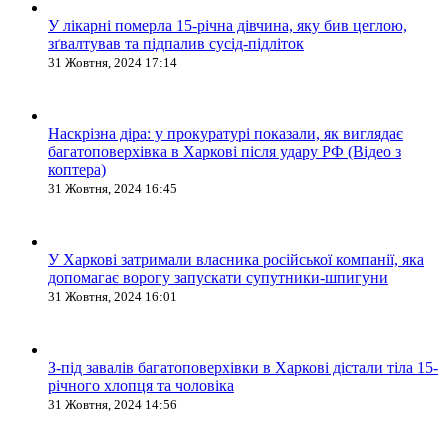
У лікарні померла 15-річна дівчина, яку бив цеглою,
зґвалтував та підпалив сусід-підліток
31 Жовтня, 2024 17:14
Наскрізна діра: у прокуратурі показали, як виглядає
багатоповерхівка в Харкові після удару РФ (Відео з
коптера)
31 Жовтня, 2024 16:45
У Харкові затримали власника російської компанії, яка
допомагає ворогу запускати супутники-шпигуни
31 Жовтня, 2024 16:01
З-під завалів багатоповерхівки в Харкові дістали тіла 15-
річного хлопця та чоловіка
31 Жовтня, 2024 14:56