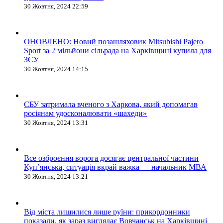
30 Жовтня, 2024 22:59
ОНОВЛЕНО: Новий позашляховик Mitsubishi Pajero
Sport за 2 мільйони сільрада на Харківщині купила для
ЗСУ
30 Жовтня, 2024 14:15
СБУ затримала вченого з Харкова, який допомагав
росіянам удосконалювати «шахеди»
30 Жовтня, 2024 13:31
Все озброєння ворога досягає центральної частини
Куп’янська, ситуація вкрай важка — начальник МВА
30 Жовтня, 2024 13:21
Від міста лишилися лише руїни: прикордонники
показали, як зараз виглядає Вовчанськ на Харківщині