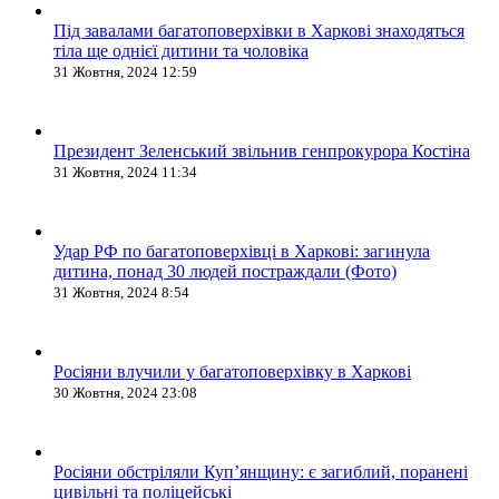
Під завалами багатоповерхівки в Харкові знаходяться
тіла ще однієї дитини та чоловіка
31 Жовтня, 2024 12:59
Президент Зеленський звільнив генпрокурора Костіна
31 Жовтня, 2024 11:34
Удар РФ по багатоповерхівці в Харкові: загинула
дитина, понад 30 людей постраждали (Фото)
31 Жовтня, 2024 8:54
Росіяни влучили у багатоповерхівку в Харкові
30 Жовтня, 2024 23:08
Росіяни обстріляли Купʼянщину: є загиблий, поранені
цивільні та поліцейські