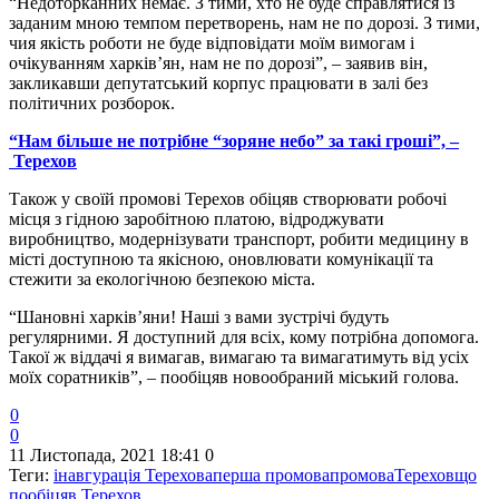
“Недоторканних немає. З тими, хто не буде справлятися із
заданим мною темпом перетворень, нам не по дорозі. З тими,
чия якість роботи не буде відповідати моїм вимогам і
очікуванням харків’ян, нам не по дорозі”, – заявив він,
закликавши депутатський корпус працювати в залі без
політичних розборок.
“Нам більше не потрібне “зоряне небо” за такі гроші”, –
Терехов
Також у своїй промові Терехов обіцяв створювати робочі
місця з гідною заробітною платою, відроджувати
виробництво, модернізувати транспорт, робити медицину в
місті доступною та якісною, оновлювати комунікації та
стежити за екологічною безпекою міста.
“Шановні харків’яни! Наші з вами зустрічі будуть
регулярними. Я доступний для всіх, кому потрібна допомога.
Такої ж віддачі я вимагав, вимагаю та вимагатимуть від усіх
моїх соратників”, – пообіцяв новообраний міський голова.
0
0
11 Листопада, 2021 18:41
0
Теги:
інавгурація Терехова
перша промова
промова
Терехов
що
пообіцяв Терехов