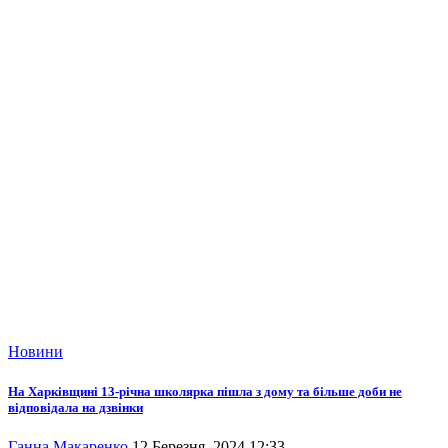
Новини
На Харківщині 13-річна школярка пішла з дому та більше доби не
відповідала на дзвінки
Ганна Макаренко
12 Березня, 2024 12:33