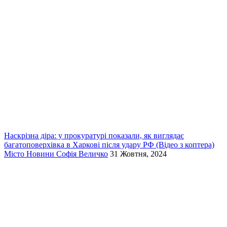
Наскрізна діра: у прокуратурі показали, як виглядає
багатоповерхівка в Харкові після удару РФ (Відео з коптера)
Місто
Новини
Софія Величко
31 Жовтня, 2024