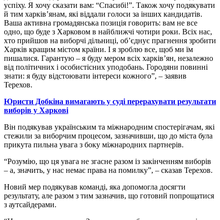
успіху. Я хочу сказати вам: “Спасибі!”. Також хочу подякувати
й тим харків’янам, які віддали голоси за інших кандидатів.
Ваша активна громадянська позиція говорить: вам не все
одно, що буде з Харковом в найближчі чотири роки. Всіх нас,
хто прийшов на виборчі дільниці, об’єднує прагнення зробити
Харків кращим містом країни. І я зроблю все, щоб ми їм
пишалися. Гарантую – я буду мером всіх харків’ян, незалежно
від політичних і особистісних уподобань. Городяни повинні
знати: я буду відстоювати інтереси кожного”, – заявив
Терехов.
Юристи Добкіна вимагають у суді перерахувати результати
виборів у Харкові
Він подякував українським та міжнародним спостерігачам, які
стежили за виборчим процесом, зазначивши, що до міста була
прикута пильна увага з боку міжнародних партнерів.
“Розумію, що ця увага не згасне разом із закінченням виборів
– а, значить, у нас немає права на помилку”, – сказав Терехов.
Новий мер подякував команді, яка допомогла досягти
результату, але разом з тим зазначив, що готовий попрощатися
з аутсайдерами.