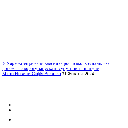
У Харкові затримали власника російської компанії, яка
допомагає ворогу запускати супутники-шпигуни
Місто
Новини
Софія Величко
31 Жовтня, 2024