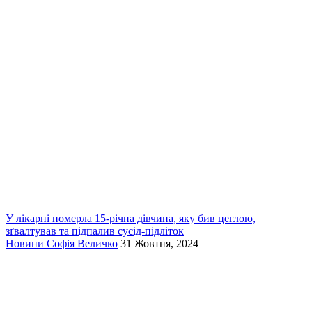
У лікарні померла 15-річна дівчина, яку бив цеглою,
зґвалтував та підпалив сусід-підліток
Новини
Софія Величко
31 Жовтня, 2024