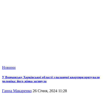
Новини
У Вовчанську Харківської області з палаючої квартири врятували
чоловіка: його жінка загинула
Ганна Макаренко
26 Січня, 2024 11:28