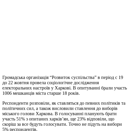
Громадська організація “Розвиток суспільства” в період с 19
до 22 жовтня провела соціологічне дослідження
електоральних настроїв у Харкові. В опитуванні брали участь
1006 мешканців міста старше 18 років.
Респонденти розповіли, як ставляться до певних політиків та
політичних сил, а також висловили ставлення до виборів
міського голови Харкова. В голосуванні планують брати
участь 51% з опитаних харків’ян, ще 23% відповіли, що
скоріш за все будуть голосувати. Точно не підуть на вибори
5% респондентів.