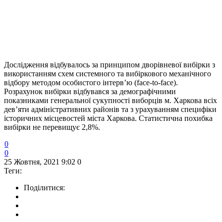
Дослідження відбувалось за принципом дворівневої вибірки з
використанням схем системного та вибіркового механічного
відбору методом особистого інтерв’ю (face-to-face).
Розрахунок вибірки відбувався за демографічними
показниками генеральної сукупності виборців м. Харкова всіх
дев’яти адміністративних районів та з урахуванням специфіки
історичних місцевостей міста Харкова. Статистична похибка
вибірки не перевищує 2,8%.
0
0
25 Жовтня, 2021 9:02
0
Теги:
Поділитися: