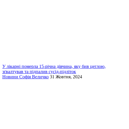
У лікарні померла 15-річна дівчина, яку бив цеглою,
зґвалтував та підпалив сусід-підліток
Новини
Софія Величко
31 Жовтня, 2024