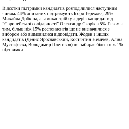
Відсотки підтримки кандидатів розподілилися наступним
чином: 44% опитаних підтримують Ігоря Терехова, 29% –
Михайла Добкіна, а замикає трійку лідерів кандидат від
“Європейської солідарності” Олександр Скорік з 5%. Разом з
тим, більш ніж 15% респондентів ще не визначилися з
вибором або відмовилися відповідати. Жоден з інших
кандидатів (Денис Ярославський, Костянтин Немічев, Аліна
Мустафаєва, Володимир Плетньов) не набирає більш ніж 1%
підтримки.