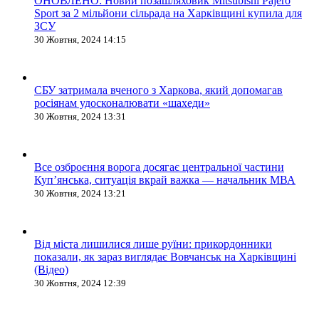
ОНОВЛЕНО: Новий позашляховик Mitsubishi Pajero
Sport за 2 мільйони сільрада на Харківщині купила для
ЗСУ
30 Жовтня, 2024 14:15
СБУ затримала вченого з Харкова, який допомагав
росіянам удосконалювати «шахеди»
30 Жовтня, 2024 13:31
Все озброєння ворога досягає центральної частини
Куп’янська, ситуація вкрай важка — начальник МВА
30 Жовтня, 2024 13:21
Від міста лишилися лише руїни: прикордонники
показали, як зараз виглядає Вовчанськ на Харківщині
(Відео)
30 Жовтня, 2024 12:39