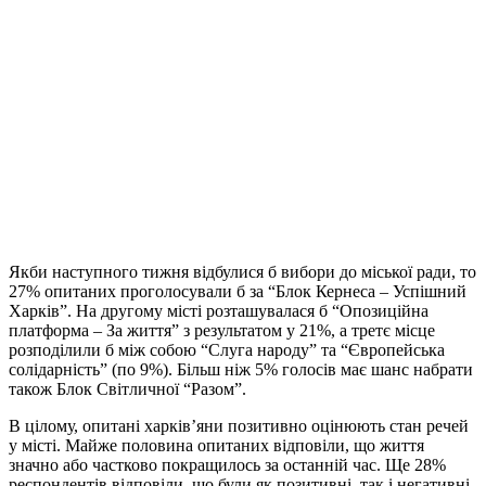
Якби наступного тижня відбулися б вибори до міської ради, то
27% опитаних проголосували б за “Блок Кернеса – Успішний
Харків”. На другому місті розташувалася б “Опозиційна
платформа – За життя” з результатом у 21%, а третє місце
розподілили б між собою “Слуга народу” та “Європейська
солідарність” (по 9%). Більш ніж 5% голосів має шанс набрати
також Блок Світличної “Разом”.
В цілому, опитані харків’яни позитивно оцінюють стан речей
у місті. Майже половина опитаних відповіли, що життя
значно або частково покращилось за останній час. Ще 28%
респондентів відповіли, що були як позитивні, так і негативні