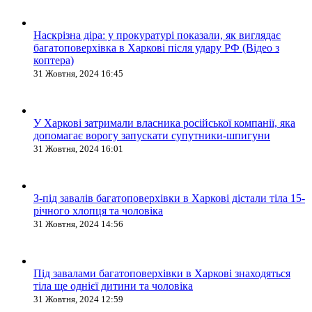
Наскрізна діра: у прокуратурі показали, як виглядає
багатоповерхівка в Харкові після удару РФ (Відео з
коптера)
31 Жовтня, 2024 16:45
У Харкові затримали власника російської компанії, яка
допомагає ворогу запускати супутники-шпигуни
31 Жовтня, 2024 16:01
З-під завалів багатоповерхівки в Харкові дістали тіла 15-
річного хлопця та чоловіка
31 Жовтня, 2024 14:56
Під завалами багатоповерхівки в Харкові знаходяться
тіла ще однієї дитини та чоловіка
31 Жовтня, 2024 12:59