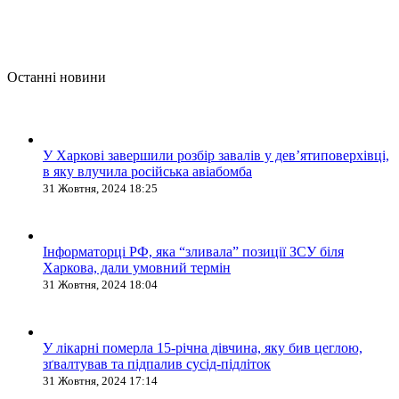
Останні новини
У Харкові завершили розбір завалів у дев’ятиповерхівці,
в яку влучила російська авіабомба
31 Жовтня, 2024 18:25
Інформаторці РФ, яка “зливала” позиції ЗСУ біля
Харкова, дали умовний термін
31 Жовтня, 2024 18:04
У лікарні померла 15-річна дівчина, яку бив цеглою,
зґвалтував та підпалив сусід-підліток
31 Жовтня, 2024 17:14