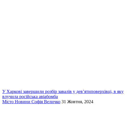
У Харкові завершили розбір завалів у дев’ятиповерхівці, в яку
влучила російська авіабомба
Місто
Новини
Софія Величко
31 Жовтня, 2024