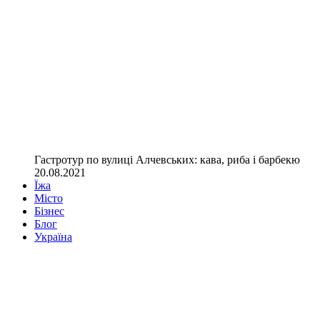
Гастротур по вулиці Алчевських: кава, риба і барбекю
20.08.2021
Їжа
Місто
Бізнес
Блог
Україна