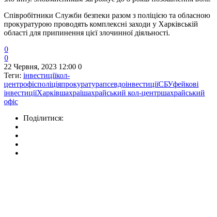
Співробітники Служби безпеки разом з поліцією та обласною
прокуратурою проводять комплексні заходи у Харківській
області для припинення цієї злочинної діяльності.
0
0
22 Червня, 2023 12:00
0
Теги:
інвестиції
кол-
центр
офіс
поліція
прокуратура
псевдоінвестиції
СБУ
фейкові
інвестиції
Харків
шахраї
шахрайський кол-центр
шахрайський
офіс
Поділитися: