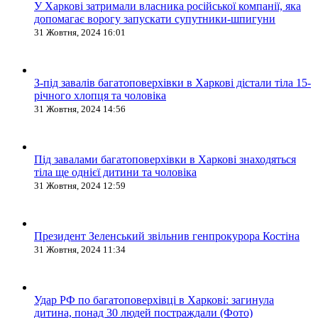
У Харкові затримали власника російської компанії, яка
допомагає ворогу запускати супутники-шпигуни
31 Жовтня, 2024 16:01
З-під завалів багатоповерхівки в Харкові дістали тіла 15-
річного хлопця та чоловіка
31 Жовтня, 2024 14:56
Під завалами багатоповерхівки в Харкові знаходяться
тіла ще однієї дитини та чоловіка
31 Жовтня, 2024 12:59
Президент Зеленський звільнив генпрокурора Костіна
31 Жовтня, 2024 11:34
Удар РФ по багатоповерхівці в Харкові: загинула
дитина, понад 30 людей постраждали (Фото)