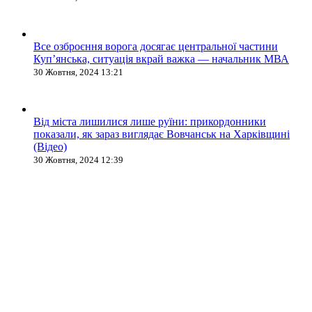
Все озброєння ворога досягає центральної частини
Куп’янська, ситуація вкрай важка — начальник МВА
30 Жовтня, 2024 13:21
Від міста лишилися лише руїни: прикордонники
показали, як зараз виглядає Вовчанськ на Харківщині
(Відео)
30 Жовтня, 2024 12:39