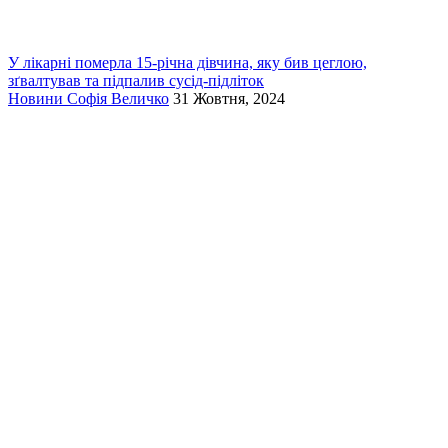
У лікарні померла 15-річна дівчина, яку бив цеглою,
зґвалтував та підпалив сусід-підліток
Новини
Софія Величко
31 Жовтня, 2024