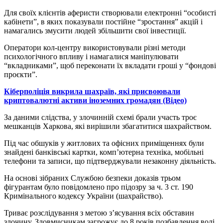
Для своїх клієнтів аферисти створювали електронні “особисті
кабінети”, в яких показували постійне “зростання” акцій і
намагались змусити людей збільшити свої інвестиції.
Оператори кол-центру використовували різні методи
психологічного впливу і намагалися маніпулювати
“вкладниками”, щоб переконати їх вкладати гроші у “фондові
проєкти”.
Кіберполіція викрила шахраїв, які присвоювали
криптовалютні активи іноземних громадян (Відео)
За даними слідства, у злочинній схемі брали участь троє
мешканців Харкова, які вирішили збагатитися шахрайством.
Під час обшуків у житлових та офісних приміщеннях були
знайдені банківські картки, комп’ютерна техніка, мобільні
телефони та записи, що підтверджували незаконну діяльність.
На основі зібраних Службою безпеки доказів трьом
фігурантам було повідомлено про підозру за ч. 3 ст. 190
Кримінального кодексу України (шахрайство).
Триває розслідування з метою з’ясування всіх обставин
злочину. Зловмисникам загрожує до 8 років позбавлення волі.