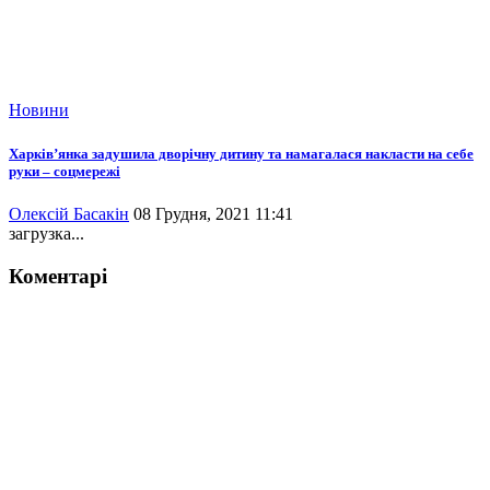
Новини
Харків’янка задушила дворічну дитину та намагалася накласти на себе
руки – соцмережі
Олексій Басакін
08 Грудня, 2021 11:41
загрузка...
Коментарі