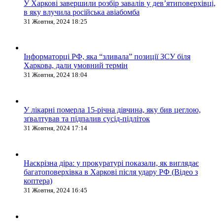
У Харкові завершили розбір завалів у дев’ятиповерхівці,
в яку влучила російська авіабомба
31 Жовтня, 2024 18:25
Інформаторці РФ, яка “зливала” позиції ЗСУ біля
Харкова, дали умовний термін
31 Жовтня, 2024 18:04
У лікарні померла 15-річна дівчина, яку бив цеглою,
зґвалтував та підпалив сусід-підліток
31 Жовтня, 2024 17:14
Наскрізна діра: у прокуратурі показали, як виглядає
багатоповерхівка в Харкові після удару РФ (Відео з
коптера)
31 Жовтня, 2024 16:45