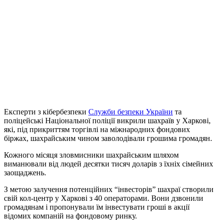
Експерти з кібербезпеки
Служби безпеки України
та
поліцейські Національної поліції викрили шахраїв у Харкові,
які, під прикриттям торгівлі на міжнародних фондових
біржах, шахрайським чином заволодівали грошима громадян.
Кожного місяця зловмисники шахрайським шляхом
виманювали від людей десятки тисяч доларів з їхніх сімейних
заощаджень.
З метою залучення потенційних “інвесторів” шахраї створили
свій кол-центр у Харкові з 40 операторами. Вони дзвонили
громадянам і пропонували їм інвестувати гроші в акції
відомих компаній на фондовому ринку.