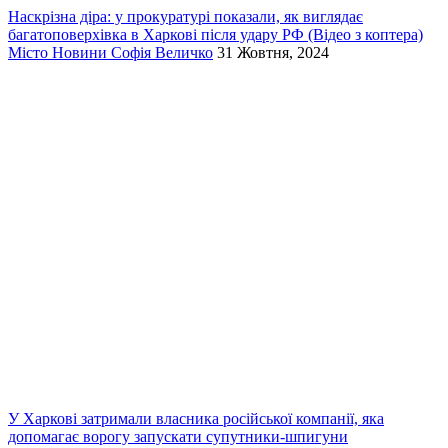
Наскрізна діра: у прокуратурі показали, як виглядає
багатоповерхівка в Харкові після удару РФ (Відео з коптера)
Місто
Новини
Софія Величко
31 Жовтня, 2024
У Харкові затримали власника російської компанії, яка
допомагає ворогу запускати супутники-шпигуни