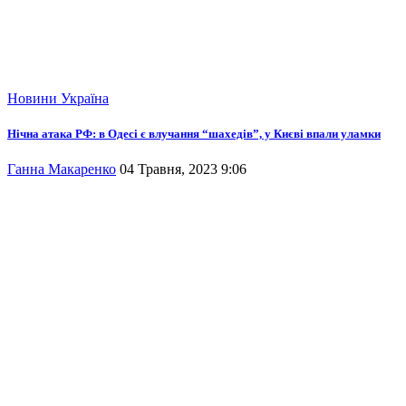
Новини
Україна
Нічна атака РФ: в Одесі є влучання “шахедів”, у Києві впали уламки
Ганна Макаренко
04 Травня, 2023 9:06