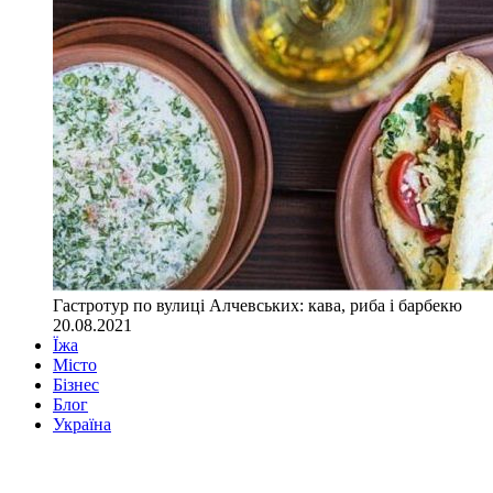
Гастротур по вулиці Алчевських: кава, риба і барбекю
20.08.2021
Їжа
Місто
Бізнес
Блог
Україна