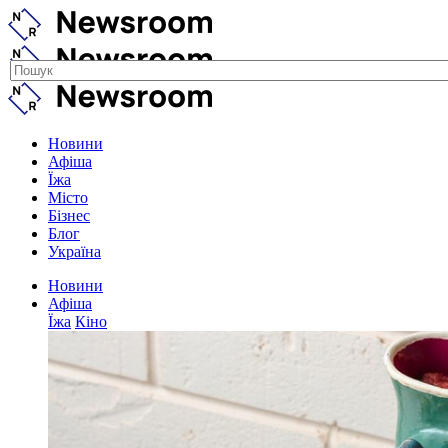
Новини
Афіша
Їжа
Місто
Бізнес
Блог
Україна
Новини
Афіша
Їжа
Кіно