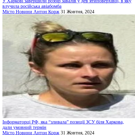
У Харкові завершили розбір завалів у дев’ятиповерхівці, в яку
влучила російська авіабомба
Місто
Новини
Антон Корж
31 Жовтня, 2024
Інформаторці РФ, яка “зливала” позиції ЗСУ біля Харкова,
дали умовний термін
Місто
Новини
Антон Корж
31 Жовтня, 2024