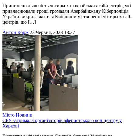
Припинено діяльність чотирьох шахрайських call-центрів, які
привласнювали гроші громадян Азербайджану Кіберполіція
України викрила жителя Київщини у створенні чотирьох call-
центрів, що […]
Антон Корж
23 Червня, 2023 18:27
Місто
Новини
СБУ затримала організаторів аферистського кол-центру у
Харкові