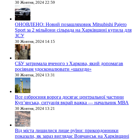
30 Жовтня, 2024 22:59
ОНОВЛЕНО: Новий позашляховик Mitsubishi Pajero
Sport за 2 мільйони сільрада на Харківщині купила для
ЗСУ
30 Жовтня, 2024 14:15
СБУ затримала вченого з Харкова, який допомагав
росіянам удосконалювати «шахеди»
30 Жовтня, 2024 13:31
Все озброєння ворога досягає центральної частини
Куп’янська, ситуація вкрай важка — начальник МВА
30 Жовтня, 2024 13:21
Від міста лишилися лише руїни: прикордонники
показали, як зараз виглядає Вовчанськ на Харківщині