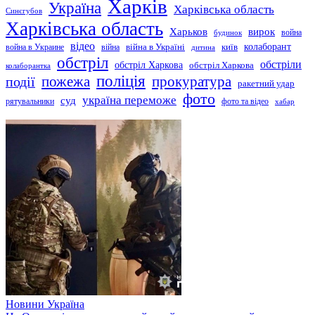
Харків
Україна
Харківська область
Синєгубов
Харківська область
Харьков
вирок
будинок
война
відео
київ
колаборант
война в Украине
війна
війна в Україні
дитина
обстріл
обстріли
обстріл Харкова
обстріл Харкова
колаборантка
поліція
прокуратура
події
пожежа
ракетний удар
фото
україна переможе
суд
рятувальники
фото та відео
хабар
Новини
Україна