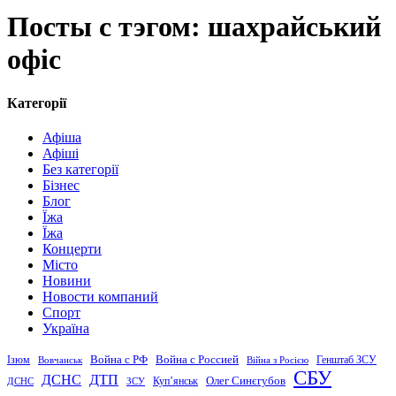
Посты с тэгом: шахрайський
офіс
Категорії
Афіша
Афіші
Без категорії
Бізнес
Блог
Їжа
Їжа
Концерти
Місто
Новини
Новости компаний
Спорт
Україна
Война с Россией
Война с РФ
Генштаб ЗСУ
Ізюм
Вовчанськ
Війна з Росією
СБУ
ДСНС
ДТП
Купʼянськ
Олег Синєгубов
ДСНС
ЗСУ