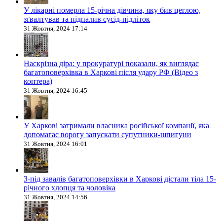
У лікарні померла 15-річна дівчина, яку бив цеглою,
зґвалтував та підпалив сусід-підліток
31 Жовтня, 2024 17:14
Наскрізна діра: у прокуратурі показали, як виглядає
багатоповерхівка в Харкові після удару РФ (Відео з
коптера)
31 Жовтня, 2024 16:45
У Харкові затримали власника російської компанії, яка
допомагає ворогу запускати супутники-шпигуни
31 Жовтня, 2024 16:01
З-під завалів багатоповерхівки в Харкові дістали тіла 15-
річного хлопця та чоловіка
31 Жовтня, 2024 14:56