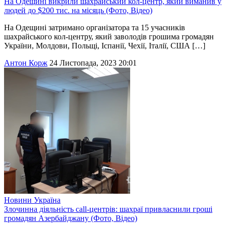
На Одещині викрили шахрайський кол-центр, який виманив у
людей до $200 тис. на місяць (Фото, Відео)
На Одещині затримано організатора та 15 учасників
шахрайського кол-центру, який заволодів грошима громадян
України, Молдови, Польщі, Іспанії, Чехії, Італії, США […]
Антон Корж
24 Листопада, 2023 20:01
Новини
Україна
Злочинна діяльність call-центрів: шахраї привласнили гроші
громадян Азербайджану (Фото, Відео)