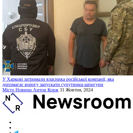
У Харкові затримали власника російської компанії, яка
допомагає ворогу запускати супутники-шпигуни
Місто
Новини
Антон Корж
31 Жовтня, 2024