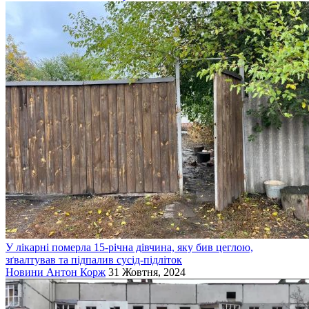
У лікарні померла 15-річна дівчина, яку бив цеглою,
зґвалтував та підпалив сусід-підліток
Новини
Антон Корж
31 Жовтня, 2024