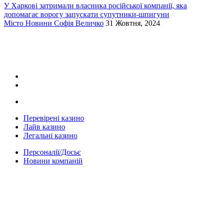
У Харкові затримали власника російської компанії, яка
допомагає ворогу запускати супутники-шпигуни
Місто
Новини
Софія Величко
31 Жовтня, 2024
Перевірені казино
Лайв казино
Легальні казино
Персоналії/Досьє
Новини компаній