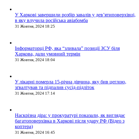
У Харкові завершили розбір завалів у дев’ятиповерхівці,
в яку влучила російська авіабомба
31 Жовтня, 2024 18:25
Інформаторці РФ, яка “зливала” позиції ЗСУ біля
Харкова, дали умовний термін
31 Жовтня, 2024 18:04
У лікарні померла 15-річна дівчина, яку бив цеглою,
зґвалтував та підпалив сусід-підліток
31 Жовтня, 2024 17:14
Наскрізна діра: у прокуратурі показали, як виглядає
багатоповерхівка в Харкові після удару РФ (Відео з
коптера)
31 Жовтня, 2024 16:45