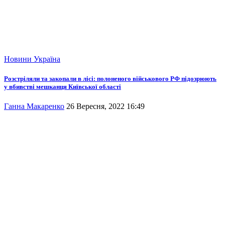
Новини
Україна
Розстріляли та закопали в лісі: полоненого військового РФ підозрюють
у вбивстві мешканця Київської області
Ганна Макаренко
26 Вересня, 2022 16:49