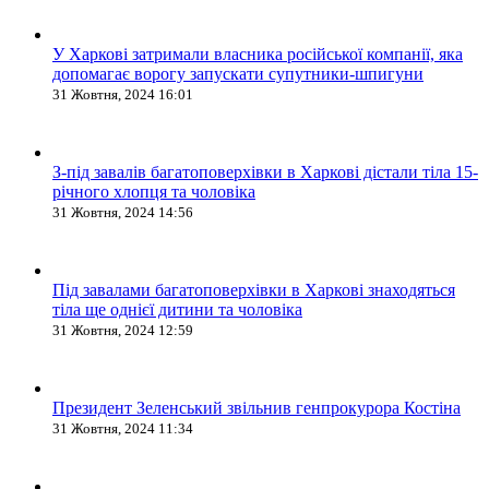
У Харкові затримали власника російської компанії, яка
допомагає ворогу запускати супутники-шпигуни
31 Жовтня, 2024 16:01
З-під завалів багатоповерхівки в Харкові дістали тіла 15-
річного хлопця та чоловіка
31 Жовтня, 2024 14:56
Під завалами багатоповерхівки в Харкові знаходяться
тіла ще однієї дитини та чоловіка
31 Жовтня, 2024 12:59
Президент Зеленський звільнив генпрокурора Костіна
31 Жовтня, 2024 11:34