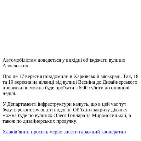
Автомобілістам доведеться у вихідні об’їжджати вулицю
Алчевських.
Про це 17 вересня повідомили в Харківській міськраді. Так, 18
та 19 вересня на ділянці від вулиці Весніна до Дизайнерського
провулка не можна буде проїхати з 6:00 суботи до опівночі
неділі.
У Департаменті інфраструктури кажуть, що в цей час тут
будуть реконструювати водогін. Об’їхати закриту ділянку
можна буде по вулицях Олеся Гончара та Мироносицькій, а
також по дизайнерських провулку.
Харків’янин просить мерію знести гаражний кооператив