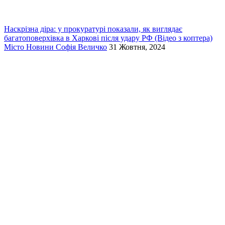
Наскрізна діра: у прокуратурі показали, як виглядає
багатоповерхівка в Харкові після удару РФ (Відео з коптера)
Місто
Новини
Софія Величко
31 Жовтня, 2024