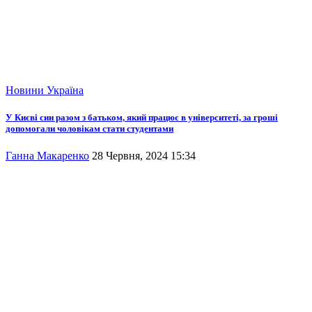
Новини
Україна
У Києві син разом з батьком, який працює в університеті, за гроші
допомогали чоловікам стати студентами
Ганна Макаренко
28 Червня, 2024 15:34