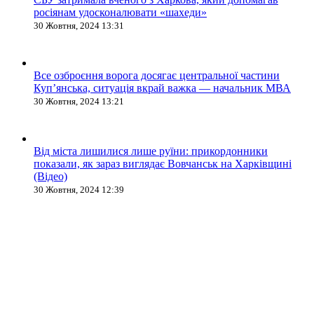
росіянам удосконалювати «шахеди»
30 Жовтня, 2024 13:31
Все озброєння ворога досягає центральної частини
Куп’янська, ситуація вкрай важка — начальник МВА
30 Жовтня, 2024 13:21
Від міста лишилися лише руїни: прикордонники
показали, як зараз виглядає Вовчанськ на Харківщині
(Відео)
30 Жовтня, 2024 12:39