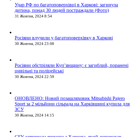
Удар РФ по багатоповерхівці в Харкові: загинула
дитина, понад 30 людей постраждали (Фото)
31 Жовтня, 2024 8:54
Росіяни влучили у багатоповерхівку в Харкові
30 Жовтня, 2024 23:08
Росіяни обстріляли Купʼянщину: є загиблий, поранені
цивільні та поліцейські
30 Жовтня, 2024 22:59
ОНОВЛЕНО: Новий позашляховик Mitsubishi Pajero
Sport за 2 мільйони сільрада на Харківщині купила для
ЗСУ
30 Жовтня, 2024 14:15
СБУ затримала вченого з Харкова, який допомагав