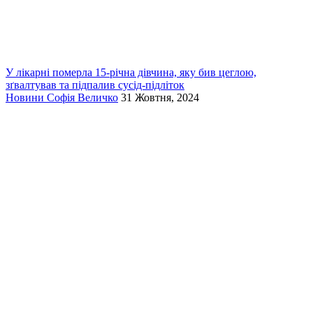
У лікарні померла 15-річна дівчина, яку бив цеглою,
зґвалтував та підпалив сусід-підліток
Новини
Софія Величко
31 Жовтня, 2024