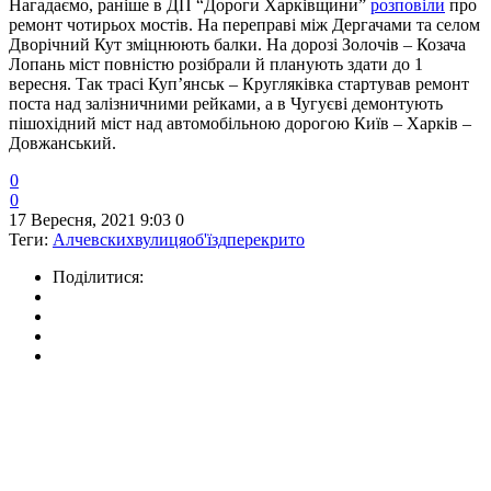
Нагадаємо, раніше в ДП “Дороги Харківщини”
розповіли
про
ремонт чотирьох мостів. На переправі між Дергачами та селом
Дворічний Кут зміцнюють балки. На дорозі Золочів – Козача
Лопань міст повністю розібрали й планують здати до 1
вересня. Так трасі Куп’янськ – Кругляківка стартував ремонт
поста над залізничними рейками, а в Чугуєві демонтують
пішохідний міст над автомобільною дорогою Київ – Харків –
Довжанський.
0
0
17 Вересня, 2021 9:03
0
Теги:
Алчевских
вулиця
об'їзд
перекрито
Поділитися: