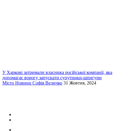
У Харкові затримали власника російської компанії, яка
допомагає ворогу запускати супутники-шпигуни
Місто
Новини
Софія Величко
31 Жовтня, 2024