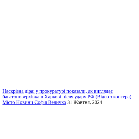
Наскрізна діра: у прокуратурі показали, як виглядає
багатоповерхівка в Харкові після удару РФ (Відео з коптера)
Місто
Новини
Софія Величко
31 Жовтня, 2024