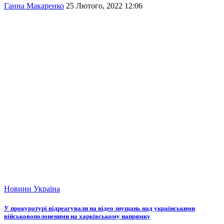
Ганна Макаренко
25 Лютого, 2022 12:06
Новини
Україна
У прокуратурі відреагували на відео знущань над українськими
військовополоненими на харківському напрямку