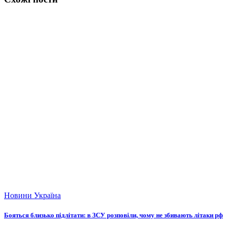
Новини
Україна
Бояться близько підлітати: в ЗСУ розповіли, чому не збивають літаки рф