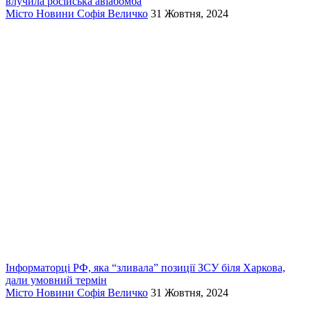
влучила російська авіабомба
Місто
Новини
Софія Величко
31 Жовтня, 2024
Інформаторці РФ, яка “зливала” позиції ЗСУ біля Харкова,
дали умовний термін
Місто
Новини
Софія Величко
31 Жовтня, 2024