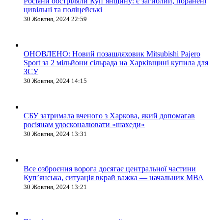
Росіяни обстріляли Купʼянщину: є загиблий, поранені
цивільні та поліцейські
30 Жовтня, 2024 22:59
ОНОВЛЕНО: Новий позашляховик Mitsubishi Pajero
Sport за 2 мільйони сільрада на Харківщині купила для
ЗСУ
30 Жовтня, 2024 14:15
СБУ затримала вченого з Харкова, який допомагав
росіянам удосконалювати «шахеди»
30 Жовтня, 2024 13:31
Все озброєння ворога досягає центральної частини
Куп’янська, ситуація вкрай важка — начальник МВА
30 Жовтня, 2024 13:21