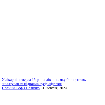
У лікарні померла 15-річна дівчина, яку бив цеглою,
зґвалтував та підпалив сусід-підліток
Новини
Софія Величко
31 Жовтня, 2024