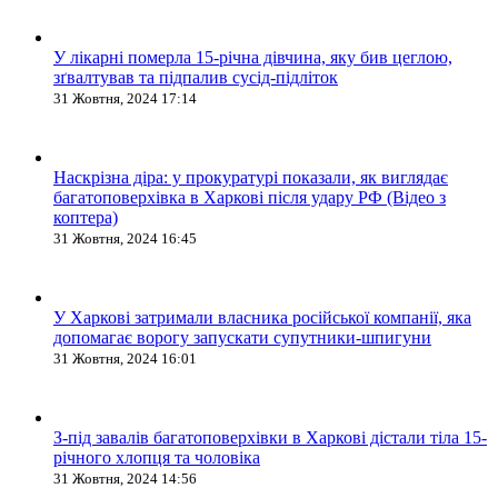
У лікарні померла 15-річна дівчина, яку бив цеглою,
зґвалтував та підпалив сусід-підліток
31 Жовтня, 2024 17:14
Наскрізна діра: у прокуратурі показали, як виглядає
багатоповерхівка в Харкові після удару РФ (Відео з
коптера)
31 Жовтня, 2024 16:45
У Харкові затримали власника російської компанії, яка
допомагає ворогу запускати супутники-шпигуни
31 Жовтня, 2024 16:01
З-під завалів багатоповерхівки в Харкові дістали тіла 15-
річного хлопця та чоловіка
31 Жовтня, 2024 14:56