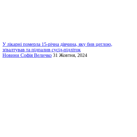
У лікарні померла 15-річна дівчина, яку бив цеглою,
зґвалтував та підпалив сусід-підліток
Новини
Софія Величко
31 Жовтня, 2024