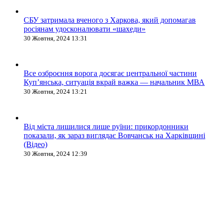
СБУ затримала вченого з Харкова, який допомагав
росіянам удосконалювати «шахеди»
30 Жовтня, 2024 13:31
Все озброєння ворога досягає центральної частини
Куп’янська, ситуація вкрай важка — начальник МВА
30 Жовтня, 2024 13:21
Від міста лишилися лише руїни: прикордонники
показали, як зараз виглядає Вовчанськ на Харківщині
(Відео)
30 Жовтня, 2024 12:39