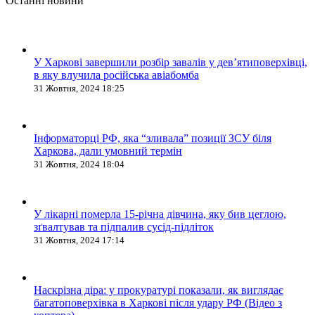
Останні новини
У Харкові завершили розбір завалів у дев’ятиповерхівці,
в яку влучила російська авіабомба
31 Жовтня, 2024 18:25
Інформаторці РФ, яка “зливала” позиції ЗСУ біля
Харкова, дали умовний термін
31 Жовтня, 2024 18:04
У лікарні померла 15-річна дівчина, яку бив цеглою,
зґвалтував та підпалив сусід-підліток
31 Жовтня, 2024 17:14
Наскрізна діра: у прокуратурі показали, як виглядає
багатоповерхівка в Харкові після удару РФ (Відео з