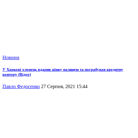
Новини
У Харкові хлопець вдарив жінку палицею та пограбував кредитну
контору (Відео)
Павло Федосенко
27 Серпня, 2021 15:44