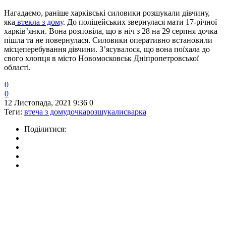
Нагадаємо, раніше харківські силовики розшукали дівчину,
яка
втекла з дому
. До поліцейських звернулася мати 17-річної
харків’янки. Вона розповіла, що в ніч з 28 на 29 серпня дочка
пішла та не повернулася. Силовики оперативно встановили
місцеперебування дівчини. З’ясувалося, що вона поїхала до
свого хлопця в місто Новомосковськ Дніпропетровської
області.
0
0
12 Листопада, 2021 9:36
0
Теги:
втеча з дому
дочка
розшукали
сварка
Поділитися: