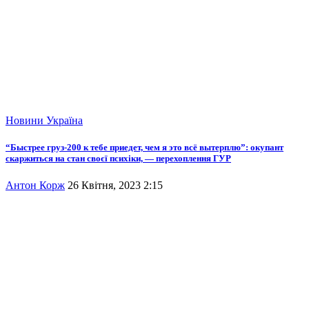
Новини
Україна
“Быстрее груз-200 к тебе приедет, чем я это всё вытерплю”: окупант
скаржиться на стан своєї психіки, — перехоплення ГУР
Антон Корж
26 Квітня, 2023 2:15