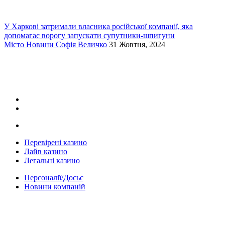
У Харкові затримали власника російської компанії, яка
допомагає ворогу запускати супутники-шпигуни
Місто
Новини
Софія Величко
31 Жовтня, 2024
Перевірені казино
Лайв казино
Легальні казино
Персоналії/Досьє
Новини компаній