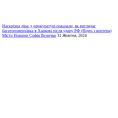
Наскрізна діра: у прокуратурі показали, як виглядає
багатоповерхівка в Харкові після удару РФ (Відео з коптера)
Місто
Новини
Софія Величко
31 Жовтня, 2024