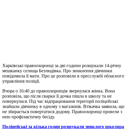
Харківські правоохоронці за дві години розшукали 14-річну
мешканку селища Безлюдівка. Про зникнення дівчинки
повідомила її мати. Про це розповіли в пресслужбі обласного
управління поліції.
Вчора о 16:40 до правоохоронців звернулася жінка. Вона
розповіла, що після сварки її дочка пішла в школу та не
повернулася. Під час відпрацювання території поліцейські
знайшли дівчинку в одному з магазинів. Втікачка заявила, що
не збирається повертатися додому. Правоохоронці провели з
нею профілактичну бесіду.
Поліцейські за кілька годин розшукали зниклого школяра