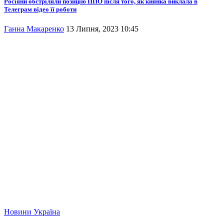
Росіяни обстріляли позицію ППО після того, як киянка виклала в
Телеграм відео її роботи
Ганна Макаренко
13 Липня, 2023 10:45
Новини
Україна