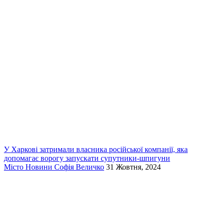
У Харкові затримали власника російської компанії, яка
допомагає ворогу запускати супутники-шпигуни
Місто
Новини
Софія Величко
31 Жовтня, 2024