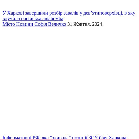
У Харкові завершили розбір завалів у дев’ятиповерхівці, в яку
влучила російська авіабомба
Місто
Новини
Софія Величко
31 Жовтня, 2024
Інформаторці РФ, яка “зливала” позиції ЗСУ біля Харкова,