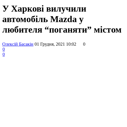
У Харкові вилучили
автомобіль Mazda у
любителя “поганяти” містом
Олексій Басакін
01 Грудня, 2021 10:02
0
0
0