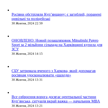
Росіяни обстріляли Купʼянщину: є загиблий, поранені
цивільні та поліцейські
30 Жовтня, 2024 22:59
ОНОВЛЕНО: Новий позашляховик Mitsubishi Pajero
Sport за 2 мільйони сільрада на Харківщині купила для
ЗСУ
30 Жовтня, 2024 14:15
СБУ затримала вченого з Харкова, який допомагав
росіянам удосконалювати «шахеди»
30 Жовтня, 2024 13:31
Все озброєння ворога досягає центральної частини
Куп’янська, ситуація вкрай важка — начальник МВА
30 Жовтня, 2024 13:21