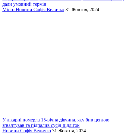
дали умовний термін
Місто
Новини
Софія Величко
31 Жовтня, 2024
У лікарні померла 15-річна дівчина, яку бив цеглою,
зґвалтував та підпалив сусід-підліток
Новини
Софія Величко
31 Жовтня, 2024