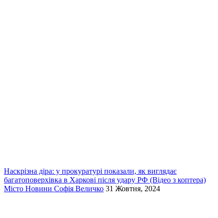
Наскрізна діра: у прокуратурі показали, як виглядає
багатоповерхівка в Харкові після удару РФ (Відео з коптера)
Місто
Новини
Софія Величко
31 Жовтня, 2024