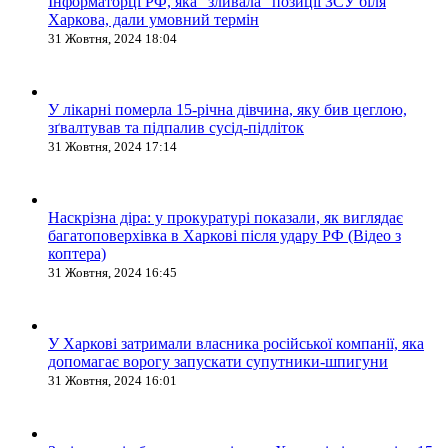
Інформаторці РФ, яка “зливала” позиції ЗСУ біля
Харкова, дали умовний термін
31 Жовтня, 2024 18:04
У лікарні померла 15-річна дівчина, яку бив цеглою,
зґвалтував та підпалив сусід-підліток
31 Жовтня, 2024 17:14
Наскрізна діра: у прокуратурі показали, як виглядає
багатоповерхівка в Харкові після удару РФ (Відео з
коптера)
31 Жовтня, 2024 16:45
У Харкові затримали власника російської компанії, яка
допомагає ворогу запускати супутники-шпигуни
31 Жовтня, 2024 16:01