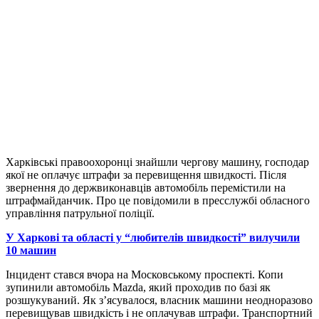
Харківські правоохоронці знайшли чергову машину, господар
якої не оплачує штрафи за перевищення швидкості. Після
звернення до держвиконавців автомобіль перемістили на
штрафмайданчик. Про це повідомили в пресслужбі обласного
управління патрульної поліції.
У Харкові та області у “любителів швидкості” вилучили
10 машин
Інцидент стався вчора на Московському проспекті. Копи
зупинили автомобіль Mazda, який проходив по базі як
розшукуваний. Як з’ясувалося, власник машини неодноразово
перевищував швидкість і не оплачував штрафи. Транспортний