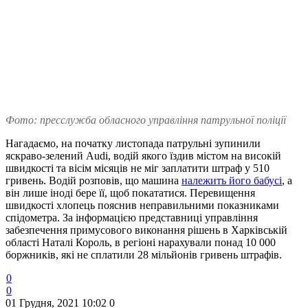
Фото: пресслужба обласного управління патрульної поліції
Нагадаємо, на початку листопада патрульні зупинили
яскраво-зелений Audi, водій якого їздив містом на високій
швидкості та вісім місяців не міг заплатити штраф у 510
гривень. Водій розповів, що машина
належить його бабусі
, а
він лише іноді бере її, щоб покататися. Перевищення
швидкості хлопець пояснив неправильними показниками
спідометра. За інформацією представниці управління
забезпечення примусового виконання рішень в Харківській
області Наталі Король, в регіоні нарахували понад 10 000
боржників, які не сплатили 28 мільйонів гривень штрафів.
0
0
01 Грудня, 2021 10:02
0