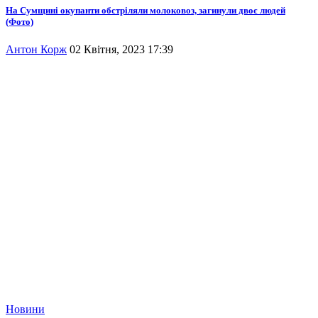
На Сумщині окупанти обстріляли молоковоз, загинули двоє людей
(Фото)
Антон Корж
02 Квітня, 2023 17:39
Новини