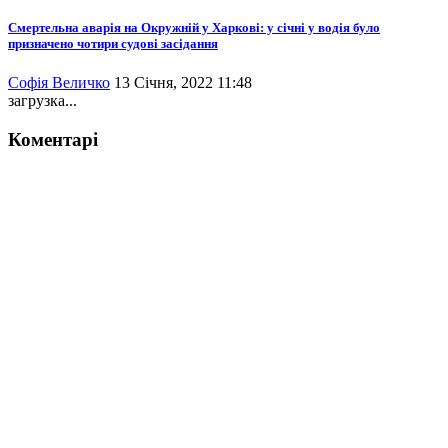
Смертельна аварія на Окружній у Харкові: у січні у водія було
призначено чотири судові засідання
Софія Величко
13 Січня, 2022 11:48
загрузка...
Коментарі