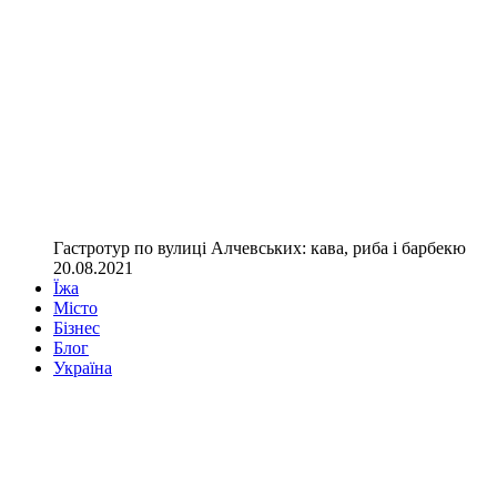
Гастротур по вулиці Алчевських: кава, риба і барбекю
20.08.2021
Їжа
Місто
Бізнес
Блог
Україна