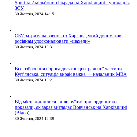
Sport за 2 мільйони сільрада на Харківщині купила для
ЗСУ
30 Жовтня, 2024 14:15
СБУ затримала вченого з Харкова, який допомагав
росіянам удосконалювати «шахеди»
30 Жовтня, 2024 13:31
Все озброєння ворога досягає центральної частини
Куп’янська, ситуація вкрай важка — начальник МВА
30 Жовтня, 2024 13:21
Від міста лишилися лише руїни: прикордонники
показали, як зараз виглядає Вовчанськ на Харківщині
(Відео)
30 Жовтня, 2024 12:39