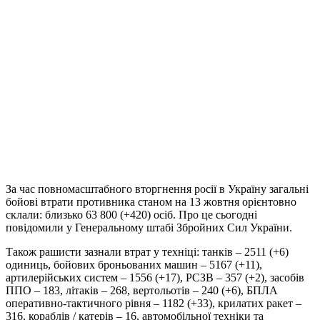
За час повномасштабного вторгнення росії в Україну загальні
бойові втрати противника станом на 13 жовтня орієнтовно
склали: близько 63 800 (+420) осіб. Про це сьогодні
повідомили у Генеральному штабі Збройних Сил України.
Також рашисти зазнали втрат у техніці: танків – 2511 (+6)
одиниць, бойових броньованих машин – 5167 (+11),
артилерійських систем – 1556 (+17), РСЗВ – 357 (+2), засобів
ППО – 183, літаків – 268, вертольотів – 240 (+6), БПЛА
оперативно-тактичного рівня – 1182 (+33), крилатих ракет –
316, кораблів / катерів – 16, автомобільної техніки та