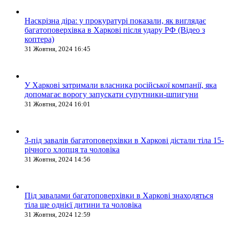
Наскрізна діра: у прокуратурі показали, як виглядає
багатоповерхівка в Харкові після удару РФ (Відео з
коптера)
31 Жовтня, 2024 16:45
У Харкові затримали власника російської компанії, яка
допомагає ворогу запускати супутники-шпигуни
31 Жовтня, 2024 16:01
З-під завалів багатоповерхівки в Харкові дістали тіла 15-
річного хлопця та чоловіка
31 Жовтня, 2024 14:56
Під завалами багатоповерхівки в Харкові знаходяться
тіла ще однієї дитини та чоловіка
31 Жовтня, 2024 12:59