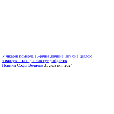
У лікарні померла 15-річна дівчина, яку бив цеглою,
зґвалтував та підпалив сусід-підліток
Новини
Софія Величко
31 Жовтня, 2024