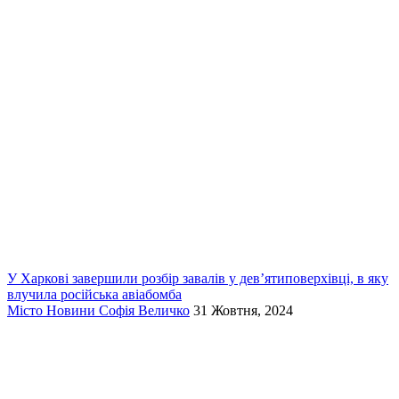
У Харкові завершили розбір завалів у дев’ятиповерхівці, в яку
влучила російська авіабомба
Місто
Новини
Софія Величко
31 Жовтня, 2024