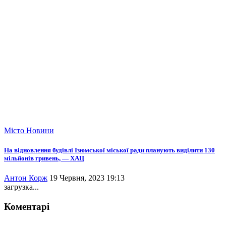
Місто
Новини
На відновлення будівлі Ізюмської міської ради планують виділити 130
мільйонів гривень, — ХАЦ
Антон Корж
19 Червня, 2023 19:13
загрузка...
Коментарі