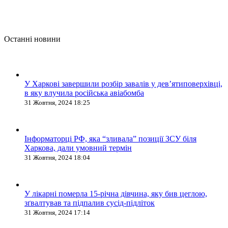
Останні новини
У Харкові завершили розбір завалів у дев’ятиповерхівці,
в яку влучила російська авіабомба
31 Жовтня, 2024 18:25
Інформаторці РФ, яка “зливала” позиції ЗСУ біля
Харкова, дали умовний термін
31 Жовтня, 2024 18:04
У лікарні померла 15-річна дівчина, яку бив цеглою,
зґвалтував та підпалив сусід-підліток
31 Жовтня, 2024 17:14