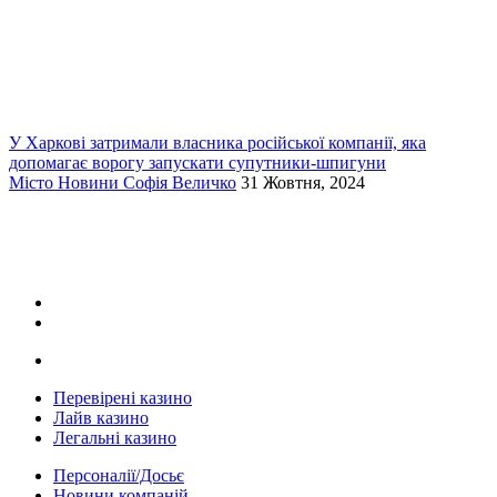
У Харкові затримали власника російської компанії, яка
допомагає ворогу запускати супутники-шпигуни
Місто
Новини
Софія Величко
31 Жовтня, 2024
Перевірені казино
Лайв казино
Легальні казино
Персоналії/Досьє
Новини компаній