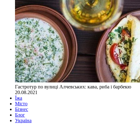
Гастротур по вулиці Алчевських: кава, риба і барбекю
20.08.2021
Їжа
Місто
Бізнес
Блог
Україна