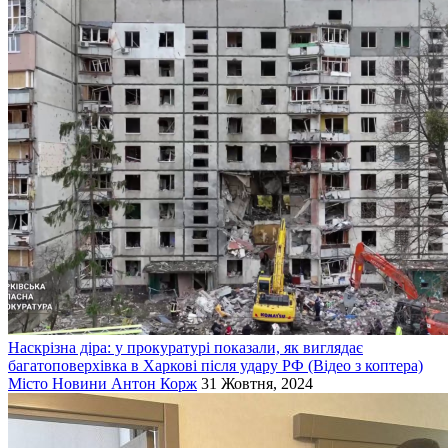
Наскрізна діра: у прокуратурі показали, як виглядає
багатоповерхівка в Харкові після удару РФ (Відео з коптера)
Місто
Новини
Антон Корж
31 Жовтня, 2024