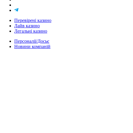
Перевірені казино
Лайв казино
Легальні казино
Персоналії/Досьє
Новини компаній