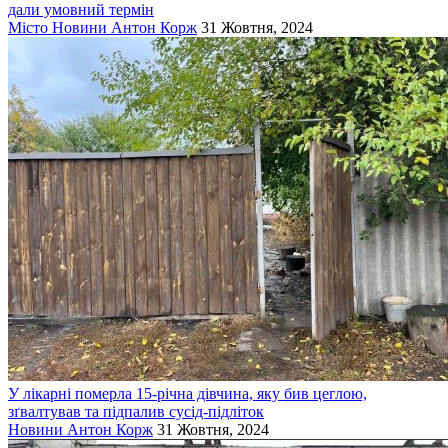
дали умовний термін
Місто
Новини
Антон Корж
31 Жовтня, 2024
У лікарні померла 15-річна дівчина, яку бив цеглою,
зґвалтував та підпалив сусід-підліток
Новини
Антон Корж
31 Жовтня, 2024