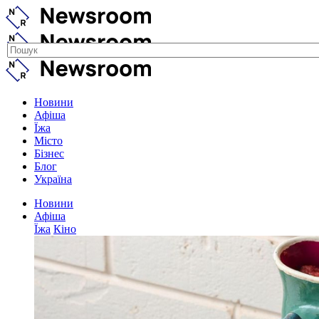
Новини
Афіша
Їжа
Місто
Бізнес
Блог
Україна
Новини
Афіша
Їжа
Кіно