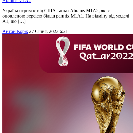
Abrams M1A2
Україна отримає від США танки Abrams M1A2, які є
оновленою версією більш ранніх M1A1. На відміну від моделі
А1, що […]
Антон Корж
27 Січня, 2023 6:21