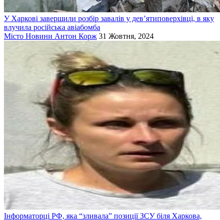
У Харкові завершили розбір завалів у дев’ятиповерхівці, в яку
влучила російська авіабомба
Місто
Новини
Антон Корж
31 Жовтня, 2024
Інформаторці РФ, яка “зливала” позиції ЗСУ біля Харкова,