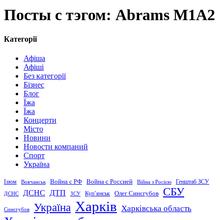
Посты с тэгом: Abrams M1A2
Категорії
Афіша
Афіші
Без категорії
Бізнес
Блог
Їжа
Їжа
Концерти
Місто
Новини
Новости компаний
Спорт
Україна
Война с Россией
Война с РФ
Генштаб ЗСУ
Ізюм
Вовчанськ
Війна з Росією
СБУ
ДСНС
ДТП
Купʼянськ
Олег Синєгубов
ДСНС
ЗСУ
Харків
Україна
Харківська область
Синєгубов