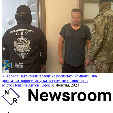
У Харкові затримали власника російської компанії, яка
допомагає ворогу запускати супутники-шпигуни
Місто
Новини
Антон Корж
31 Жовтня, 2024