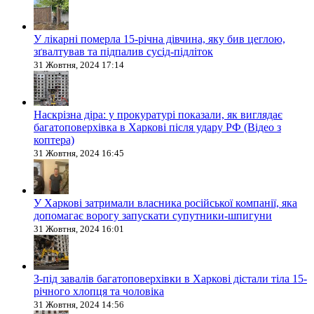
У лікарні померла 15-річна дівчина, яку бив цеглою,
зґвалтував та підпалив сусід-підліток
31 Жовтня, 2024 17:14
Наскрізна діра: у прокуратурі показали, як виглядає
багатоповерхівка в Харкові після удару РФ (Відео з
коптера)
31 Жовтня, 2024 16:45
У Харкові затримали власника російської компанії, яка
допомагає ворогу запускати супутники-шпигуни
31 Жовтня, 2024 16:01
З-під завалів багатоповерхівки в Харкові дістали тіла 15-
річного хлопця та чоловіка
31 Жовтня, 2024 14:56