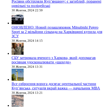
Росіяни обстріляли Купʼянщину: є загиблий, поранені
цивільні та поліцейські
30 Жовтня, 2024 22:59
ОНОВЛЕНО: Новий позашляховик Mitsubishi Pajero
Sport за 2 мільйони сільрада на Харківщині купила для
ЗСУ
30 Жовтня, 2024 14:15
СБУ затримала вченого з Харкова, який допомагав
росіянам удосконалювати «шахеди»
30 Жовтня, 2024 13:31
Все озброєння ворога досягає центральної частини
Куп’янська, ситуація вкрай важка — начальник МВА
30 Жовтня, 2024 13:21