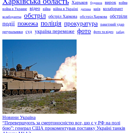
Харківська область
Харьков
вирок
будинок
война
відео
київ
колаборант
война в Украине
війна
війна в Україні
дитина
обстріл
обстріли
обстріл Харкова
обстріл Харкова
колаборантка
поліція
прокуратура
події
пожежа
ракетний удар
фото
україна переможе
суд
рятувальники
фото та відео
хабар
Новини
Україна
“Перевершують за смертоносністю все, що є у РФ на полі
бою”: генерал США прокоментував поставку Україні танків