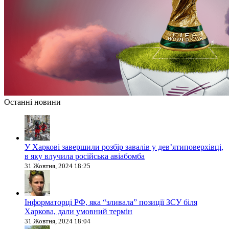
Останні новини
У Харкові завершили розбір завалів у дев’ятиповерхівці,
в яку влучила російська авіабомба
31 Жовтня, 2024 18:25
Інформаторці РФ, яка “зливала” позиції ЗСУ біля
Харкова, дали умовний термін
31 Жовтня, 2024 18:04