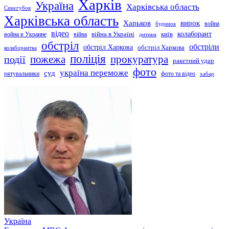
Харків
Україна
Харківська область
Синєгубов
Харківська область
Харьков
вирок
будинок
война
відео
київ
колаборант
война в Украине
війна
війна в Україні
дитина
обстріл
обстріли
обстріл Харкова
обстріл Харкова
колаборантка
поліція
прокуратура
події
пожежа
ракетний удар
фото
україна переможе
суд
рятувальники
фото та відео
хабар
Україна