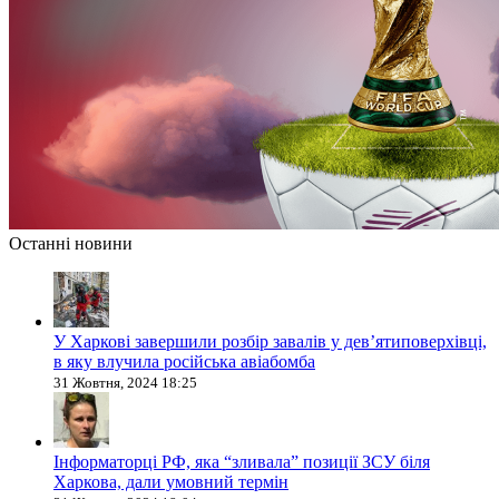
Останні новини
У Харкові завершили розбір завалів у дев’ятиповерхівці,
в яку влучила російська авіабомба
31 Жовтня, 2024 18:25
Інформаторці РФ, яка “зливала” позиції ЗСУ біля
Харкова, дали умовний термін