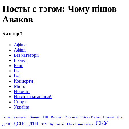
Посты с тэгом: Чому пішов
Аваков
Категорії
Афіша
Афіші
Без категорії
Бізнес
Блог
Їжа
Їжа
Концерти
Місто
Новини
Новости компаний
Спорт
Україна
Война с Россией
Война с РФ
Генштаб ЗСУ
Ізюм
Вовчанськ
Війна з Росією
СБУ
ДСНС
ДТП
Купʼянськ
Олег Синєгубов
ДСНС
ЗСУ