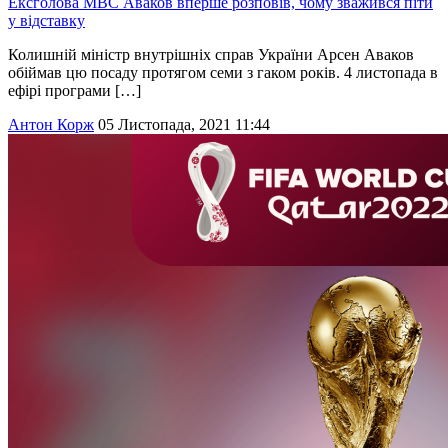
Ексголова МВС Аваков вперше розповів, чому зважився піти
у відставку
Колишній міністр внутрішніх справ України Арсен Аваков
обіймав цю посаду протягом семи з гаком років. 4 листопада в
ефірі програми […]
Антон Корж
05 Листопада, 2021 11:44