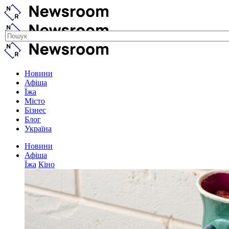
Новини
Афіша
Їжа
Місто
Бізнес
Блог
Україна
Новини
Афіша
Їжа
Кіно