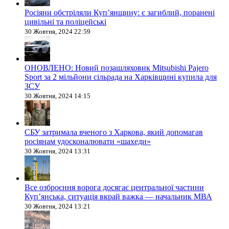
Росіяни обстріляли Купʼянщину: є загиблий, поранені
цивільні та поліцейські
30 Жовтня, 2024 22:59
ОНОВЛЕНО: Новий позашляховик Mitsubishi Pajero
Sport за 2 мільйони сільрада на Харківщині купила для
ЗСУ
30 Жовтня, 2024 14:15
СБУ затримала вченого з Харкова, який допомагав
росіянам удосконалювати «шахеди»
30 Жовтня, 2024 13:31
Все озброєння ворога досягає центральної частини
Куп’янська, ситуація вкрай важка — начальник МВА
30 Жовтня, 2024 13:21