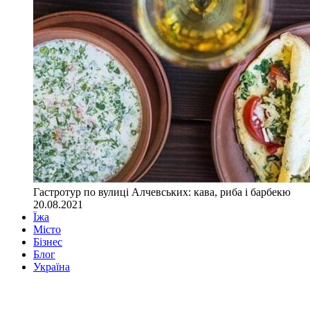
Гастротур по вулиці Алчевських: кава, риба і барбекю
20.08.2021
Їжа
Місто
Бізнес
Блог
Україна