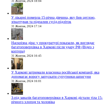
31 Жовтня, 2024 18:04
У лікарні померла 15-річна дівчина, яку бив цеглою,
зґвалтував та підпалив сусід-підліток
31 Жовтня, 2024 17:14
Наскрізна діра: у прокуратурі показали, як виглядає
багатоповерхівка в Харкові після удару РФ (Відео з
коптера)
31 Жовтня, 2024 16:45
У Харкові затримали власника російської компанії, яка
допомагає ворогу запускати супутники-шпигуни
31 Жовтня, 2024 16:01
З-під завалів багатоповерхівки в Харкові дістали тіла 15-
річного хлопця та чоловіка