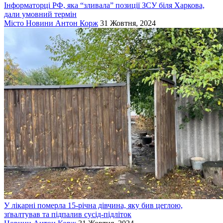
Інформаторці РФ, яка “зливала” позиції ЗСУ біля Харкова,
дали умовний термін
Місто
Новини
Антон Корж
31 Жовтня, 2024
У лікарні померла 15-річна дівчина, яку бив цеглою,
зґвалтував та підпалив сусід-підліток