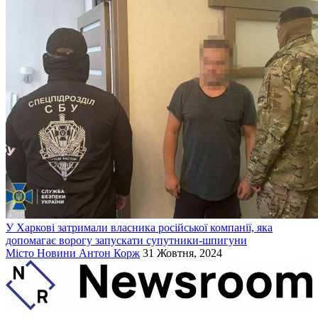
У Харкові затримали власника російської компанії, яка
допомагає ворогу запускати супутники-шпигуни
Місто
Новини
Антон Корж
31 Жовтня, 2024