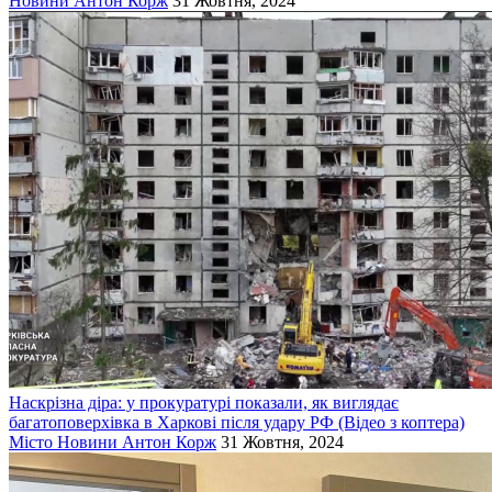
Новини
Антон Корж
31 Жовтня, 2024
Наскрізна діра: у прокуратурі показали, як виглядає
багатоповерхівка в Харкові після удару РФ (Відео з коптера)
Місто
Новини
Антон Корж
31 Жовтня, 2024