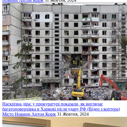
Новини
Антон Корж
31 Жовтня, 2024
Наскрізна діра: у прокуратурі показали, як виглядає
багатоповерхівка в Харкові після удару РФ (Відео з коптера)
Місто
Новини
Антон Корж
31 Жовтня, 2024