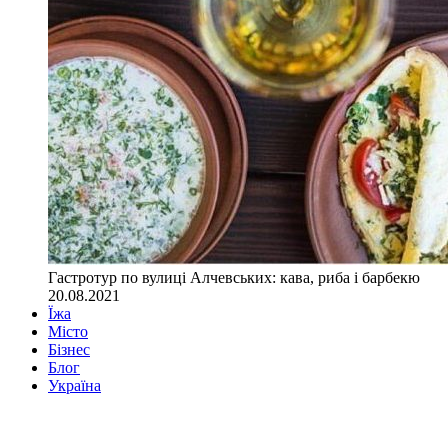
Гастротур по вулиці Алчевських: кава, риба і барбекю
20.08.2021
Їжа
Місто
Бізнес
Блог
Україна