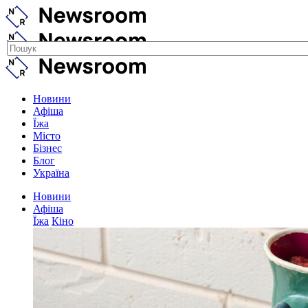
Новини
Афіша
Їжа
Місто
Бізнес
Блог
Україна
Новини
Афіша
Їжа
Кіно