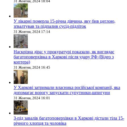
31 Жовтня, 2024 18:04
У лікарні померла 15-річна дівчина, яку бив цеглою,
зґвалтував та підпалив сусід-підліток
31 Жовтня, 2024 17:14
Наскрізна діра: у прокуратурі показали, як виглядає
багатоповерхівка в Харкові після удару РФ (Відео з
коптера)
31 Жовтня, 2024 16:45
У Харкові затримали власника російської компанії, яка
допомагає ворогу запускати супутники-шпигуни
31 Жовтня, 2024 16:01
З-під завалів багатоповерхівки в Харкові дістали тіла 15-
річного хлопця та чоловіка