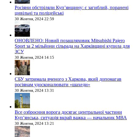
Росіяни обстріляли Купʼянщину: є загиблий, поранені
цивільні та поліцейські
30 Жовтня, 2024 22:59
ОНОВЛЕНО: Новий позашляховик Mitsubishi Pajero
Sport за 2 мільйони сільрада на Харківщині купила для
ЗСУ
30 Жовтня, 2024 14:15
СБУ затримала вченого з Харкова, який допомагав
росіянам удосконалювати «шахеди»
30 Жовтня, 2024 13:31
Все озброєння ворога досягає центральної частини
Куп’янська, ситуація вкрай важка — начальник МВА
30 Жовтня, 2024 13:21