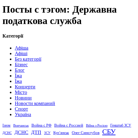
Посты с тэгом: Державна
податкова служба
Категорії
Афіша
Афіші
Без категорії
Бізнес
Блог
Їжа
Їжа
Концерти
Місто
Новини
Новости компаний
Спорт
Україна
Война с Россией
Война с РФ
Генштаб ЗСУ
Ізюм
Вовчанськ
Війна з Росією
СБУ
ДСНС
ДТП
Купʼянськ
Олег Синєгубов
ДСНС
ЗСУ