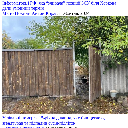
Інформаторці РФ, яка “зливала” позиції ЗСУ біля Харкова,
дали умовний термін
Місто
Новини
Антон Корж
31 Жовтня, 2024
У лікарні померла 15-річна дівчина, яку бив цеглою,
зґвалтував та підпалив сусід-підліток