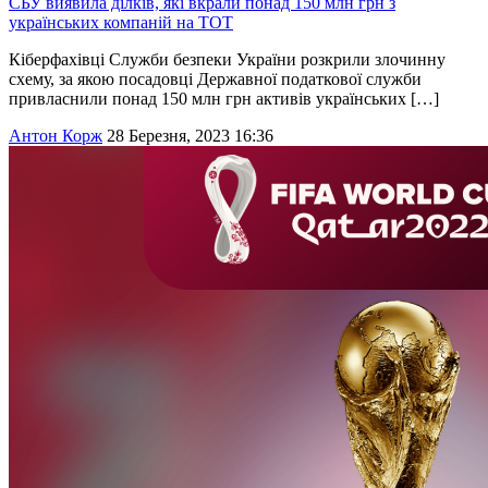
СБУ виявила ділків, які вкрали понад 150 млн грн з
українських компаній на ТОТ
Кіберфахівці Служби безпеки України розкрили злочинну
схему, за якою посадовці Державної податкової служби
привласнили понад 150 млн грн активів українських […]
Антон Корж
28 Березня, 2023 16:36