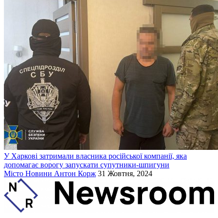
У Харкові затримали власника російської компанії, яка
допомагає ворогу запускати супутники-шпигуни
Місто
Новини
Антон Корж
31 Жовтня, 2024