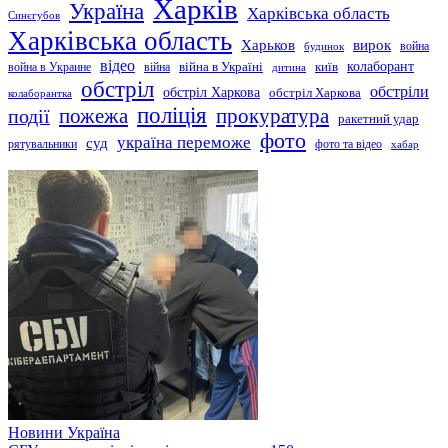
Харків
Україна
Харківська область
Синєгубов
Харківська область
Харьков
вирок
будинок
война
відео
київ
колаборант
война в Украине
війна
війна в Україні
дитина
обстріл
обстріли
обстріл Харкова
обстріл Харкова
колаборантка
поліція
прокуратура
події
пожежа
ракетний удар
фото
україна переможе
суд
рятувальники
фото та відео
хабар
Новини
Україна