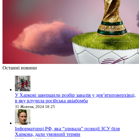
Останні новини
У Харкові завершили розбір завалів у дев’ятиповерхівці,
в яку влучила російська авіабомба
31 Жовтня, 2024 18:25
Інформаторці РФ, яка “зливала” позиції ЗСУ біля
Харкова, дали умовний термін