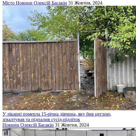
Місто
Новини
Олексій Басакін
31 Жовтня, 2024
У лікарні померла 15-річна дівчина, яку бив цеглою,
зґвалтував та підпалив сусід-підліток
Новини
Олексій Басакін
31 Жовтня, 2024