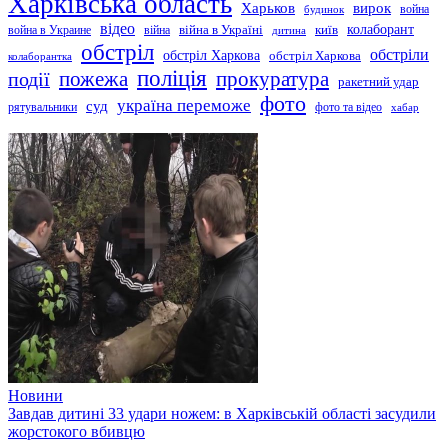
Харківська область
Харьков
вирок
будинок
война
відео
київ
колаборант
война в Украине
війна
війна в Україні
дитина
обстріл
обстріли
обстріл Харкова
обстріл Харкова
колаборантка
поліція
прокуратура
події
пожежа
ракетний удар
фото
україна переможе
суд
рятувальники
фото та відео
хабар
Новини
Завдав дитині 33 удари ножем: в Харківській області засудили
жорстокого вбивцю