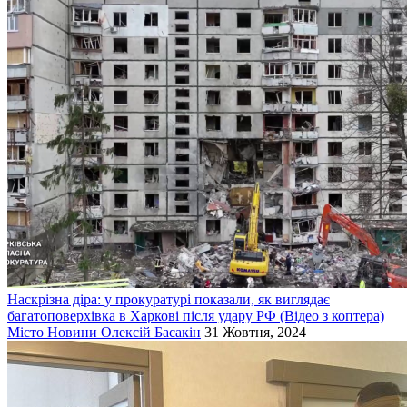
Наскрізна діра: у прокуратурі показали, як виглядає
багатоповерхівка в Харкові після удару РФ (Відео з коптера)
Місто
Новини
Олексій Басакін
31 Жовтня, 2024