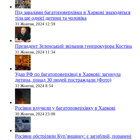
Під завалами багатоповерхівки в Харкові знаходяться
тіла ще однієї дитини та чоловіка
31 Жовтня, 2024 12:59
Президент Зеленський звільнив генпрокурора Костіна
31 Жовтня, 2024 11:34
Удар РФ по багатоповерхівці в Харкові: загинула
дитина, понад 30 людей постраждали (Фото)
31 Жовтня, 2024 8:54
Росіяни влучили у багатоповерхівку в Харкові
30 Жовтня, 2024 23:08
Росіяни обстріляли Купʼянщину: є загиблий, поранені