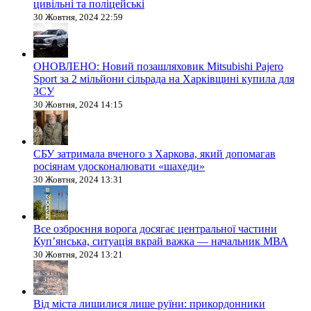
цивільні та поліцейські
30 Жовтня, 2024 22:59
ОНОВЛЕНО: Новий позашляховик Mitsubishi Pajero
Sport за 2 мільйони сільрада на Харківщині купила для
ЗСУ
30 Жовтня, 2024 14:15
СБУ затримала вченого з Харкова, який допомагав
росіянам удосконалювати «шахеди»
30 Жовтня, 2024 13:31
Все озброєння ворога досягає центральної частини
Куп’янська, ситуація вкрай важка — начальник МВА
30 Жовтня, 2024 13:21
Від міста лишилися лише руїни: прикордонники