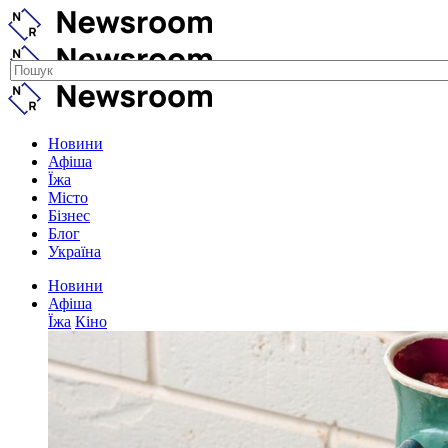
Новини
Афіша
Їжа
Місто
Бізнес
Блог
Україна
Новини
Афіша
Їжа
Кіно