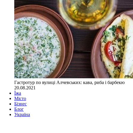
Гастротур по вулиці Алчевських: кава, риба і барбекю
20.08.2021
Їжа
Місто
Бізнес
Блог
Україна