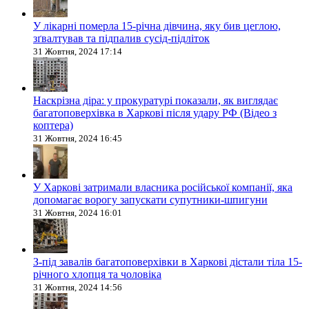
У лікарні померла 15-річна дівчина, яку бив цеглою,
зґвалтував та підпалив сусід-підліток
31 Жовтня, 2024 17:14
Наскрізна діра: у прокуратурі показали, як виглядає
багатоповерхівка в Харкові після удару РФ (Відео з
коптера)
31 Жовтня, 2024 16:45
У Харкові затримали власника російської компанії, яка
допомагає ворогу запускати супутники-шпигуни
31 Жовтня, 2024 16:01
З-під завалів багатоповерхівки в Харкові дістали тіла 15-
річного хлопця та чоловіка
31 Жовтня, 2024 14:56