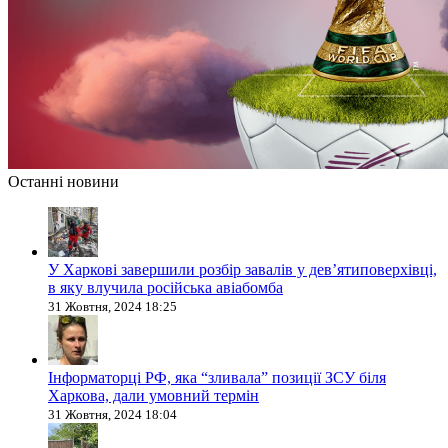
Останні новини
У Харкові завершили розбір завалів у дев’ятиповерхівці,
в яку влучила російська авіабомба
31 Жовтня, 2024 18:25
Інформаторці РФ, яка “зливала” позиції ЗСУ біля
Харкова, дали умовний термін
31 Жовтня, 2024 18:04