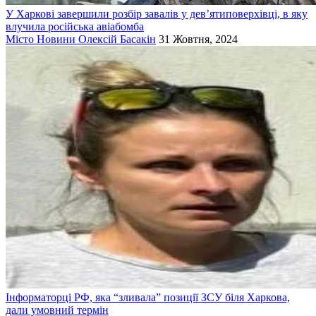
У Харкові завершили розбір завалів у дев’ятиповерхівці, в яку
влучила російська авіабомба
Місто
Новини
Олексій Басакін
31 Жовтня, 2024
Інформаторці РФ, яка “зливала” позиції ЗСУ біля Харкова,
дали умовний термін