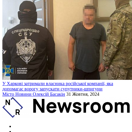
У Харкові затримали власника російської компанії, яка
допомагає ворогу запускати супутники-шпигуни
Місто
Новини
Олексій Басакін
31 Жовтня, 2024