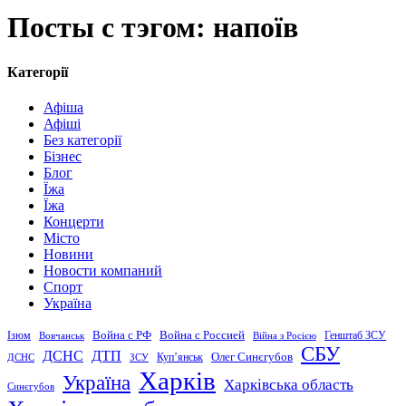
Посты с тэгом: напоїв
Категорії
Афіша
Афіші
Без категорії
Бізнес
Блог
Їжа
Їжа
Концерти
Місто
Новини
Новости компаний
Спорт
Україна
Война с Россией
Война с РФ
Генштаб ЗСУ
Ізюм
Вовчанськ
Війна з Росією
СБУ
ДСНС
ДТП
Купʼянськ
Олег Синєгубов
ДСНС
ЗСУ
Харків
Україна
Харківська область
Синєгубов