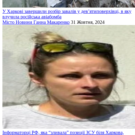
У Харкові завершили розбір завалів у дев’ятиповерхівці, в яку
влучила російська авіабомба
Місто
Новини
Ганна Макаренко
31 Жовтня, 2024
Інформаторці РФ, яка “зливала” позиції ЗСУ біля Харкова,