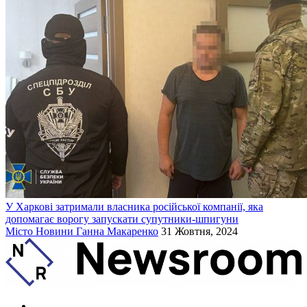
У Харкові затримали власника російської компанії, яка
допомагає ворогу запускати супутники-шпигуни
Місто
Новини
Ганна Макаренко
31 Жовтня, 2024