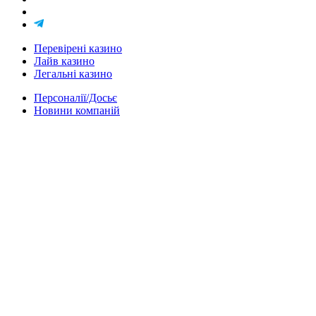
Перевірені казино
Лайв казино
Легальні казино
Персоналії/Досьє
Новини компаній