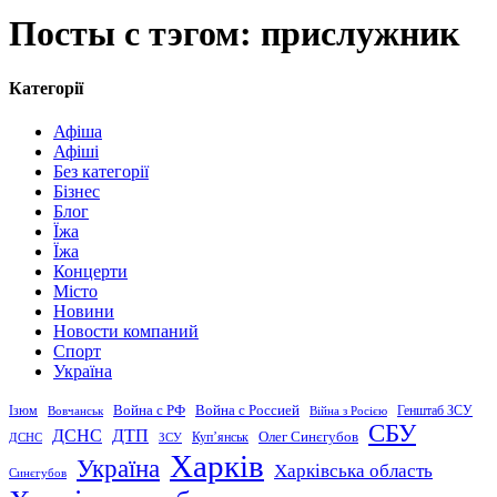
Посты с тэгом: прислужник
Категорії
Афіша
Афіші
Без категорії
Бізнес
Блог
Їжа
Їжа
Концерти
Місто
Новини
Новости компаний
Спорт
Україна
Война с Россией
Война с РФ
Генштаб ЗСУ
Ізюм
Вовчанськ
Війна з Росією
СБУ
ДСНС
ДТП
Купʼянськ
Олег Синєгубов
ДСНС
ЗСУ
Харків
Україна
Харківська область
Синєгубов