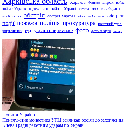
Харківська область
Харьков
вирок
будинок
война
відео
київ
колаборант
война в Украине
війна
війна в Україні
дитина
обстріл
обстріли
обстріл Харкова
обстріл Харкова
колаборантка
поліція
прокуратура
події
пожежа
ракетний удар
фото
україна переможе
суд
рятувальники
фото та відео
хабар
Новини
Україна
Прислужник монастиря УПЦ закликав росіян до захоплення
Києва і радів ракетним ударам по Україні