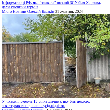
Інформаторці РФ, яка “зливала” позиції ЗСУ біля Харкова,
дали умовний термін
Місто
Новини
Олексій Басакін
31 Жовтня, 2024
У лікарні померла 15-річна дівчина, яку бив цеглою,
зґвалтував та підпалив сусід-підліток