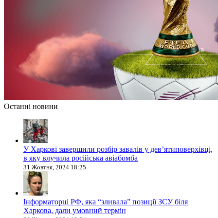
Останні новини
У Харкові завершили розбір завалів у дев’ятиповерхівці,
в яку влучила російська авіабомба
31 Жовтня, 2024 18:25
Інформаторці РФ, яка “зливала” позиції ЗСУ біля
Харкова, дали умовний термін