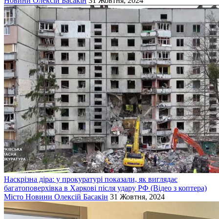
Новини
Олексій Басакін
31 Жовтня, 2024
Наскрізна діра: у прокуратурі показали, як виглядає
багатоповерхівка в Харкові після удару РФ (Відео з коптера)
Місто
Новини
Олексій Басакін
31 Жовтня, 2024