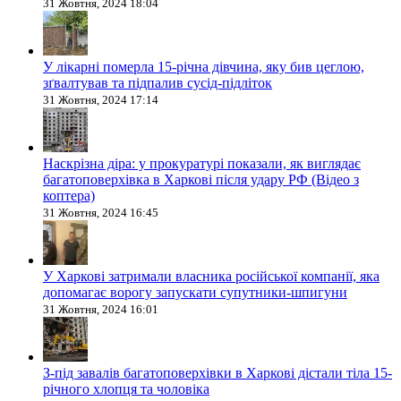
31 Жовтня, 2024 18:04
У лікарні померла 15-річна дівчина, яку бив цеглою,
зґвалтував та підпалив сусід-підліток
31 Жовтня, 2024 17:14
Наскрізна діра: у прокуратурі показали, як виглядає
багатоповерхівка в Харкові після удару РФ (Відео з
коптера)
31 Жовтня, 2024 16:45
У Харкові затримали власника російської компанії, яка
допомагає ворогу запускати супутники-шпигуни
31 Жовтня, 2024 16:01
З-під завалів багатоповерхівки в Харкові дістали тіла 15-
річного хлопця та чоловіка