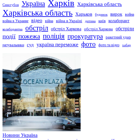
Харків
Україна
Харківська область
Синєгубов
Харківська область
Харьков
вирок
будинок
война
відео
київ
колаборант
война в Украине
війна
війна в Україні
дитина
обстріл
обстріли
обстріл Харкова
обстріл Харкова
колаборантка
поліція
прокуратура
події
пожежа
ракетний удар
фото
україна переможе
суд
рятувальники
фото та відео
хабар
Новини
Україна