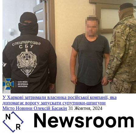
У Харкові затримали власника російської компанії, яка
допомагає ворогу запускати супутники-шпигуни
Місто
Новини
Олексій Басакін
31 Жовтня, 2024