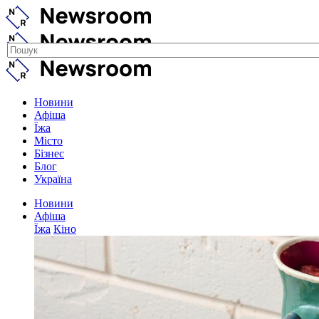
Новини
Афіша
Їжа
Місто
Бізнес
Блог
Україна
Новини
Афіша
Їжа
Кіно