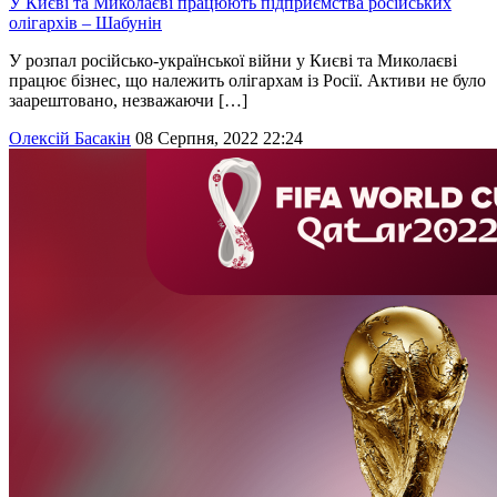
У Києві та Миколаєві працюють підприємства російських
олігархів – Шабунін
У розпал російсько-української війни у ​​Києві та Миколаєві
працює бізнес, що належить олігархам із Росії. Активи не було
заарештовано, незважаючи […]
Олексій Басакін
08 Серпня, 2022 22:24