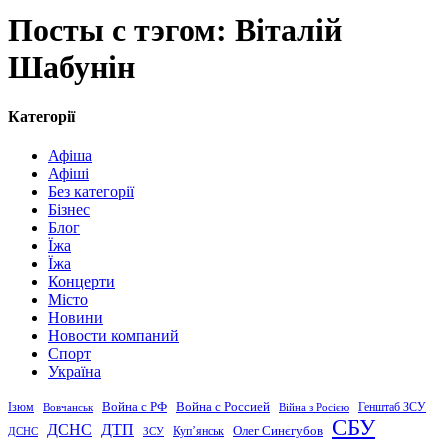
Посты с тэгом: Віталій
Шабунін
Категорії
Афіша
Афіші
Без категорії
Бізнес
Блог
Їжа
Їжа
Концерти
Місто
Новини
Новости компаний
Спорт
Україна
Война с Россией
Война с РФ
Генштаб ЗСУ
Ізюм
Вовчанськ
Війна з Росією
СБУ
ДСНС
ДТП
Купʼянськ
Олег Синєгубов
ДСНС
ЗСУ