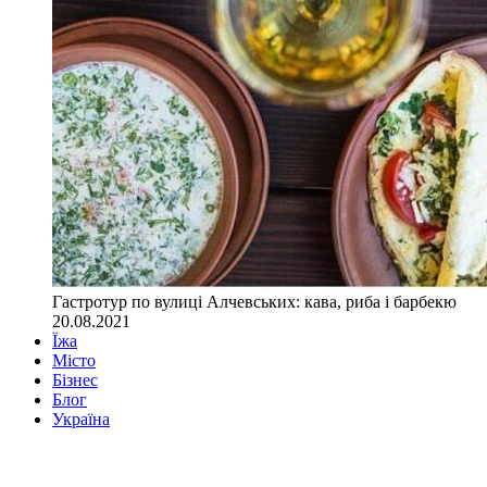
Гастротур по вулиці Алчевських: кава, риба і барбекю
20.08.2021
Їжа
Місто
Бізнес
Блог
Україна