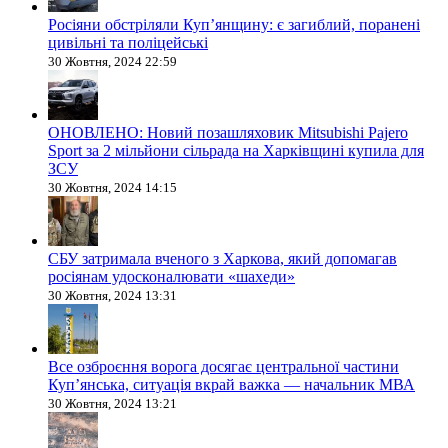
Росіяни обстріляли Купʼянщину: є загиблий, поранені
цивільні та поліцейські
30 Жовтня, 2024 22:59
ОНОВЛЕНО: Новий позашляховик Mitsubishi Pajero
Sport за 2 мільйони сільрада на Харківщині купила для
ЗСУ
30 Жовтня, 2024 14:15
СБУ затримала вченого з Харкова, який допомагав
росіянам удосконалювати «шахеди»
30 Жовтня, 2024 13:31
Все озброєння ворога досягає центральної частини
Куп’янська, ситуація вкрай важка — начальник МВА
30 Жовтня, 2024 13:21