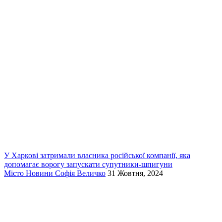
У Харкові затримали власника російської компанії, яка
допомагає ворогу запускати супутники-шпигуни
Місто
Новини
Софія Величко
31 Жовтня, 2024