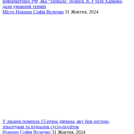
Інформаторці РФ, яка “зливала” позиції ЗСУ біля Харкова,
дали умовний термін
Місто
Новини
Софія Величко
31 Жовтня, 2024
У лікарні померла 15-річна дівчина, яку бив цеглою,
зґвалтував та підпалив сусід-підліток
Новини
Софія Величко
31 Жовтня, 2024