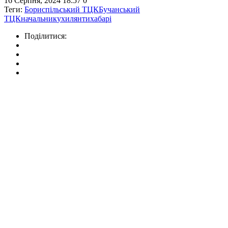
16 Серпня, 2024 18:57
0
Теги:
Бориспільський ТЦК
Бучанський
ТЦК
начальник
ухилянти
хабарі
Поділитися: