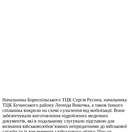
Начальника Бориспільського ТЦК Сергія Русина, начальника
ТЦК Бучанського району Леоніда Викочка, а також їхнього
спільника викрили на схемі з ухилення від мобілізації. Вони
забезпечували виготовлення підроблених медичних
документів, які в подальшому слугували підставою для
визнання військовозобов’язаних непридатними до військової
служби та їх виключення з військового обліку. Про це