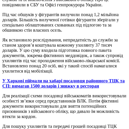
повідомили в СБУ та Офісі генпрокурора України.
Під час обшуків у фігурантів вилучили понад 1,2 мільйона
доларів. Більшість вилученої готівки фігуранти зберігали у
спеціально облаштованих схованках під підлогою та за
обшивкою стін власних осель.
Як встановило розслідування, непридатність до служби за
станом здоров’я коштувала кожному ухилянту 37 тисяч
доларів. У цю суму входила підготовка повного пакета
документів, зокрема фіктивних меддовідок, а також супровід
ухилянтів під час проходження військово-лікарської комісії.
Встановлено понад 20 осіб, які у такий спосіб намагалися
ухилитися від мобілізації.
У Харкові піймали на хабарі посадовця районного ТЦК та
СП: вимагав 1500 доларів і знижку в ресторан
Для реалізації схеми посадовці військкоматів використовували
особисті зв’язки серед представників ВЛК. Потім фіктивні
документи використовували для зняття потенційних
призовників з військового обліку, що давало їм можливість
втекти за кордон.
Для пошуку ухилянтів та передачі грошей посадовці ТЦК