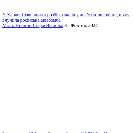
У Харкові завершили розбір завалів у дев’ятиповерхівці, в яку
влучила російська авіабомба
Місто
Новини
Софія Величко
31 Жовтня, 2024