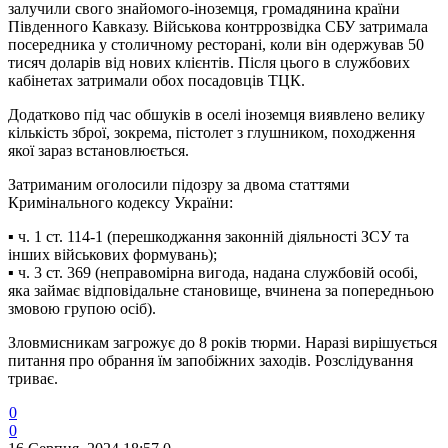
залучили свого знайомого-іноземця, громадянина країни
Південного Кавказу. Військова контррозвідка СБУ затримала
посередника у столичному ресторані, коли він одержував 50
тисяч доларів від нових клієнтів. Після цього в службових
кабінетах затримали обох посадовців ТЦК.
Додатково під час обшуків в оселі іноземця виявлено велику
кількість зброї, зокрема, пістолет з глушником, походження
якої зараз встановлюється.
Затриманим оголосили підозру за двома статтями
Кримінального кодексу України:
▪️ ч. 1 ст. 114-1 (перешкоджання законній діяльності ЗСУ та
інших військових формувань);
▪️ ч. 3 ст. 369 (неправомірна вигода, надана службовій особі,
яка займає відповідальне становище, вчинена за попередньою
змовою групою осіб).
Зловмисникам загрожує до 8 років тюрми. Наразі вирішується
питання про обрання їм запобіжних заходів. Розслідування
триває.
0
0