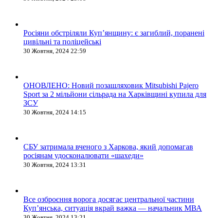
Росіяни обстріляли Купʼянщину: є загиблий, поранені
цивільні та поліцейські
30 Жовтня, 2024 22:59
ОНОВЛЕНО: Новий позашляховик Mitsubishi Pajero
Sport за 2 мільйони сільрада на Харківщині купила для
ЗСУ
30 Жовтня, 2024 14:15
СБУ затримала вченого з Харкова, який допомагав
росіянам удосконалювати «шахеди»
30 Жовтня, 2024 13:31
Все озброєння ворога досягає центральної частини
Куп’янська, ситуація вкрай важка — начальник МВА
30 Жовтня, 2024 13:21