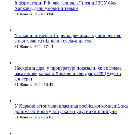
Інформаторці РФ, яка “зливала” позиції ЗСУ біля
Харкова, дали умовний термін
31 Жовтня, 2024 18:04
У лікарні померла 15-річна дівчина, яку бив цеглою,
зґвалтував та підпалив сусід-підліток
31 Жовтня, 2024 17:14
Наскрізна діра: у прокуратурі показали, як виглядає
багатоповерхівка в Харкові після удару РФ (Відео з
коптера)
31 Жовтня, 2024 16:45
У Харкові затримали власника російської компанії, яка
допомагає ворогу запускати супутники-шпигуни
31 Жовтня, 2024 16:01