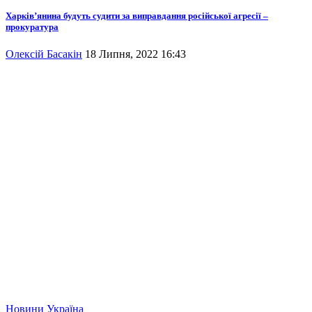
Харків’янина будуть судити за виправдання російської агресії –
прокуратура
Олексій Басакін
18 Липня, 2022 16:43
Новини
Україна