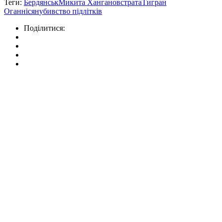
Теги:
Бердянськ
Микита Ханганов
страта
Тигран
Оганнісян
убивство підлітків
Поділитися: