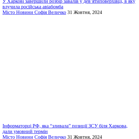
У Харкові завершили розбір завалів у дев’ятиповерхівці, в яку
влучила російська авіабомба
Місто
Новини
Софія Величко
31 Жовтня, 2024
Інформаторці РФ, яка “зливала” позиції ЗСУ біля Харкова,
дали умовний термін
Місто
Новини
Софія Величко
31 Жовтня, 2024