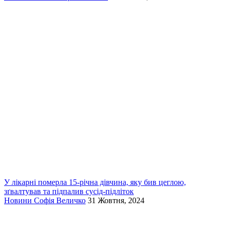
У лікарні померла 15-річна дівчина, яку бив цеглою,
зґвалтував та підпалив сусід-підліток
Новини
Софія Величко
31 Жовтня, 2024