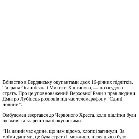
Вбивство в Бердянську окупантами двох 16-річних підлітків,
Тиграна Оганнісяна і Микити Ханганова, — позасудова
страта. Про це уповноважений Верховної Ради з прав людини
Дмитро Лубінець розповів під час телемарафону “Єдині
новини”.
Омбудсмен звертався до Червоного Хреста, коли підлітки були
ще живі та заарештовані окупантами.
“На даний час єдине, що нам відомо, хлопці загинули. За
моїми даними, це була страта і, можливо, після цього було