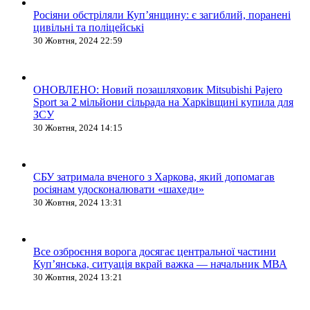
Росіяни обстріляли Купʼянщину: є загиблий, поранені
цивільні та поліцейські
30 Жовтня, 2024 22:59
ОНОВЛЕНО: Новий позашляховик Mitsubishi Pajero
Sport за 2 мільйони сільрада на Харківщині купила для
ЗСУ
30 Жовтня, 2024 14:15
СБУ затримала вченого з Харкова, який допомагав
росіянам удосконалювати «шахеди»
30 Жовтня, 2024 13:31
Все озброєння ворога досягає центральної частини
Куп’янська, ситуація вкрай важка — начальник МВА
30 Жовтня, 2024 13:21