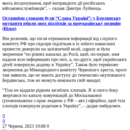
якесь інсценування, щоб виправдити дії російських
військовослужбовців”, – сказав Дмитро Лубінець.
Останніми словами були “Слава Україні”: у Бердянську
окупанти вбили двох підлітків за проукраїнську позицію
(Відео)
Він розповів, що після отримання інформації від слідчого
комітету РФ про підозри підліткам в їх нібито намаганні
провести диверсію на залізничній колії, одразу ж були
звернення “по різних каналах до Росії, щоб, по-перше, нам
надали всю інформацію про них, а, по-друге, щоб українських
дітей повернули додому в Україну”. Також було термінове
звернення до Міжнародного комітету Червоного хреста, проте
там заявили, що не мають доступу до тимчасово окупованого
Бердянська, тож не можуть виконати свій мандат.
“Тіла не віддали рідним загиблих хлопців. Я зі свого боку
звертався по каналу комунікацій до Москалькової
(уповноважена з прав людини у РФ – авт.) офіційно, щоб тіла
хлопців повернули родичам в Україну”, – додав омбудсмен.
0
0
27 Червня, 2023 19:08
0