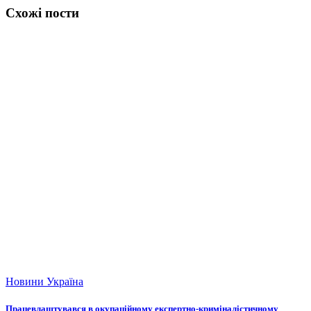
Схожі пости
Новини
Україна
Працевлаштувався в окупаційному експертно-криміналістичному