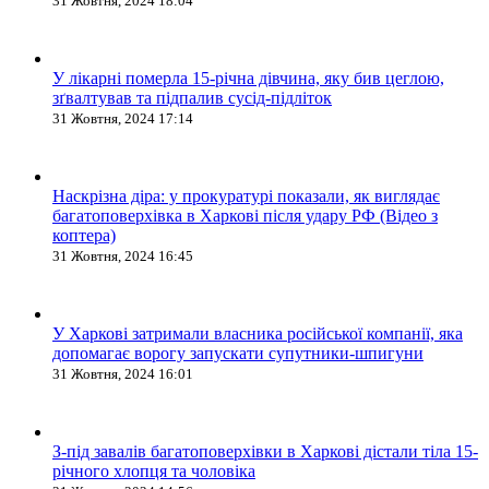
31 Жовтня, 2024 18:04
У лікарні померла 15-річна дівчина, яку бив цеглою,
зґвалтував та підпалив сусід-підліток
31 Жовтня, 2024 17:14
Наскрізна діра: у прокуратурі показали, як виглядає
багатоповерхівка в Харкові після удару РФ (Відео з
коптера)
31 Жовтня, 2024 16:45
У Харкові затримали власника російської компанії, яка
допомагає ворогу запускати супутники-шпигуни
31 Жовтня, 2024 16:01
З-під завалів багатоповерхівки в Харкові дістали тіла 15-
річного хлопця та чоловіка