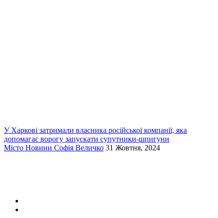
У Харкові затримали власника російської компанії, яка
допомагає ворогу запускати супутники-шпигуни
Місто
Новини
Софія Величко
31 Жовтня, 2024