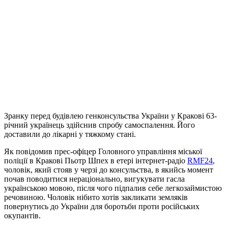
Зранку перед будівлею генконсульства України у Кракові 63-
річний українець здійснив спробу самоспалення. Його
доставили до лікарні у тяжкому стані.
Як повідомив прес-офіцер Головного управління міської
поліції в Кракові Пьотр Шпех в етері інтернет-радіо
RMF24
,
чоловік, який стояв у черзі до консульства, в якийсь момент
почав поводитися нераціонально, вигукувати гасла
українською мовою, після чого підпалив себе легкозаймистою
речовиною. Чоловік нібито хотів закликати земляків
повернутись до України для боротьби проти російських
окупантів.