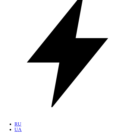
RU
UA