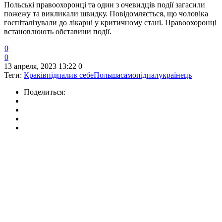
Польські правоохоронці та один з очевидців події загасили
пожежу та викликали швидку. Повідомляється, що чоловіка
госпіталізували до лікарні у критичному стані. Правоохоронці
встановлюють обставини події.
0
0
13 апреля, 2023 13:22
0
Теги:
Краків
підпалив себе
Польша
самопідпал
українець
Поделиться: