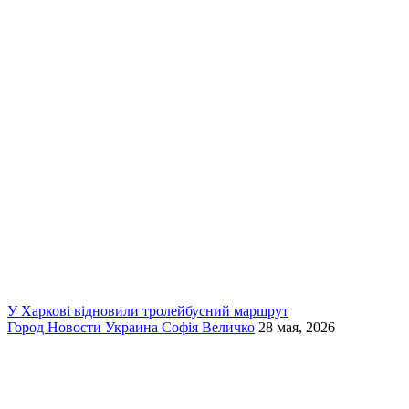
У Харкові відновили тролейбусний маршрут
Город
Новости
Украина
Софія Величко
28 мая, 2026