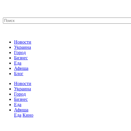
Новости
Украина
Город
Бизнес
Еда
Афиша
Блог
Новости
Украина
Город
Бизнес
Еда
Афиша
Еда
Кино