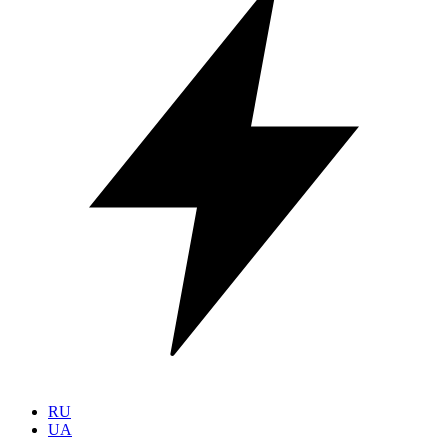
RU
UA