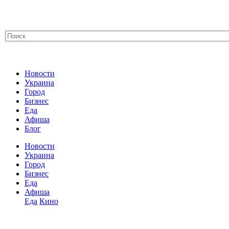
Новости
Украина
Город
Бизнес
Еда
Афиша
Блог
Новости
Украина
Город
Бизнес
Еда
Афиша
Еда
Кино