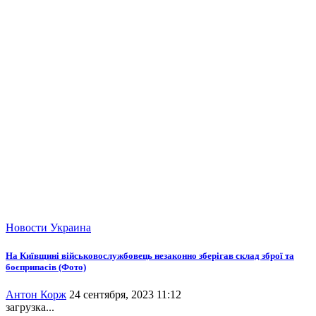
Новости
Украина
На Київщині військовослужбовець незаконно зберігав склад зброї та
боєприпасів (Фото)
Антон Корж
24 сентября, 2023 11:12
загрузка...