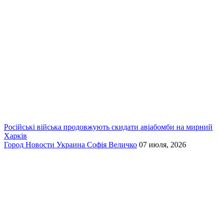
Російські війська продовжують скидати авіабомби на мирний
Харків
Город
Новости
Украина
Софія Величко
07 июля, 2026