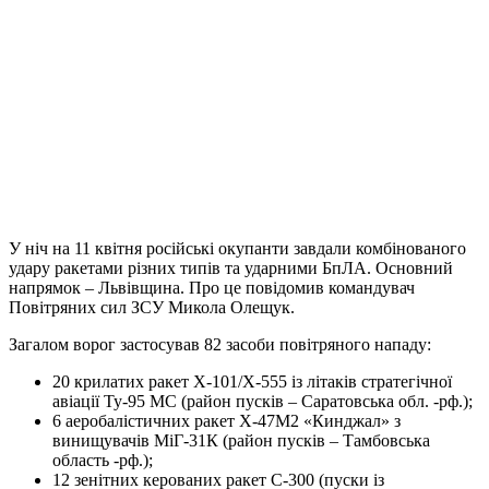
У ніч на 11 квітня російські окупанти завдали комбінованого
удару ракетами різних типів та ударними БпЛА. Основний
напрямок – Львівщина. Про це повідомив командувач
Повітряних сил ЗСУ Микола Олещук.
Загалом ворог застосував 82 засоби повітряного нападу:
20 крилатих ракет Х-101/Х-555 із літаків стратегічної
авіації Ту-95 МС (район пусків – Саратовська обл. -рф.);
6 аеробалістичних ракет Х-47М2 «Кинджал» з
винищувачів МіГ-31К (район пусків – Тамбовська
область -рф.);
12 зенітних керованих ракет С-300 (пуски із