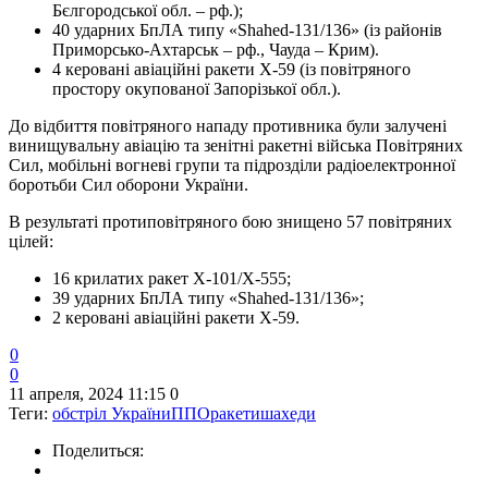
Бєлгородської обл. – рф.);
40 ударних БпЛА типу «Shahed-131/136» (із районів
Приморсько-Ахтарськ – рф., Чауда – Крим).
4 керовані авіаційні ракети Х-59 (із повітряного
простору окупованої Запорізької обл.).
До відбиття повітряного нападу противника були залучені
винищувальну авіацію та зенітні ракетні війська Повітряних
Сил, мобільні вогневі групи та підрозділи радіоелектронної
боротьби Сил оборони України.
В результаті протиповітряного бою знищено 57 повітряних
цілей:
16 крилатих ракет Х-101/Х-555;
39 ударних БпЛА типу «Shahed-131/136»;
2 керовані авіаційні ракети Х-59.
0
0
11 апреля, 2024 11:15
0
Теги:
обстріл України
ППО
ракети
шахеди
Поделиться: