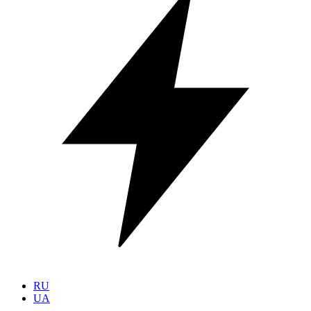
RU
UA