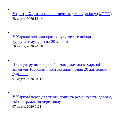
У центрі Харкова почали перекладати бруківку (ФОТО)
28 марта, 2026 13:14
У Харкові змінили графік руху метро: поїзди
курсуватимуть раз на 20 хвилин
16 марта, 2026 20:59
Після удару новою російською ракетою в Харкові
загинули 10 людей і постраждали понад 20 житлових
будинків
07 марта, 2026 23:44
У Харкові через два тижні почнуть ремонтувати дороги,
які постраждали через зиму
07 марта, 2026 0:24