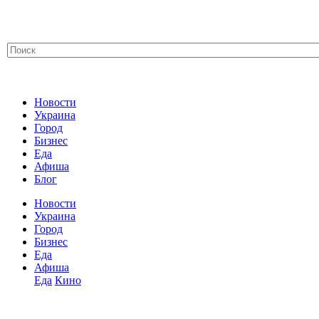
Новости
Украина
Город
Бизнес
Еда
Афиша
Блог
Новости
Украина
Город
Бизнес
Еда
Афиша
Еда
Кино