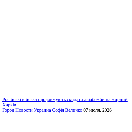
Російські війська продовжують скидати авіабомби на мирний
Харків
Город
Новости
Украина
Софія Величко
07 июля, 2026