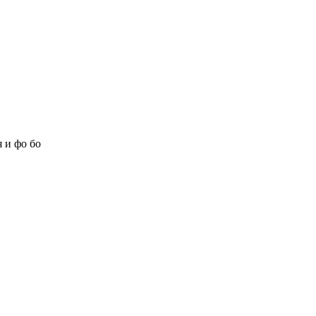
 и фо бо