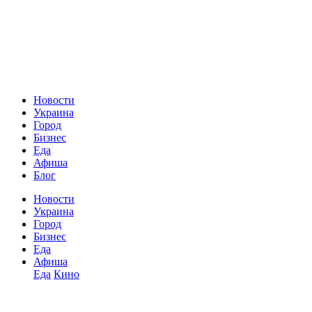
Новости
Украина
Город
Бизнес
Еда
Афиша
Блог
Новости
Украина
Город
Бизнес
Еда
Афиша
Еда
Кино