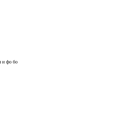
 и фо бо