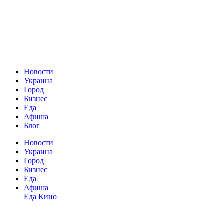
Новости
Украина
Город
Бизнес
Еда
Афиша
Блог
Новости
Украина
Город
Бизнес
Еда
Афиша
Еда
Кино