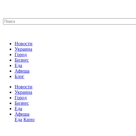
Новости
Украина
Город
Бизнес
Еда
Афиша
Блог
Новости
Украина
Город
Бизнес
Еда
Афиша
Еда
Кино