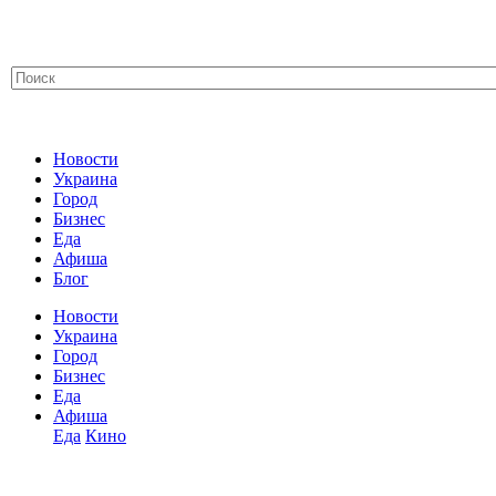
Новости
Украина
Город
Бизнес
Еда
Афиша
Блог
Новости
Украина
Город
Бизнес
Еда
Афиша
Еда
Кино