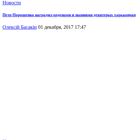
Новости
Петр Порошенко наградил орденами и званиями девятерых харьковчан
Олексій Басакін
01 декабря, 2017 17:47