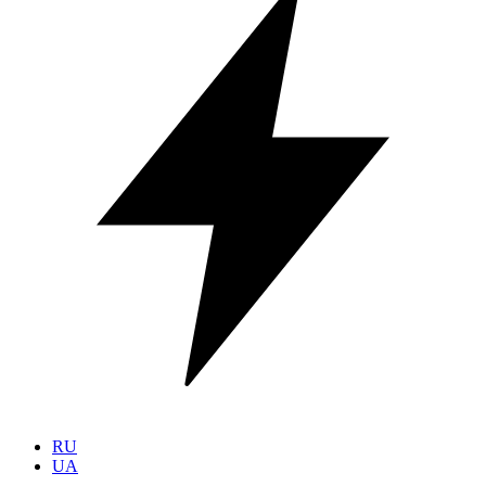
RU
UA