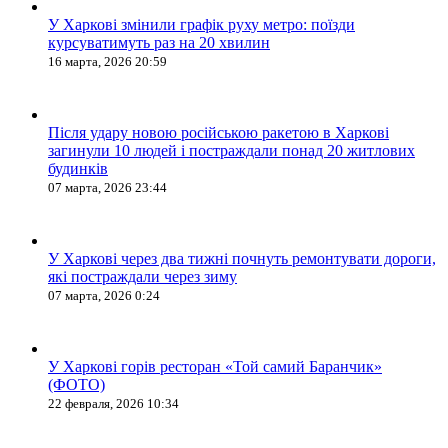
У Харкові змінили графік руху метро: поїзди
курсуватимуть раз на 20 хвилин
16 марта, 2026 20:59
Після удару новою російською ракетою в Харкові
загинули 10 людей і постраждали понад 20 житлових
будинків
07 марта, 2026 23:44
У Харкові через два тижні почнуть ремонтувати дороги,
які постраждали через зиму
07 марта, 2026 0:24
У Харкові горів ресторан «Той самий Баранчик»
(ФОТО)
22 февраля, 2026 10:34