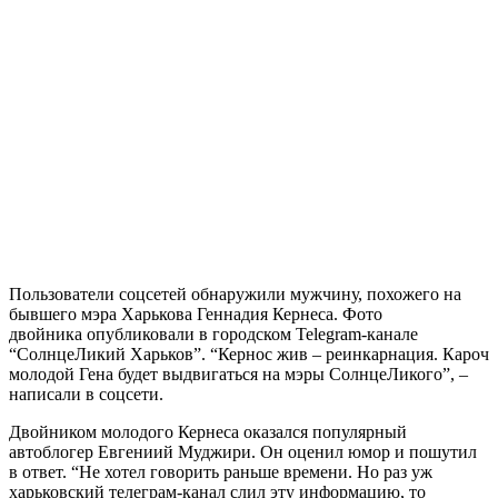
Пользователи соцсетей обнаружили мужчину, похожего на
бывшего мэра Харькова Геннадия Кернеса. Фото
двойника опубликовали в городском Telegram-канале
“СолнцеЛикий Харьков”. “Кернос жив – реинкарнация. Кароч
молодой Гена будет выдвигаться на мэры СолнцеЛикого”, –
написали в соцсети.
Двойником молодого Кернеса оказался популярный
автоблогер Евгениий Муджири. Он оценил юмор и пошутил
в ответ. “Не хотел говорить раньше времени. Но раз уж
харьковский телеграм-канал слил эту информацию, то