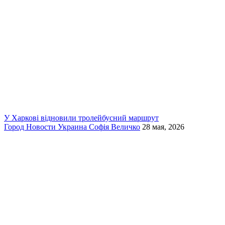
У Харкові відновили тролейбусний маршрут
Город
Новости
Украина
Софія Величко
28 мая, 2026