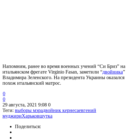
Напомним, ранее во время военных учений “Си Бриз” на
итальянском фрегате Virginio Fasan, заметили “
двойника
”
Владимира Зеленского. На президента Украины оказался
похож итальянский матрос.
0
0
29 августа, 2021 9:08
0
Теги:
выборы мэра
двойник кернеса
евгений
муджири
Харьков
шутка
Поделиться: