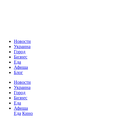
Новости
Украина
Город
Бизнес
Еда
Афиша
Блог
Новости
Украина
Город
Бизнес
Еда
Афиша
Еда
Кино