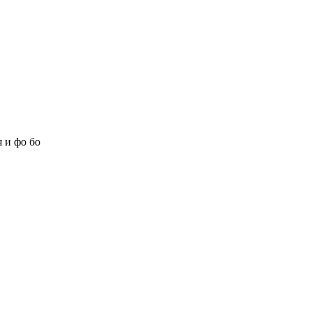
 и фо бо