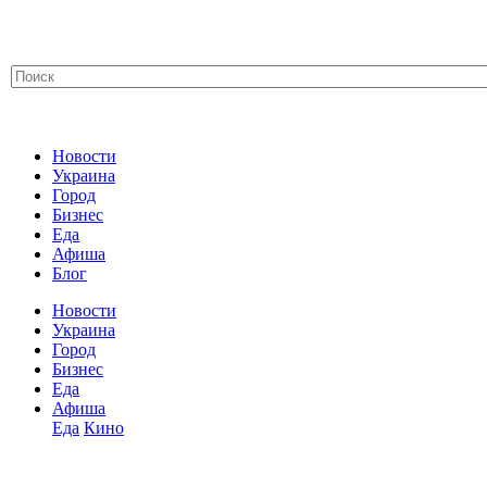
Новости
Украина
Город
Бизнес
Еда
Афиша
Блог
Новости
Украина
Город
Бизнес
Еда
Афиша
Еда
Кино