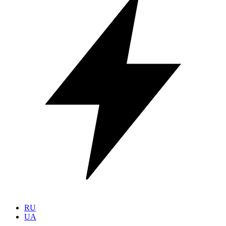
RU
UA