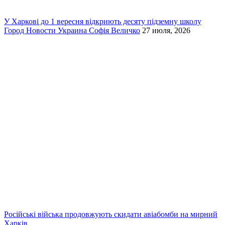
У Харкові до 1 вересня відкриють десяту підземну школу
Город
Новости
Украина
Софія Величко
27 июля, 2026
Російські війська продовжують скидати авіабомби на мирний
Харків