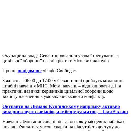
Окупаційна влада Севастополя анонсувала “тренування з
цивільної оборони” на тлі критики місцевих жителів.
Про це
повідомляє
«Радіо Свобода».
3 жовтня з 06:00 до 17:00 у Севастополі пройдуть командно-
штабні навчання МНС. Мета навчань – відпрацювати дії та
практичні навички керівників цивільної оборони щодо
захисту населення в умовах військового конфлікту.
Окупанти на Лимано-Куп’янському напрямку активно
використовують авіацію, але безрезультатно, – Ілля Євлаш
Навчання були анонсовані після того, як у місцевих пабліках
почали з’являтися масові скарги на відсутність доступу до