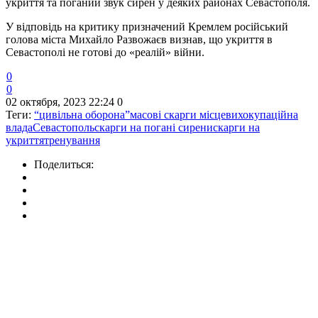
укриття та поганий звук сирен у деяких районах Севастополя.
У відповідь на критику призначений Кремлем російський
голова міста Михайло Развожаєв визнав, що укриття в
Севастополі не готові до «реалій» війни.
0
0
02 октября, 2023 22:24
0
Теги:
“цивільна оборона”
масові скарги місцевих
окупаційна
влада
Севастополь
скарги на погані сирени
скарги на
укриття
тренування
Поделиться: