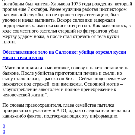
погибшим был житель Харькова 1973 года рождения, который
пропал еще 7 октября. Ранее мужчина работал инспектором
патрульной службы, но не прошел переаттестацию, был
уволен и начал выпивать. Вскоре силовики задержали
подозреваемых: ими оказались отец и сын. Как выяснилось, в
ходе совместного застолья старший из фигурантов убил
жертву ударом ножа, а после стал отрезать от тела куски
плоти.
Обезглавленное тело на Салтовке: убийца отрезал куски
мяса с тела и ел их
“Мясо они прятали в морозилке, голову в пакете оставили на
балконе. После убийства приготовили печень и съели, но
сыну стало плохо, – рассказал Бех. – Сейчас подозреваемые
находятся под стражей, они вменяемы. Основной мотив –
злоупотребление алкоголем и полное пренебрежение к
человеческой жизни”.
По словам правоохранителя, глава семейства пытался
прикрываться участием в АТО, однако следователи не нашли
каких-либо фактов, подтверждающих эту информацию.
0
0