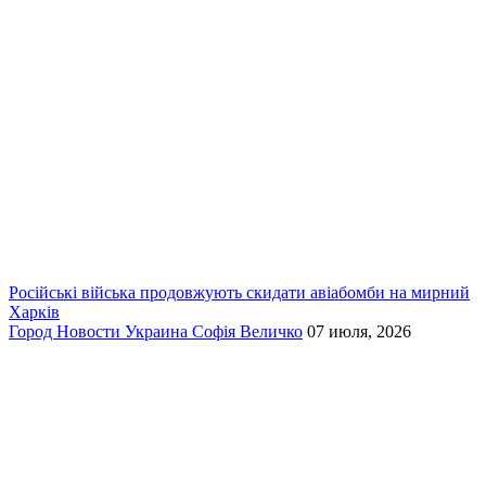
Російські війська продовжують скидати авіабомби на мирний
Харків
Город
Новости
Украина
Софія Величко
07 июля, 2026