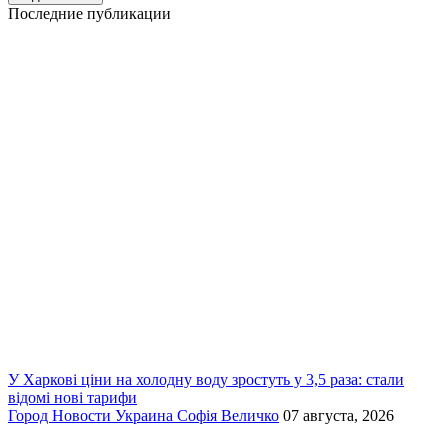
Последние публикации
У Харкові ціни на холодну воду зростуть у 3,5 раза: стали
відомі нові тарифи
Город
Новости
Украина
Софія Величко
07 августа, 2026