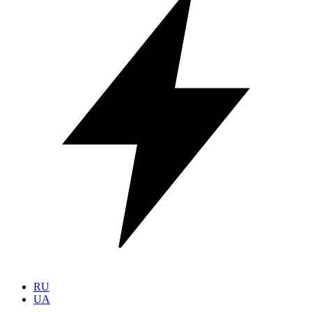
RU
UA