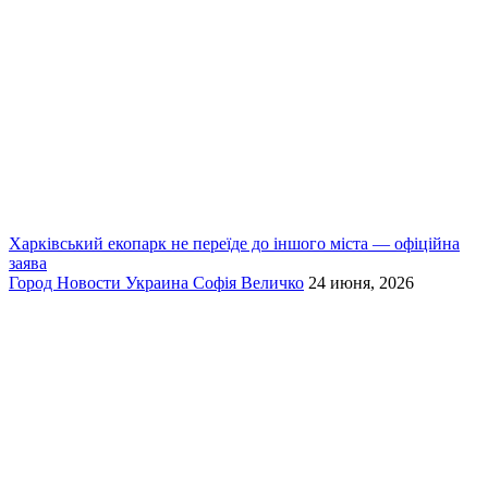
Харківський екопарк не переїде до іншого міста — офіційна
заява
Город
Новости
Украина
Софія Величко
24 июня, 2026