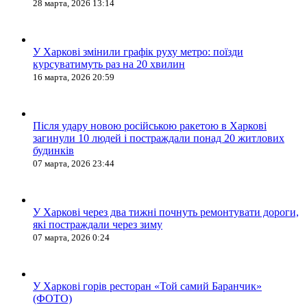
28 марта, 2026 13:14
У Харкові змінили графік руху метро: поїзди
курсуватимуть раз на 20 хвилин
16 марта, 2026 20:59
Після удару новою російською ракетою в Харкові
загинули 10 людей і постраждали понад 20 житлових
будинків
07 марта, 2026 23:44
У Харкові через два тижні почнуть ремонтувати дороги,
які постраждали через зиму
07 марта, 2026 0:24
У Харкові горів ресторан «Той самий Баранчик»
(ФОТО)