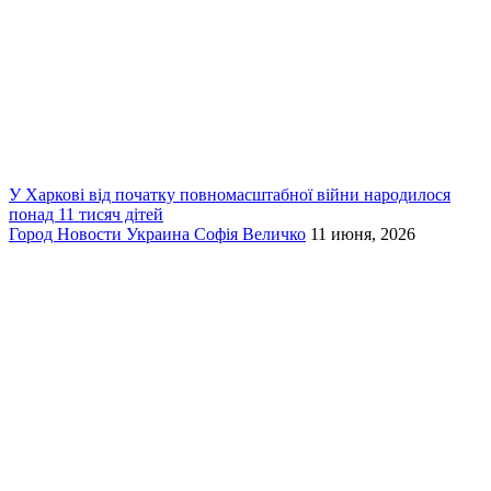
У Харкові від початку повномасштабної війни народилося
понад 11 тисяч дітей
Город
Новости
Украина
Софія Величко
11 июня, 2026