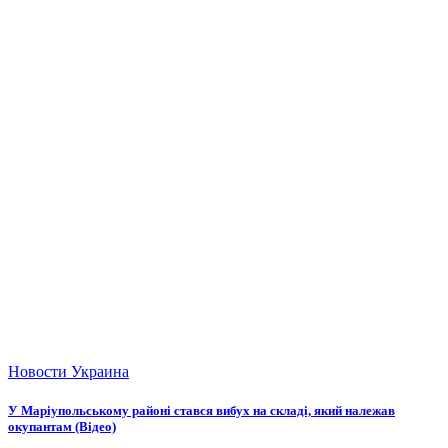
Новости
Украина
У Маріупольському районі стався вибух на складі, який належав
окупантам (Відео)