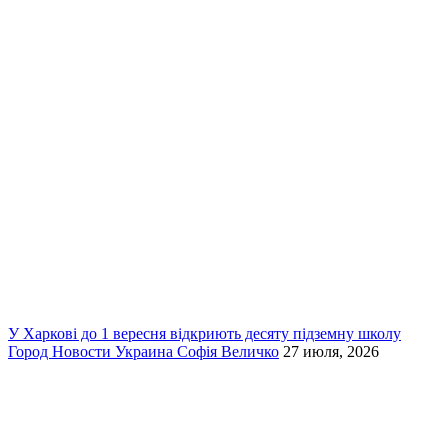
У Харкові до 1 вересня відкриють десяту підземну школу
Город
Новости
Украина
Софія Величко
27 июля, 2026