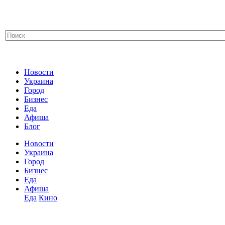
Новости
Украина
Город
Бизнес
Еда
Афиша
Блог
Новости
Украина
Город
Бизнес
Еда
Афиша
Еда
Кино