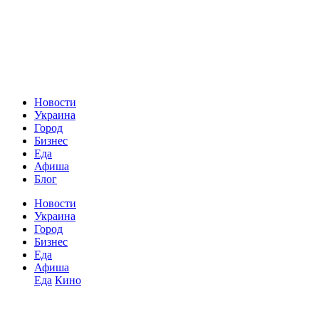
Новости
Украина
Город
Бизнес
Еда
Афиша
Блог
Новости
Украина
Город
Бизнес
Еда
Афиша
Еда
Кино