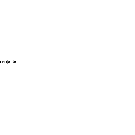
 и фо бо